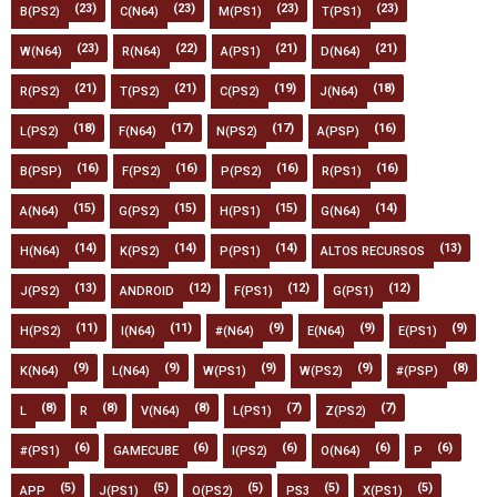
(23)
(23)
(23)
(23)
B(PS2)
C(N64)
M(PS1)
T(PS1)
(23)
(22)
(21)
(21)
W(N64)
R(N64)
A(PS1)
D(N64)
(21)
(21)
(19)
(18)
R(PS2)
T(PS2)
C(PS2)
J(N64)
(18)
(17)
(17)
(16)
L(PS2)
F(N64)
N(PS2)
A(PSP)
(16)
(16)
(16)
(16)
B(PSP)
F(PS2)
P(PS2)
R(PS1)
(15)
(15)
(15)
(14)
A(N64)
G(PS2)
H(PS1)
G(N64)
(14)
(14)
(14)
(13)
H(N64)
K(PS2)
P(PS1)
ALTOS RECURSOS
(13)
(12)
(12)
(12)
J(PS2)
ANDROID
F(PS1)
G(PS1)
(11)
(11)
(9)
(9)
(9)
H(PS2)
I(N64)
#(N64)
E(N64)
E(PS1)
(9)
(9)
(9)
(9)
(8)
K(N64)
L(N64)
W(PS1)
W(PS2)
#(PSP)
(8)
(8)
(8)
(7)
(7)
L
R
V(N64)
L(PS1)
Z(PS2)
(6)
(6)
(6)
(6)
(6)
#(PS1)
GAMECUBE
I(PS2)
O(N64)
P
(5)
(5)
(5)
(5)
(5)
APP
J(PS1)
O(PS2)
PS3
X(PS1)