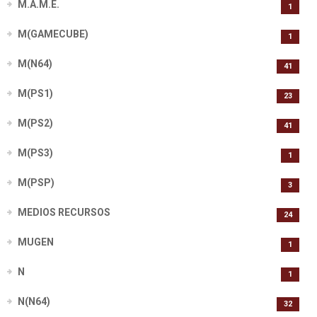
M.A.M.E.
1
M(GAMECUBE)
1
M(N64)
41
M(PS1)
23
M(PS2)
41
M(PS3)
1
M(PSP)
3
MEDIOS RECURSOS
24
MUGEN
1
N
1
N(N64)
32