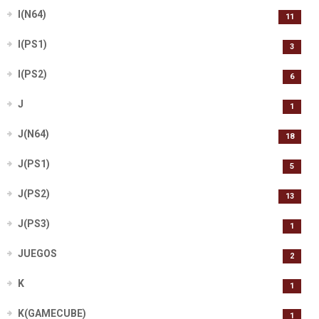
I(N64)
11
I(PS1)
3
I(PS2)
6
J
1
J(N64)
18
J(PS1)
5
J(PS2)
13
J(PS3)
1
JUEGOS
2
K
1
K(GAMECUBE)
1