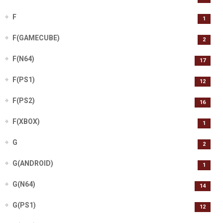
F
1
F(GAMECUBE)
2
F(N64)
17
F(PS1)
12
F(PS2)
16
F(XBOX)
1
G
2
G(ANDROID)
1
G(N64)
14
G(PS1)
12