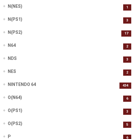
N(NES)
1
N(PS1)
3
N(PS2)
17
N64
2
NDS
3
NES
2
NINTENDO 64
434
O(N64)
6
O(PS1)
3
O(PS2)
5
P
6