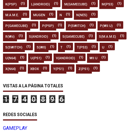
(1)
(1)
(1)
(1)
K(PSP)
L(ANDROID)
M(GAMECUBE)
M(PS3)
(1)
(1)
(1)
(1)
M.A.M.E.
MUGEN
N
N(NES)
(1)
(1)
(1)
(1)
P(GAMECUBE)
P(PSP)
P(SWITCH)
P(WII U)
(1)
(1)
(1)
(1)
R(Wii)
S(ANDROID)
S(GAMECUBE)
S(M.A.M.E)
(1)
(1)
(1)
(1)
(1)
S(SWITCH)
S(WII)
T
T(PS3)
U
(1)
(1)
(1)
(1)
U(N64)
U(PS1)
V(ANDROID)
WII U
(1)
(1)
(1)
(1)
X(N64)
XBOX
Y(PS1)
Z(PS1)
VISTAS A LA PÁGINA TOTALES
1
7
4
0
8
9
6
REDES SOCIALES
GAMEPLAY