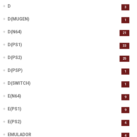
D
3
D(MUGEN)
1
D(N64)
21
D(PS1)
33
D(PS2)
25
D(PSP)
1
D(SWITCH)
1
E(N64)
9
E(PS1)
9
E(PS2)
4
EMULADOR
4