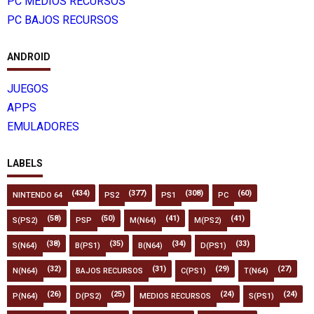
PC MEDIOS RECURSOS
PC BAJOS RECURSOS
ANDROID
JUEGOS
APPS
EMULADORES
LABELS
(434)
(377)
(308)
(60)
NINTENDO 64
PS2
PS1
PC
(58)
(50)
(41)
(41)
S(PS2)
PSP
M(N64)
M(PS2)
(38)
(35)
(34)
(33)
S(N64)
B(PS1)
B(N64)
D(PS1)
(32)
(31)
(29)
(27)
N(N64)
BAJOS RECURSOS
C(PS1)
T(N64)
(26)
(25)
(24)
(24)
P(N64)
D(PS2)
MEDIOS RECURSOS
S(PS1)