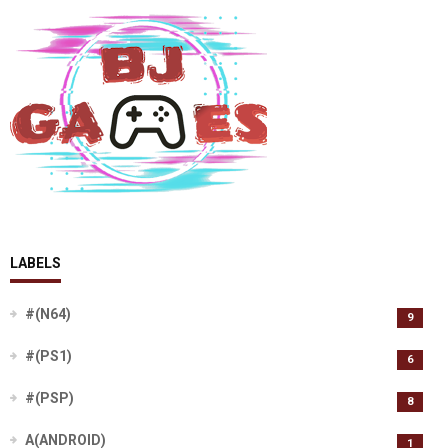
LABELS
#(N64)
9
#(PS1)
6
#(PSP)
8
A(ANDROID)
1