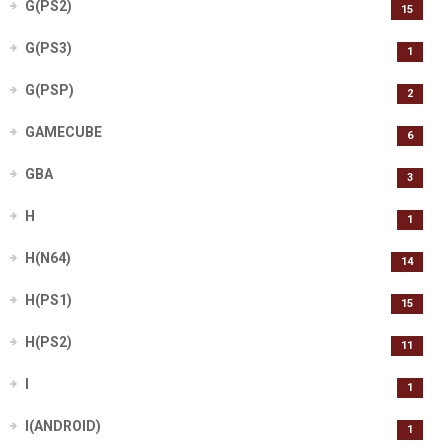
G(PS2)
15
G(PS3)
1
G(PSP)
2
GAMECUBE
6
GBA
3
H
1
H(N64)
14
H(PS1)
15
H(PS2)
11
I
1
I(ANDROID)
1