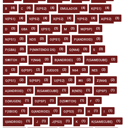
(4)
(4)
(4)
(4)
(4)
B
C
E(PS2)
EMULADOR
K(PS1)
(4)
(4)
(4)
(4)
(3)
V(PS1)
V(PS2)
X(PS2)
Y(PS2)
A(PS2)
(3)
(3)
(3)
(3)
(3)
D
GBA
I(PS1)
M
M(PSP)
(3)
(3)
(3)
(3)
N(PS1)
NDS
O(PS1)
P(ANDROID)
(3)
(3)
(3)
(3)
P(GBA)
P(NINTENDO DS)
Q(N64)
S
(3)
(3)
(2)
(2)
SWITCH
Y(N64)
B(ANDROID)
F(GAMECUBE)
(2)
(2)
(2)
(2)
(2)
G
G(PSP)
JUEGOS
N64
NES
(2)
(2)
(2)
(2)
(2)
Q(PS1)
S(PSP)
U(PS2)
WII
Z(N64)
(1)
(1)
(1)
(1)
A(ANDROID)
B(GAMECUBE)
B(NES)
C(PSP)
(1)
(1)
(1)
(1)
D(MUGEN)
D(PSP)
D(SWITCH)
F
(1)
(1)
(1)
(1)
(1)
F(XBOX)
G(ANDROID)
G(PS3)
H
I
(1)
(1)
(1)
(1)
(1)
I(ANDROID)
J
J(PS3)
K
K(GAMECUBE)