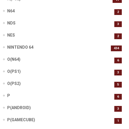
N64
2
NDS
3
NES
2
NINTENDO 64
434
O(N64)
6
O(PS1)
3
O(PS2)
5
P
6
P(ANDROID)
3
P(GAMECUBE)
1