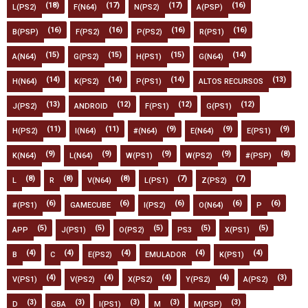
(18)
(17)
(17)
(16)
L(PS2)
F(N64)
N(PS2)
A(PSP)
(16)
(16)
(16)
(16)
B(PSP)
F(PS2)
P(PS2)
R(PS1)
(15)
(15)
(15)
(14)
A(N64)
G(PS2)
H(PS1)
G(N64)
(14)
(14)
(14)
(13)
H(N64)
K(PS2)
P(PS1)
ALTOS RECURSOS
(13)
(12)
(12)
(12)
J(PS2)
ANDROID
F(PS1)
G(PS1)
(11)
(11)
(9)
(9)
(9)
H(PS2)
I(N64)
#(N64)
E(N64)
E(PS1)
(9)
(9)
(9)
(9)
(8)
K(N64)
L(N64)
W(PS1)
W(PS2)
#(PSP)
(8)
(8)
(8)
(7)
(7)
L
R
V(N64)
L(PS1)
Z(PS2)
(6)
(6)
(6)
(6)
(6)
#(PS1)
GAMECUBE
I(PS2)
O(N64)
P
(5)
(5)
(5)
(5)
(5)
APP
J(PS1)
O(PS2)
PS3
X(PS1)
(4)
(4)
(4)
(4)
(4)
B
C
E(PS2)
EMULADOR
K(PS1)
(4)
(4)
(4)
(4)
(3)
V(PS1)
V(PS2)
X(PS2)
Y(PS2)
A(PS2)
(3)
(3)
(3)
(3)
(3)
D
GBA
I(PS1)
M
M(PSP)