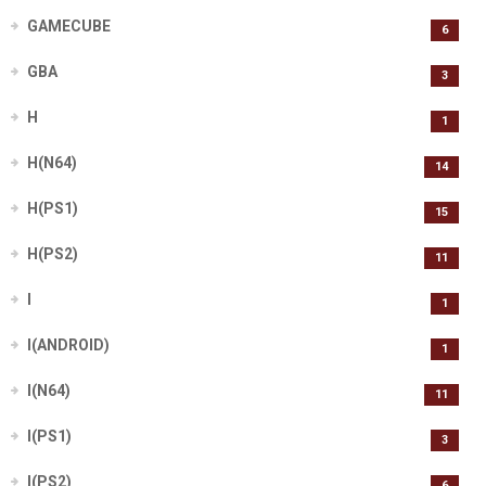
GAMECUBE
6
GBA
3
H
1
H(N64)
14
H(PS1)
15
H(PS2)
11
I
1
I(ANDROID)
1
I(N64)
11
I(PS1)
3
I(PS2)
6