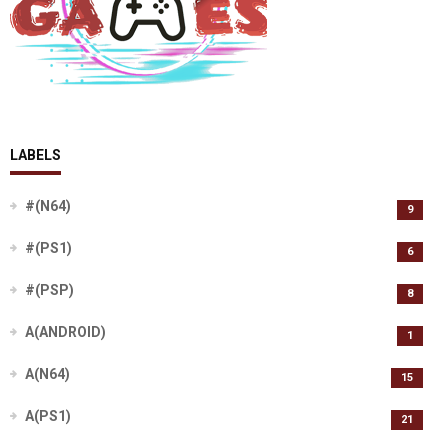
LABELS
#(N64)
9
#(PS1)
6
#(PSP)
8
A(ANDROID)
1
A(N64)
15
A(PS1)
21