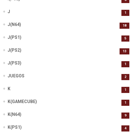
J
1
J(N64)
18
J(PS1)
5
J(PS2)
13
J(PS3)
1
JUEGOS
2
K
1
K(GAMECUBE)
1
K(N64)
9
K(PS1)
4