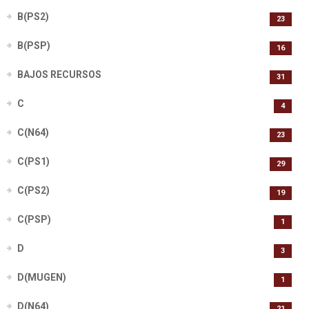
B(PS2)
23
B(PSP)
16
BAJOS RECURSOS
31
C
4
C(N64)
23
C(PS1)
29
C(PS2)
19
C(PSP)
1
D
3
D(MUGEN)
1
D(N64)
21