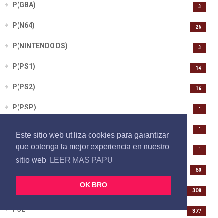
P(GBA)
3
P(N64)
26
P(NINTENDO DS)
3
P(PS1)
14
P(PS2)
16
P(PSP)
1
P(SWITCH)
1
Este sitio web utiliza cookies para garantizar
que obtenga la mejor experiencia en nuestro
P(WII U)
1
sitio web
LEER MAS PAPU
PC
60
OK BRO
PS1
308
PS2
377