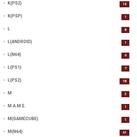
K(PS2)
14
K(PSP)
1
L
8
L(ANDROID)
1
L(N64)
9
L(PS1)
7
L(PS2)
18
M
3
M.A.M.E.
1
M(GAMECUBE)
1
M(N64)
41