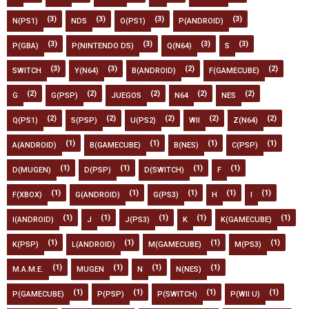
(3)
(3)
(3)
(3)
N(PS1)
NDS
O(PS1)
P(ANDROID)
(3)
(3)
(3)
(3)
P(GBA)
P(NINTENDO DS)
Q(N64)
S
(3)
(3)
(2)
(2)
SWITCH
Y(N64)
B(ANDROID)
F(GAMECUBE)
(2)
(2)
(2)
(2)
(2)
G
G(PSP)
JUEGOS
N64
NES
(2)
(2)
(2)
(2)
(2)
Q(PS1)
S(PSP)
U(PS2)
WII
Z(N64)
(1)
(1)
(1)
(1)
A(ANDROID)
B(GAMECUBE)
B(NES)
C(PSP)
(1)
(1)
(1)
(1)
D(MUGEN)
D(PSP)
D(SWITCH)
F
(1)
(1)
(1)
(1)
(1)
F(XBOX)
G(ANDROID)
G(PS3)
H
I
(1)
(1)
(1)
(1)
(1)
I(ANDROID)
J
J(PS3)
K
K(GAMECUBE)
(1)
(1)
(1)
(1)
K(PSP)
L(ANDROID)
M(GAMECUBE)
M(PS3)
(1)
(1)
(1)
(1)
M.A.M.E.
MUGEN
N
N(NES)
(1)
(1)
(1)
(1)
P(GAMECUBE)
P(PSP)
P(SWITCH)
P(WII U)