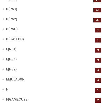
D(PS1)
33
D(PS2)
25
D(PSP)
1
D(SWITCH)
1
E(N64)
9
E(PS1)
9
E(PS2)
4
EMULADOR
4
F
1
F(GAMECUBE)
2