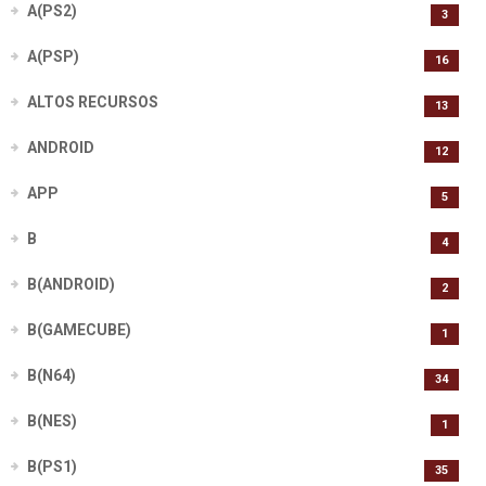
A(PS2)
3
A(PSP)
16
ALTOS RECURSOS
13
ANDROID
12
APP
5
B
4
B(ANDROID)
2
B(GAMECUBE)
1
B(N64)
34
B(NES)
1
B(PS1)
35