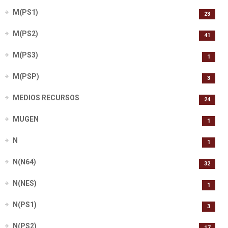
M(PS1)
23
M(PS2)
41
M(PS3)
1
M(PSP)
3
MEDIOS RECURSOS
24
MUGEN
1
N
1
N(N64)
32
N(NES)
1
N(PS1)
3
N(PS2)
17