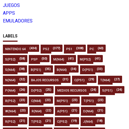
JUEGOS
APPS
EMULADORES
LABELS
(434)
(377)
(308)
(60)
NINTENDO 64
PS2
PS1
PC
(58)
(50)
(41)
(41)
S(PS2)
PSP
M(N64)
M(PS2)
(38)
(35)
(34)
(33)
S(N64)
B(PS1)
B(N64)
D(PS1)
(32)
(31)
(29)
(27)
N(N64)
BAJOS RECURSOS
C(PS1)
T(N64)
(26)
(25)
(24)
(24)
P(N64)
D(PS2)
MEDIOS RECURSOS
S(PS1)
(23)
(23)
(23)
(23)
B(PS2)
C(N64)
M(PS1)
T(PS1)
(23)
(22)
(21)
(21)
W(N64)
R(N64)
A(PS1)
D(N64)
(21)
(21)
(19)
(18)
R(PS2)
T(PS2)
C(PS2)
J(N64)