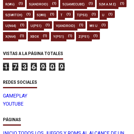
(1)
(1)
(1)
(1)
R(Wii)
S(ANDROID)
S(GAMECUBE)
S(M.A.M.E)
(1)
(1)
(1)
(1)
(1)
S(SWITCH)
S(WII)
T
T(PS3)
U
(1)
(1)
(1)
(1)
U(N64)
U(PS1)
V(ANDROID)
WII U
(1)
(1)
(1)
(1)
X(N64)
XBOX
Y(PS1)
Z(PS1)
VISTAS A LA PÁGINA TOTALES
1
7
3
6
9
0
9
REDES SOCIALES
GAMEPLAY
YOUTUBE
PÁGINAS
INICIO TODOS LOS JUEGOS Y ROMS AL ALCANCE DE UN