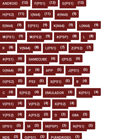
(12)
(12)
(12)
ANDROID
F(PS1)
G(PS1)
(11)
(11)
(9)
H(PS2)
I(N64)
#(N64)
(9)
(9)
(9)
(9)
E(N64)
E(PS1)
K(N64)
L(N64)
(9)
(9)
(8)
(8)
W(PS1)
W(PS2)
#(PSP)
L
(8)
(8)
(7)
(7)
R
V(N64)
L(PS1)
Z(PS2)
(6)
(6)
(6)
#(PS1)
GAMECUBE
I(PS2)
(6)
(6)
(5)
(5)
O(N64)
P
APP
J(PS1)
(5)
(5)
(5)
(4)
O(PS2)
PS3
X(PS1)
B
(4)
(4)
(4)
(4)
C
E(PS2)
EMULADOR
K(PS1)
(4)
(4)
(4)
V(PS1)
V(PS2)
X(PS2)
(4)
(3)
(3)
(3)
Y(PS2)
A(PS2)
D
GBA
(3)
(3)
(3)
(3)
I(PS1)
M
M(PSP)
N(PS1)
(3)
(3)
(3)
NDS
O(PS1)
P(ANDROID)