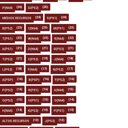
(26)
(25)
P(N64)
D(PS2)
(24)
(24)
MEDIOS RECURSOS
S(PS1)
(23)
(23)
(23)
B(PS2)
C(N64)
M(PS1)
(23)
(23)
(22)
T(PS1)
W(N64)
R(N64)
(21)
(21)
(21)
A(PS1)
D(N64)
R(PS2)
(21)
(19)
(18)
T(PS2)
C(PS2)
J(N64)
(18)
(17)
(17)
L(PS2)
F(N64)
N(PS2)
(16)
(16)
(16)
A(PSP)
B(PSP)
F(PS2)
(16)
(16)
(15)
P(PS2)
R(PS1)
A(N64)
(15)
(15)
(14)
G(PS2)
H(PS1)
G(N64)
(14)
(14)
(14)
H(N64)
K(PS2)
P(PS1)
(13)
(13)
ALTOS RECURSOS
J(PS2)