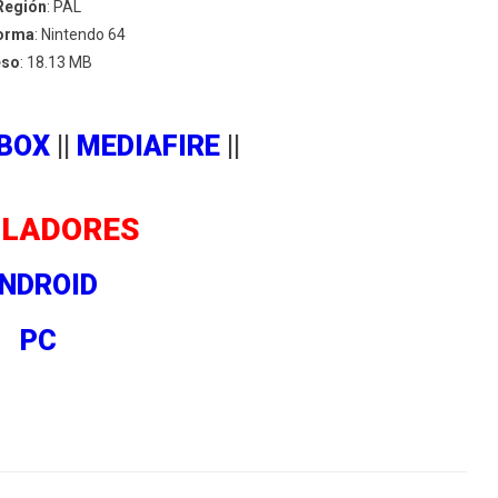
Región
: PAL
forma
: Nintendo 64
eso
: 18.13 MB
BOX
||
MEDIAFIRE
||
LADORES
NDROID
PC