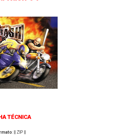
HA TÉCNICA
rmato
: || ZIP ||