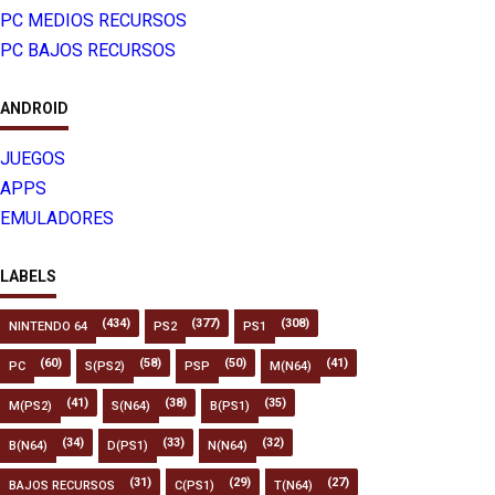
PC MEDIOS RECURSOS
PC BAJOS RECURSOS
ANDROID
JUEGOS
APPS
EMULADORES
LABELS
(434)
(377)
(308)
NINTENDO 64
PS2
PS1
(60)
(58)
(50)
(41)
PC
S(PS2)
PSP
M(N64)
(41)
(38)
(35)
M(PS2)
S(N64)
B(PS1)
(34)
(33)
(32)
B(N64)
D(PS1)
N(N64)
(31)
(29)
(27)
BAJOS RECURSOS
C(PS1)
T(N64)