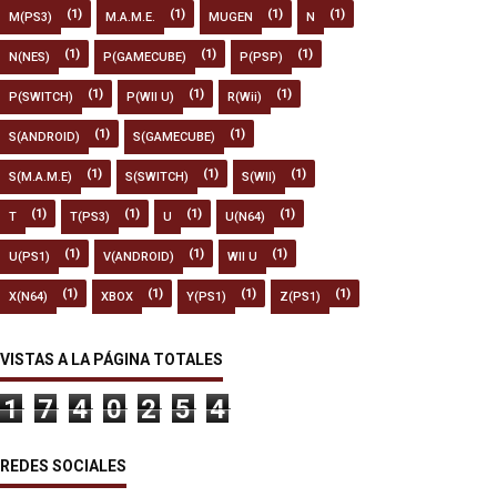
(1)
(1)
(1)
(1)
M(PS3)
M.A.M.E.
MUGEN
N
(1)
(1)
(1)
N(NES)
P(GAMECUBE)
P(PSP)
(1)
(1)
(1)
P(SWITCH)
P(WII U)
R(Wii)
(1)
(1)
S(ANDROID)
S(GAMECUBE)
(1)
(1)
(1)
S(M.A.M.E)
S(SWITCH)
S(WII)
(1)
(1)
(1)
(1)
T
T(PS3)
U
U(N64)
(1)
(1)
(1)
U(PS1)
V(ANDROID)
WII U
(1)
(1)
(1)
(1)
X(N64)
XBOX
Y(PS1)
Z(PS1)
VISTAS A LA PÁGINA TOTALES
1
7
4
0
2
5
4
REDES SOCIALES