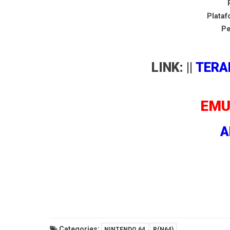
Plata
P
LINK: ||
TERA
EMU
A
Categories:
NINTENDO 64
R(N64)