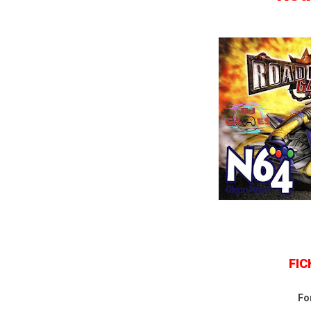
Wild Choppers
Wheel of Fortune
Zool - Majou Tsukai Densetsu
FIC
Fo