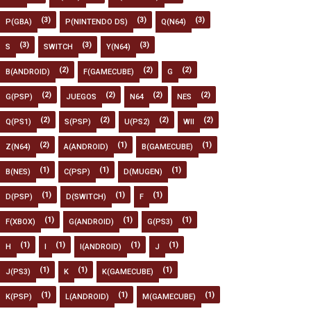
(3)
(3)
(3)
P(GBA)
P(NINTENDO DS)
Q(N64)
(3)
(3)
(3)
S
SWITCH
Y(N64)
(2)
(2)
(2)
B(ANDROID)
F(GAMECUBE)
G
(2)
(2)
(2)
(2)
G(PSP)
JUEGOS
N64
NES
(2)
(2)
(2)
(2)
Q(PS1)
S(PSP)
U(PS2)
WII
(2)
(1)
(1)
Z(N64)
A(ANDROID)
B(GAMECUBE)
(1)
(1)
(1)
B(NES)
C(PSP)
D(MUGEN)
(1)
(1)
(1)
D(PSP)
D(SWITCH)
F
(1)
(1)
(1)
F(XBOX)
G(ANDROID)
G(PS3)
(1)
(1)
(1)
(1)
H
I
I(ANDROID)
J
(1)
(1)
(1)
J(PS3)
K
K(GAMECUBE)
(1)
(1)
(1)
K(PSP)
L(ANDROID)
M(GAMECUBE)