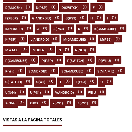
(1)
(1)
(1)
(1)
D(MUGEN)
D(PSP)
D(SWITCH)
F
(1)
(1)
(1)
(1)
(1)
F(XBOX)
G(ANDROID)
G(PS3)
H
I
(1)
(1)
(1)
(1)
(1)
I(ANDROID)
J
J(PS3)
K
K(GAMECUBE)
(1)
(1)
(1)
(1)
K(PSP)
L(ANDROID)
M(GAMECUBE)
M(PS3)
(1)
(1)
(1)
(1)
M.A.M.E.
MUGEN
N
N(NES)
(1)
(1)
(1)
(1)
P(GAMECUBE)
P(PSP)
P(SWITCH)
P(WII U)
(1)
(1)
(1)
(1)
R(Wii)
S(ANDROID)
S(GAMECUBE)
S(M.A.M.E)
(1)
(1)
(1)
(1)
(1)
S(SWITCH)
S(WII)
T
T(PS3)
U
(1)
(1)
(1)
(1)
U(N64)
U(PS1)
V(ANDROID)
WII U
(1)
(1)
(1)
(1)
X(N64)
XBOX
Y(PS1)
Z(PS1)
VISTAS A LA PÁGINA TOTALES