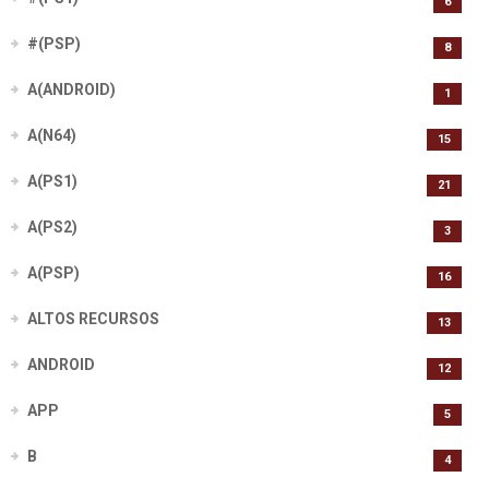
6
#(PSP)
8
A(ANDROID)
1
A(N64)
15
A(PS1)
21
A(PS2)
3
A(PSP)
16
ALTOS RECURSOS
13
ANDROID
12
APP
5
B
4