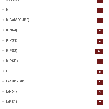
2
K
1
K(GAMECUBE)
1
K(N64)
9
K(PS1)
4
K(PS2)
14
K(PSP)
1
L
8
L(ANDROID)
1
L(N64)
9
L(PS1)
7