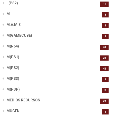
L(PS2)
18
M
3
M.A.M.E.
1
M(GAMECUBE)
1
M(N64)
41
M(PS1)
23
M(PS2)
41
M(PS3)
1
M(PSP)
3
MEDIOS RECURSOS
24
MUGEN
1