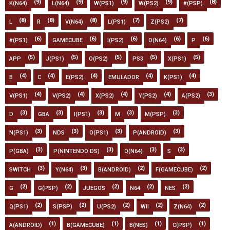
(9)
(9)
(9)
(9)
(8)
K(N64)
L(N64)
W(PS1)
W(PS2)
#(PSP)
(8)
(8)
(8)
(7)
(7)
L
R
V(N64)
L(PS1)
Z(PS2)
(6)
(6)
(6)
(6)
(6)
#(PS1)
GAMECUBE
I(PS2)
O(N64)
P
(5)
(5)
(5)
(5)
(5)
APP
J(PS1)
O(PS2)
PS3
X(PS1)
(4)
(4)
(4)
(4)
(4)
B
C
E(PS2)
EMULADOR
K(PS1)
(4)
(4)
(4)
(4)
(3)
V(PS1)
V(PS2)
X(PS2)
Y(PS2)
A(PS2)
(3)
(3)
(3)
(3)
(3)
D
GBA
I(PS1)
M
M(PSP)
(3)
(3)
(3)
(3)
N(PS1)
NDS
O(PS1)
P(ANDROID)
(3)
(3)
(3)
(3)
P(GBA)
P(NINTENDO DS)
Q(N64)
S
(3)
(3)
(2)
(2)
SWITCH
Y(N64)
B(ANDROID)
F(GAMECUBE)
(2)
(2)
(2)
(2)
(2)
G
G(PSP)
JUEGOS
N64
NES
(2)
(2)
(2)
(2)
(2)
Q(PS1)
S(PSP)
U(PS2)
WII
Z(N64)
(1)
(1)
(1)
(1)
A(ANDROID)
B(GAMECUBE)
B(NES)
C(PSP)