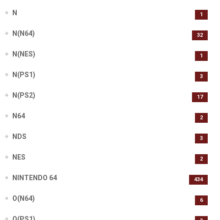
N
1
N(N64)
32
N(NES)
1
N(PS1)
3
N(PS2)
17
N64
2
NDS
3
NES
2
NINTENDO 64
434
O(N64)
6
O(PS1)