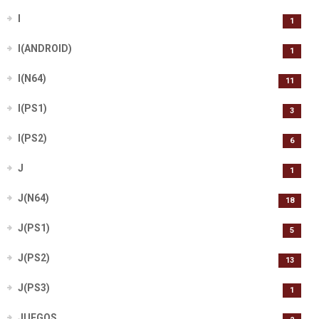
I
1
I(ANDROID)
1
I(N64)
11
I(PS1)
3
I(PS2)
6
J
1
J(N64)
18
J(PS1)
5
J(PS2)
13
J(PS3)
1
JUEGOS