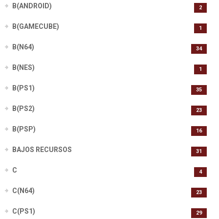
B(ANDROID)
2
B(GAMECUBE)
1
B(N64)
34
B(NES)
1
B(PS1)
35
B(PS2)
23
B(PSP)
16
BAJOS RECURSOS
31
C
4
C(N64)
23
C(PS1)
29