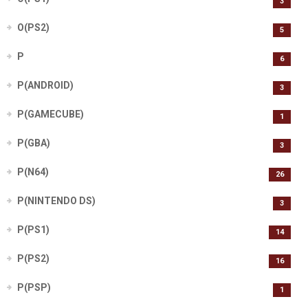
3
O(PS2)
5
P
6
P(ANDROID)
3
P(GAMECUBE)
1
P(GBA)
3
P(N64)
26
P(NINTENDO DS)
3
P(PS1)
14
P(PS2)
16
P(PSP)
1