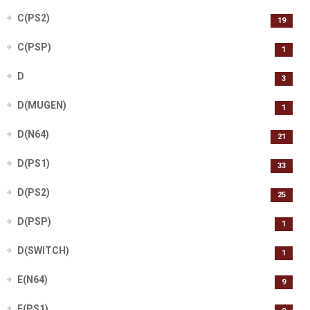
C(PS2)
19
C(PSP)
1
D
3
D(MUGEN)
1
D(N64)
21
D(PS1)
33
D(PS2)
25
D(PSP)
1
D(SWITCH)
1
E(N64)
9
E(PS1)