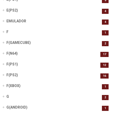
9
E(PS2)
4
EMULADOR
4
F
1
F(GAMECUBE)
2
F(N64)
17
F(PS1)
12
F(PS2)
16
F(XBOX)
1
G
2
G(ANDROID)
1