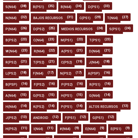
(38)
(35)
(34)
(33)
S(N64)
B(PS1)
B(N64)
D(PS1)
(32)
(31)
(29)
(27)
N(N64)
BAJOS RECURSOS
C(PS1)
T(N64)
(26)
(25)
(24)
(24)
P(N64)
D(PS2)
MEDIOS RECURSOS
S(PS1)
(23)
(23)
(23)
(23)
B(PS2)
C(N64)
M(PS1)
T(PS1)
(23)
(22)
(21)
(21)
W(N64)
R(N64)
A(PS1)
D(N64)
(21)
(21)
(19)
(18)
R(PS2)
T(PS2)
C(PS2)
J(N64)
(18)
(17)
(17)
(16)
L(PS2)
F(N64)
N(PS2)
A(PSP)
(16)
(16)
(16)
(16)
B(PSP)
F(PS2)
P(PS2)
R(PS1)
(15)
(15)
(15)
(14)
A(N64)
G(PS2)
H(PS1)
G(N64)
(14)
(14)
(14)
(13)
H(N64)
K(PS2)
P(PS1)
ALTOS RECURSOS
(13)
(12)
(12)
(12)
J(PS2)
ANDROID
F(PS1)
G(PS1)
(11)
(11)
(9)
(9)
(9)
H(PS2)
I(N64)
#(N64)
E(N64)
E(PS1)