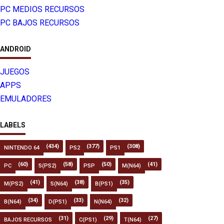
PC MEDIOS RECURSOS
PC BAJOS RECURSOS
ANDROID
JUEGOS
APPS
EMULADORES
LABELS
(434)
(377)
(308)
NINTENDO 64
PS2
PS1
(60)
(58)
(50)
(41)
PC
S(PS2)
PSP
M(N64)
(41)
(38)
(35)
M(PS2)
S(N64)
B(PS1)
(34)
(33)
(32)
B(N64)
D(PS1)
N(N64)
(31)
(29)
(27)
BAJOS RECURSOS
C(PS1)
T(N64)