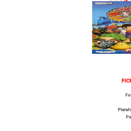
Yuke Yuke!! Trouble Makers
Yoshi's Story
FIC
Fo
Plata
P