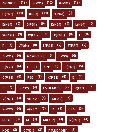
(12)
(12)
(12)
ANDROID
F(PS1)
G(PS1)
(11)
(11)
(9)
H(PS2)
I(N64)
#(N64)
(9)
(9)
(9)
(9)
E(N64)
E(PS1)
K(N64)
L(N64)
(9)
(9)
(8)
(8)
W(PS1)
W(PS2)
#(PSP)
L
(8)
(8)
(7)
(7)
R
V(N64)
L(PS1)
Z(PS2)
(6)
(6)
(6)
#(PS1)
GAMECUBE
I(PS2)
(6)
(6)
(5)
(5)
O(N64)
P
APP
J(PS1)
(5)
(5)
(5)
(4)
O(PS2)
PS3
X(PS1)
B
(4)
(4)
(4)
(4)
C
E(PS2)
EMULADOR
K(PS1)
(4)
(4)
(4)
V(PS1)
V(PS2)
X(PS2)
(4)
(3)
(3)
(3)
Y(PS2)
A(PS2)
D
GBA
(3)
(3)
(3)
(3)
I(PS1)
M
M(PSP)
N(PS1)
(3)
(3)
(3)
NDS
O(PS1)
P(ANDROID)