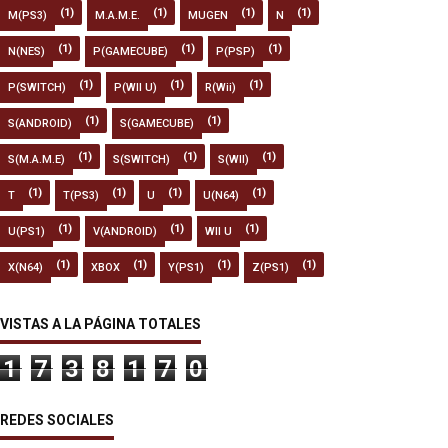
(1)
(1)
(1)
(1)
M(PS3)
M.A.M.E.
MUGEN
N
(1)
(1)
(1)
N(NES)
P(GAMECUBE)
P(PSP)
(1)
(1)
(1)
P(SWITCH)
P(WII U)
R(Wii)
(1)
(1)
S(ANDROID)
S(GAMECUBE)
(1)
(1)
(1)
S(M.A.M.E)
S(SWITCH)
S(WII)
(1)
(1)
(1)
(1)
T
T(PS3)
U
U(N64)
(1)
(1)
(1)
U(PS1)
V(ANDROID)
WII U
(1)
(1)
(1)
(1)
X(N64)
XBOX
Y(PS1)
Z(PS1)
VISTAS A LA PÁGINA TOTALES
1
7
3
8
1
7
0
REDES SOCIALES