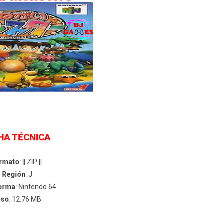
HA TÉCNICA
rmato
: || ZIP ||
Región
: J
forma
: Nintendo 64
eso
: 12.76 MB