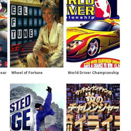
year
Wheel of Fortune
World Driver Championship