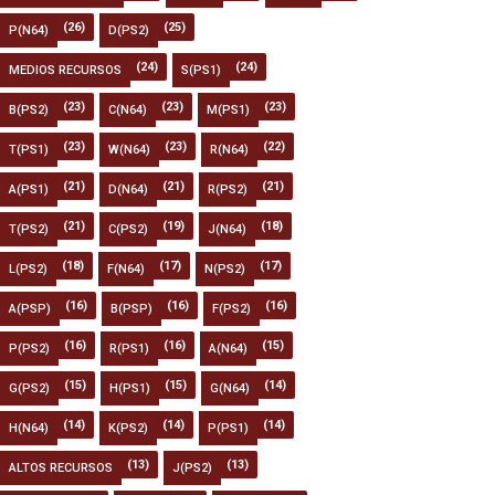
(26)
(25)
P(N64)
D(PS2)
(24)
(24)
MEDIOS RECURSOS
S(PS1)
(23)
(23)
(23)
B(PS2)
C(N64)
M(PS1)
(23)
(23)
(22)
T(PS1)
W(N64)
R(N64)
(21)
(21)
(21)
A(PS1)
D(N64)
R(PS2)
(21)
(19)
(18)
T(PS2)
C(PS2)
J(N64)
(18)
(17)
(17)
L(PS2)
F(N64)
N(PS2)
(16)
(16)
(16)
A(PSP)
B(PSP)
F(PS2)
(16)
(16)
(15)
P(PS2)
R(PS1)
A(N64)
(15)
(15)
(14)
G(PS2)
H(PS1)
G(N64)
(14)
(14)
(14)
H(N64)
K(PS2)
P(PS1)
(13)
(13)
ALTOS RECURSOS
J(PS2)