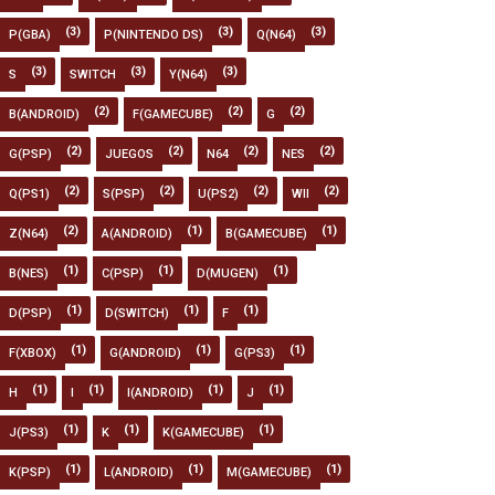
(3)
(3)
(3)
P(GBA)
P(NINTENDO DS)
Q(N64)
(3)
(3)
(3)
S
SWITCH
Y(N64)
(2)
(2)
(2)
B(ANDROID)
F(GAMECUBE)
G
(2)
(2)
(2)
(2)
G(PSP)
JUEGOS
N64
NES
(2)
(2)
(2)
(2)
Q(PS1)
S(PSP)
U(PS2)
WII
(2)
(1)
(1)
Z(N64)
A(ANDROID)
B(GAMECUBE)
(1)
(1)
(1)
B(NES)
C(PSP)
D(MUGEN)
(1)
(1)
(1)
D(PSP)
D(SWITCH)
F
(1)
(1)
(1)
F(XBOX)
G(ANDROID)
G(PS3)
(1)
(1)
(1)
(1)
H
I
I(ANDROID)
J
(1)
(1)
(1)
J(PS3)
K
K(GAMECUBE)
(1)
(1)
(1)
K(PSP)
L(ANDROID)
M(GAMECUBE)