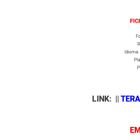
FIC
Fo
R
Idioma:
Pl
P
LINK: ||
TER
E