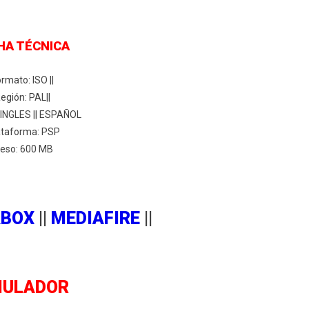
HA TÉCNICA
rmato: ISO ||
egión: PAL||
 INGLES || ESPAÑOL
ataforma: PSP
eso: 600 MB
ABOX
||
MEDIAFIRE
||
MULADOR