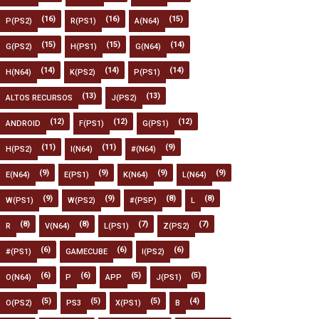
(16)
(16)
(15)
P(PS2)
R(PS1)
A(N64)
(15)
(15)
(14)
G(PS2)
H(PS1)
G(N64)
(14)
(14)
(14)
H(N64)
K(PS2)
P(PS1)
(13)
(13)
ALTOS RECURSOS
J(PS2)
(12)
(12)
(12)
ANDROID
F(PS1)
G(PS1)
(11)
(11)
(9)
H(PS2)
I(N64)
#(N64)
(9)
(9)
(9)
(9)
E(N64)
E(PS1)
K(N64)
L(N64)
(9)
(9)
(8)
(8)
W(PS1)
W(PS2)
#(PSP)
L
(8)
(8)
(7)
(7)
R
V(N64)
L(PS1)
Z(PS2)
(6)
(6)
(6)
#(PS1)
GAMECUBE
I(PS2)
(6)
(6)
(5)
(5)
O(N64)
P
APP
J(PS1)
(5)
(5)
(5)
(4)
O(PS2)
PS3
X(PS1)
B