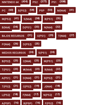
(434)
(377)
(308)
NINTENDO 64
PS2
PS1
(60)
(58)
(50)
(41)
PC
S(PS2)
PSP
M(N64)
(41)
(38)
(35)
M(PS2)
S(N64)
B(PS1)
(34)
(33)
(32)
B(N64)
D(PS1)
N(N64)
(31)
(29)
(27)
BAJOS RECURSOS
C(PS1)
T(N64)
(26)
(25)
P(N64)
D(PS2)
(24)
(24)
MEDIOS RECURSOS
S(PS1)
(23)
(23)
(23)
B(PS2)
C(N64)
M(PS1)
(23)
(23)
(22)
T(PS1)
W(N64)
R(N64)
(21)
(21)
(21)
A(PS1)
D(N64)
R(PS2)
(21)
(19)
(18)
T(PS2)
C(PS2)
J(N64)
(18)
(17)
(17)
L(PS2)
F(N64)
N(PS2)
(16)
(16)
(16)
A(PSP)
B(PSP)
F(PS2)