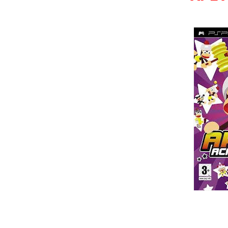
Wild Choppers
Wheel of Fortune
Zool - Majou Tsukai Densetsu