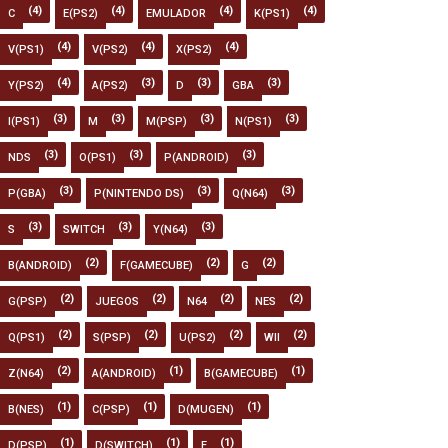
(4)
(4)
(4)
(4)
C
E(PS2)
EMULADOR
K(PS1)
(4)
(4)
(4)
V(PS1)
V(PS2)
X(PS2)
(4)
(3)
(3)
(3)
Y(PS2)
A(PS2)
D
GBA
(3)
(3)
(3)
(3)
I(PS1)
M
M(PSP)
N(PS1)
(3)
(3)
(3)
NDS
O(PS1)
P(ANDROID)
(3)
(3)
(3)
P(GBA)
P(NINTENDO DS)
Q(N64)
(3)
(3)
(3)
S
SWITCH
Y(N64)
(2)
(2)
(2)
B(ANDROID)
F(GAMECUBE)
G
(2)
(2)
(2)
(2)
G(PSP)
JUEGOS
N64
NES
(2)
(2)
(2)
(2)
Q(PS1)
S(PSP)
U(PS2)
WII
(2)
(1)
(1)
Z(N64)
A(ANDROID)
B(GAMECUBE)
(1)
(1)
(1)
B(NES)
C(PSP)
D(MUGEN)
(1)
(1)
(1)
D(PSP)
D(SWITCH)
F