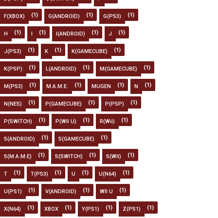
(1)
(1)
(1)
F(XBOX)
G(ANDROID)
G(PS3)
(1)
(1)
(1)
(1)
H
I
I(ANDROID)
J
(1)
(1)
(1)
J(PS3)
K
K(GAMECUBE)
(1)
(1)
(1)
K(PSP)
L(ANDROID)
M(GAMECUBE)
(1)
(1)
(1)
(1)
M(PS3)
M.A.M.E.
MUGEN
N
(1)
(1)
(1)
N(NES)
P(GAMECUBE)
P(PSP)
(1)
(1)
(1)
P(SWITCH)
P(WII U)
R(Wii)
(1)
(1)
S(ANDROID)
S(GAMECUBE)
(1)
(1)
(1)
S(M.A.M.E)
S(SWITCH)
S(WII)
(1)
(1)
(1)
(1)
T
T(PS3)
U
U(N64)
(1)
(1)
(1)
U(PS1)
V(ANDROID)
WII U
(1)
(1)
(1)
(1)
X(N64)
XBOX
Y(PS1)
Z(PS1)