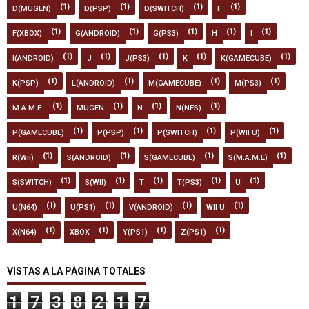
(1)
(1)
(1)
(1)
D(MUGEN)
D(PSP)
D(SWITCH)
F
(1)
(1)
(1)
(1)
(1)
F(XBOX)
G(ANDROID)
G(PS3)
H
I
(1)
(1)
(1)
(1)
(1)
I(ANDROID)
J
J(PS3)
K
K(GAMECUBE)
(1)
(1)
(1)
(1)
K(PSP)
L(ANDROID)
M(GAMECUBE)
M(PS3)
(1)
(1)
(1)
(1)
M.A.M.E.
MUGEN
N
N(NES)
(1)
(1)
(1)
(1)
P(GAMECUBE)
P(PSP)
P(SWITCH)
P(WII U)
(1)
(1)
(1)
(1)
R(Wii)
S(ANDROID)
S(GAMECUBE)
S(M.A.M.E)
(1)
(1)
(1)
(1)
(1)
S(SWITCH)
S(WII)
T
T(PS3)
U
(1)
(1)
(1)
(1)
U(N64)
U(PS1)
V(ANDROID)
WII U
(1)
(1)
(1)
(1)
X(N64)
XBOX
Y(PS1)
Z(PS1)
VISTAS A LA PÁGINA TOTALES
1
7
3
8
2
1
7