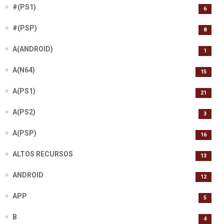
#(PS1)
6
#(PSP)
8
A(ANDROID)
1
A(N64)
15
A(PS1)
21
A(PS2)
3
A(PSP)
16
ALTOS RECURSOS
13
ANDROID
12
APP
5
B
4