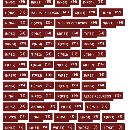
(38)
(35)
(34)
(33)
S(N64)
B(PS1)
B(N64)
D(PS1)
(32)
(31)
(29)
(27)
N(N64)
BAJOS RECURSOS
C(PS1)
T(N64)
(26)
(25)
(24)
(24)
P(N64)
D(PS2)
MEDIOS RECURSOS
S(PS1)
(23)
(23)
(23)
(23)
B(PS2)
C(N64)
M(PS1)
T(PS1)
(23)
(22)
(21)
(21)
W(N64)
R(N64)
A(PS1)
D(N64)
(21)
(21)
(19)
(18)
R(PS2)
T(PS2)
C(PS2)
J(N64)
(18)
(17)
(17)
(16)
L(PS2)
F(N64)
N(PS2)
A(PSP)
(16)
(16)
(16)
(16)
B(PSP)
F(PS2)
P(PS2)
R(PS1)
(15)
(15)
(15)
(14)
A(N64)
G(PS2)
H(PS1)
G(N64)
(14)
(14)
(14)
(13)
H(N64)
K(PS2)
P(PS1)
ALTOS RECURSOS
(13)
(12)
(12)
(12)
J(PS2)
ANDROID
F(PS1)
G(PS1)
(11)
(11)
(9)
(9)
(9)
H(PS2)
I(N64)
#(N64)
E(N64)
E(PS1)
(9)
(9)
(9)
(9)
(8)
K(N64)
L(N64)
W(PS1)
W(PS2)
#(PSP)