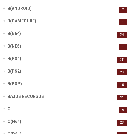
B(ANDROID)
2
B(GAMECUBE)
1
B(N64)
34
B(NES)
1
B(PS1)
35
B(PS2)
23
B(PSP)
16
BAJOS RECURSOS
31
C
4
C(N64)
23