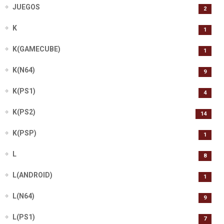
JUEGOS
2
K
1
K(GAMECUBE)
1
K(N64)
9
K(PS1)
4
K(PS2)
14
K(PSP)
1
L
8
L(ANDROID)
1
L(N64)
9
L(PS1)
7