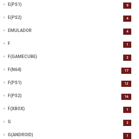
E(PS1)
9
E(PS2)
4
EMULADOR
4
F
1
F(GAMECUBE)
2
F(N64)
17
F(PS1)
12
F(PS2)
16
F(XBOX)
1
G
2
G(ANDROID)
1