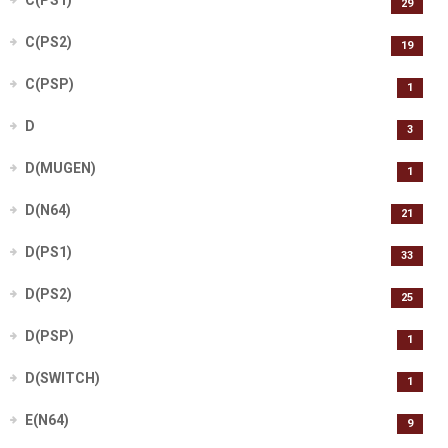
C(PS1)
29
C(PS2)
19
C(PSP)
1
D
3
D(MUGEN)
1
D(N64)
21
D(PS1)
33
D(PS2)
25
D(PSP)
1
D(SWITCH)
1
E(N64)
9