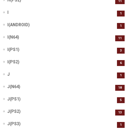
H(PS2)
11
I
1
I(ANDROID)
1
I(N64)
11
I(PS1)
3
I(PS2)
6
J
1
J(N64)
18
J(PS1)
5
J(PS2)
13
J(PS3)
1