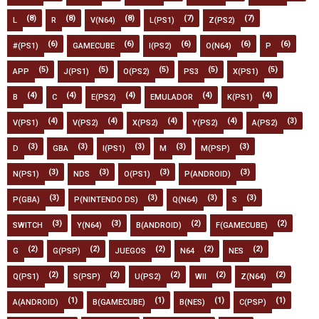
(8)
(8)
(8)
(7)
(7)
L
R
V(N64)
L(PS1)
Z(PS2)
(6)
(6)
(6)
(6)
(6)
#(PS1)
GAMECUBE
I(PS2)
O(N64)
P
(5)
(5)
(5)
(5)
(5)
APP
J(PS1)
O(PS2)
PS3
X(PS1)
(4)
(4)
(4)
(4)
(4)
B
C
E(PS2)
EMULADOR
K(PS1)
(4)
(4)
(4)
(4)
(3)
V(PS1)
V(PS2)
X(PS2)
Y(PS2)
A(PS2)
(3)
(3)
(3)
(3)
(3)
D
GBA
I(PS1)
M
M(PSP)
(3)
(3)
(3)
(3)
N(PS1)
NDS
O(PS1)
P(ANDROID)
(3)
(3)
(3)
(3)
P(GBA)
P(NINTENDO DS)
Q(N64)
S
(3)
(3)
(2)
(2)
SWITCH
Y(N64)
B(ANDROID)
F(GAMECUBE)
(2)
(2)
(2)
(2)
(2)
G
G(PSP)
JUEGOS
N64
NES
(2)
(2)
(2)
(2)
(2)
Q(PS1)
S(PSP)
U(PS2)
WII
Z(N64)
(1)
(1)
(1)
(1)
A(ANDROID)
B(GAMECUBE)
B(NES)
C(PSP)