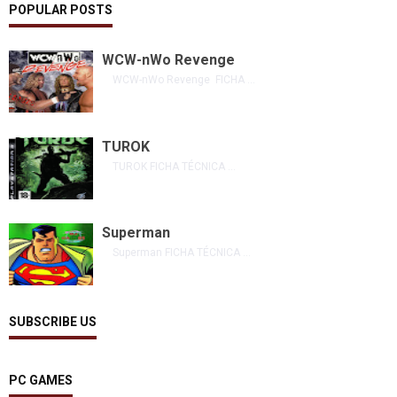
POPULAR POSTS
WCW-nWo Revenge
WCW-nWo Revenge FICHA ...
TUROK
TUROK FICHA TÉCNICA ...
Superman
Superman FICHA TÉCNICA ...
SUBSCRIBE US
PC GAMES