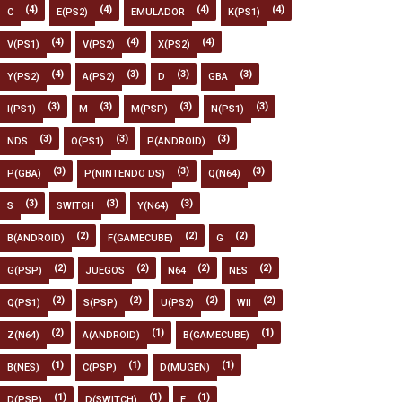
(4)
(4)
(4)
(4)
C
E(PS2)
EMULADOR
K(PS1)
(4)
(4)
(4)
V(PS1)
V(PS2)
X(PS2)
(4)
(3)
(3)
(3)
Y(PS2)
A(PS2)
D
GBA
(3)
(3)
(3)
(3)
I(PS1)
M
M(PSP)
N(PS1)
(3)
(3)
(3)
NDS
O(PS1)
P(ANDROID)
(3)
(3)
(3)
P(GBA)
P(NINTENDO DS)
Q(N64)
(3)
(3)
(3)
S
SWITCH
Y(N64)
(2)
(2)
(2)
B(ANDROID)
F(GAMECUBE)
G
(2)
(2)
(2)
(2)
G(PSP)
JUEGOS
N64
NES
(2)
(2)
(2)
(2)
Q(PS1)
S(PSP)
U(PS2)
WII
(2)
(1)
(1)
Z(N64)
A(ANDROID)
B(GAMECUBE)
(1)
(1)
(1)
B(NES)
C(PSP)
D(MUGEN)
(1)
(1)
(1)
D(PSP)
D(SWITCH)
F