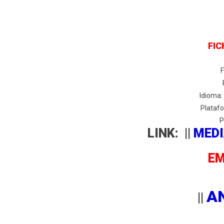
FIC
Idioma:
Platafo
P
LINK: ||
MEDI
E
A
||