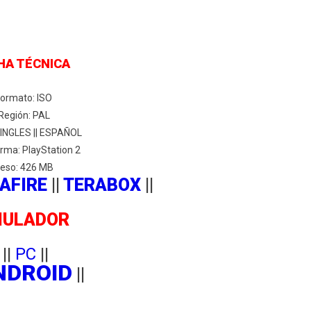
HA TÉCNICA
Formato: ISO
Región: PAL
 INGLES || ESPAÑOL
rma: PlayStation 2
eso: 426 MB
AFIRE
||
TERABOX
||
MULADOR
||
PC
||
NDROID
||