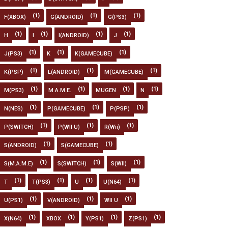
(1)
(1)
(1)
F(XBOX)
G(ANDROID)
G(PS3)
(1)
(1)
(1)
(1)
H
I
I(ANDROID)
J
(1)
(1)
(1)
J(PS3)
K
K(GAMECUBE)
(1)
(1)
(1)
K(PSP)
L(ANDROID)
M(GAMECUBE)
(1)
(1)
(1)
(1)
M(PS3)
M.A.M.E.
MUGEN
N
(1)
(1)
(1)
N(NES)
P(GAMECUBE)
P(PSP)
(1)
(1)
(1)
P(SWITCH)
P(WII U)
R(Wii)
(1)
(1)
S(ANDROID)
S(GAMECUBE)
(1)
(1)
(1)
S(M.A.M.E)
S(SWITCH)
S(WII)
(1)
(1)
(1)
(1)
T
T(PS3)
U
U(N64)
(1)
(1)
(1)
U(PS1)
V(ANDROID)
WII U
(1)
(1)
(1)
(1)
X(N64)
XBOX
Y(PS1)
Z(PS1)