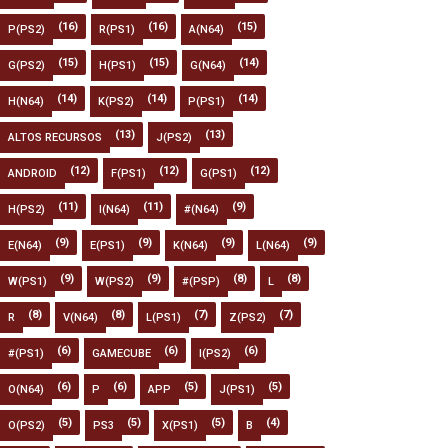
(16)
(16)
(15)
P(PS2)
R(PS1)
A(N64)
(15)
(15)
(14)
G(PS2)
H(PS1)
G(N64)
(14)
(14)
(14)
H(N64)
K(PS2)
P(PS1)
(13)
(13)
ALTOS RECURSOS
J(PS2)
(12)
(12)
(12)
ANDROID
F(PS1)
G(PS1)
(11)
(11)
(9)
H(PS2)
I(N64)
#(N64)
(9)
(9)
(9)
(9)
E(N64)
E(PS1)
K(N64)
L(N64)
(9)
(9)
(8)
(8)
W(PS1)
W(PS2)
#(PSP)
L
(8)
(8)
(7)
(7)
R
V(N64)
L(PS1)
Z(PS2)
(6)
(6)
(6)
#(PS1)
GAMECUBE
I(PS2)
(6)
(6)
(5)
(5)
O(N64)
P
APP
J(PS1)
(5)
(5)
(5)
(4)
O(PS2)
PS3
X(PS1)
B