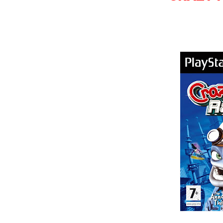
Wild Choppers
Wheel of Fortune
Zool - Majou Tsukai Densetsu