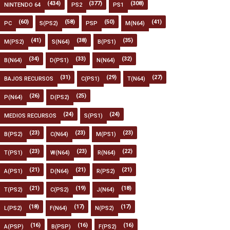
(434)
(377)
(308)
NINTENDO 64
PS2
PS1
(60)
(58)
(50)
(41)
PC
S(PS2)
PSP
M(N64)
(41)
(38)
(35)
M(PS2)
S(N64)
B(PS1)
(34)
(33)
(32)
B(N64)
D(PS1)
N(N64)
(31)
(29)
(27)
BAJOS RECURSOS
C(PS1)
T(N64)
(26)
(25)
P(N64)
D(PS2)
(24)
(24)
MEDIOS RECURSOS
S(PS1)
(23)
(23)
(23)
B(PS2)
C(N64)
M(PS1)
(23)
(23)
(22)
T(PS1)
W(N64)
R(N64)
(21)
(21)
(21)
A(PS1)
D(N64)
R(PS2)
(21)
(19)
(18)
T(PS2)
C(PS2)
J(N64)
(18)
(17)
(17)
L(PS2)
F(N64)
N(PS2)
(16)
(16)
(16)
A(PSP)
B(PSP)
F(PS2)