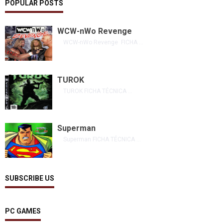
POPULAR POSTS
WCW-nWo Revenge
WCW-nWo Revenge FICHA ...
TUROK
TUROK FICHA TÉCNICA ...
Superman
Superman FICHA TÉCNICA ...
SUBSCRIBE US
PC GAMES