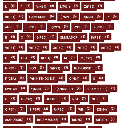
(8)
(8)
(8)
(7)
(7)
L
R
V(N64)
L(PS1)
Z(PS2)
(6)
(6)
(6)
(6)
(6)
#(PS1)
GAMECUBE
I(PS2)
O(N64)
P
(5)
(5)
(5)
(5)
(5)
APP
J(PS1)
O(PS2)
PS3
X(PS1)
(4)
(4)
(4)
(4)
(4)
B
C
E(PS2)
EMULADOR
K(PS1)
(4)
(4)
(4)
(4)
(3)
V(PS1)
V(PS2)
X(PS2)
Y(PS2)
A(PS2)
(3)
(3)
(3)
(3)
(3)
D
GBA
I(PS1)
M
M(PSP)
(3)
(3)
(3)
(3)
N(PS1)
NDS
O(PS1)
P(ANDROID)
(3)
(3)
(3)
(3)
P(GBA)
P(NINTENDO DS)
Q(N64)
S
(3)
(3)
(2)
(2)
SWITCH
Y(N64)
B(ANDROID)
F(GAMECUBE)
(2)
(2)
(2)
(2)
(2)
G
G(PSP)
JUEGOS
N64
NES
(2)
(2)
(2)
(2)
(2)
Q(PS1)
S(PSP)
U(PS2)
WII
Z(N64)
(1)
(1)
(1)
(1)
A(ANDROID)
B(GAMECUBE)
B(NES)
C(PSP)