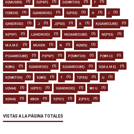
(1)
(1)
(1)
(1)
D(MUGEN)
D(PSP)
D(SWITCH)
F
(1)
(1)
(1)
(1)
(1)
F(XBOX)
G(ANDROID)
G(PS3)
H
I
(1)
(1)
(1)
(1)
(1)
I(ANDROID)
J
J(PS3)
K
K(GAMECUBE)
(1)
(1)
(1)
(1)
K(PSP)
L(ANDROID)
M(GAMECUBE)
M(PS3)
(1)
(1)
(1)
(1)
M.A.M.E.
MUGEN
N
N(NES)
(1)
(1)
(1)
(1)
P(GAMECUBE)
P(PSP)
P(SWITCH)
P(WII U)
(1)
(1)
(1)
(1)
R(Wii)
S(ANDROID)
S(GAMECUBE)
S(M.A.M.E)
(1)
(1)
(1)
(1)
(1)
S(SWITCH)
S(WII)
T
T(PS3)
U
(1)
(1)
(1)
(1)
U(N64)
U(PS1)
V(ANDROID)
WII U
(1)
(1)
(1)
(1)
X(N64)
XBOX
Y(PS1)
Z(PS1)
VISTAS A LA PÁGINA TOTALES