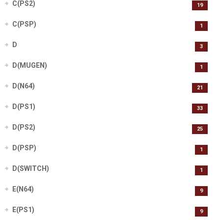
C(PS2)
19
C(PSP)
1
D
3
D(MUGEN)
1
D(N64)
21
D(PS1)
33
D(PS2)
25
D(PSP)
1
D(SWITCH)
1
E(N64)
9
E(PS1)
9