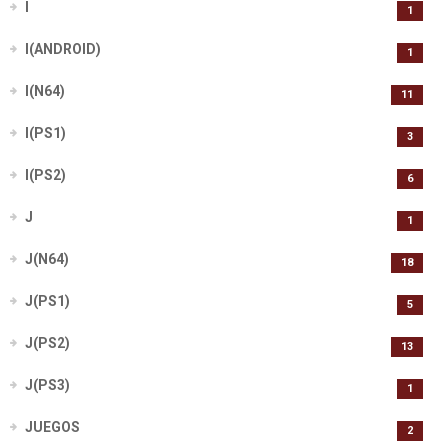
I
1
I(ANDROID)
1
I(N64)
11
I(PS1)
3
I(PS2)
6
J
1
J(N64)
18
J(PS1)
5
J(PS2)
13
J(PS3)
1
JUEGOS
2