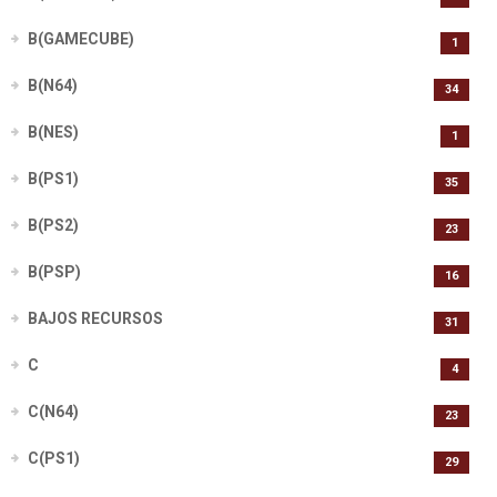
B(GAMECUBE)
1
B(N64)
34
B(NES)
1
B(PS1)
35
B(PS2)
23
B(PSP)
16
BAJOS RECURSOS
31
C
4
C(N64)
23
C(PS1)
29