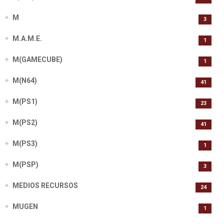
M
3
M.A.M.E.
1
M(GAMECUBE)
1
M(N64)
41
M(PS1)
23
M(PS2)
41
M(PS3)
1
M(PSP)
3
MEDIOS RECURSOS
24
MUGEN
1