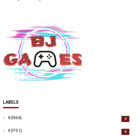
LABELS
#(N64)
9
#(PS1)
6