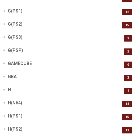
G(PS1)
12
G(PS2)
15
G(PS3)
1
G(PSP)
2
GAMECUBE
6
GBA
3
H
1
H(N64)
14
H(PS1)
15
H(PS2)
11