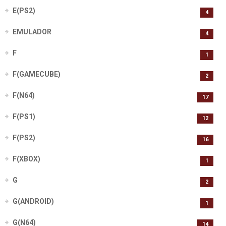
E(PS2)
4
EMULADOR
4
F
1
F(GAMECUBE)
2
F(N64)
17
F(PS1)
12
F(PS2)
16
F(XBOX)
1
G
2
G(ANDROID)
1
G(N64)
14