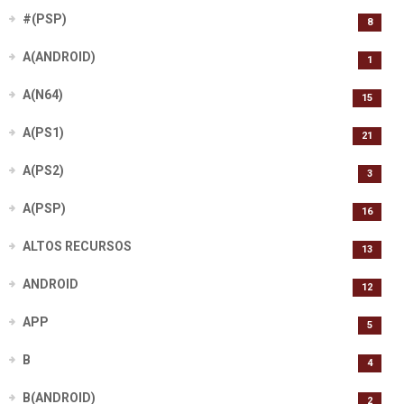
#(PSP)
8
A(ANDROID)
1
A(N64)
15
A(PS1)
21
A(PS2)
3
A(PSP)
16
ALTOS RECURSOS
13
ANDROID
12
APP
5
B
4
B(ANDROID)
2