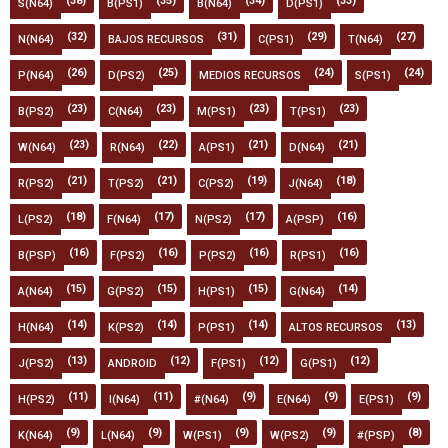
(38)
(35)
(34)
(33)
S(N64)
B(PS1)
B(N64)
D(PS1)
(32)
(31)
(29)
(27)
N(N64)
BAJOS RECURSOS
C(PS1)
T(N64)
(26)
(25)
(24)
(24)
P(N64)
D(PS2)
MEDIOS RECURSOS
S(PS1)
(23)
(23)
(23)
(23)
B(PS2)
C(N64)
M(PS1)
T(PS1)
(23)
(22)
(21)
(21)
W(N64)
R(N64)
A(PS1)
D(N64)
(21)
(21)
(19)
(18)
R(PS2)
T(PS2)
C(PS2)
J(N64)
(18)
(17)
(17)
(16)
L(PS2)
F(N64)
N(PS2)
A(PSP)
(16)
(16)
(16)
(16)
B(PSP)
F(PS2)
P(PS2)
R(PS1)
(15)
(15)
(15)
(14)
A(N64)
G(PS2)
H(PS1)
G(N64)
(14)
(14)
(14)
(13)
H(N64)
K(PS2)
P(PS1)
ALTOS RECURSOS
(13)
(12)
(12)
(12)
J(PS2)
ANDROID
F(PS1)
G(PS1)
(11)
(11)
(9)
(9)
(9)
H(PS2)
I(N64)
#(N64)
E(N64)
E(PS1)
(9)
(9)
(9)
(9)
(8)
K(N64)
L(N64)
W(PS1)
W(PS2)
#(PSP)