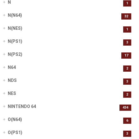
N
1
N(N64)
32
N(NES)
1
N(PS1)
3
N(PS2)
17
N64
2
NDS
3
NES
2
NINTENDO 64
434
O(N64)
6
O(PS1)
3