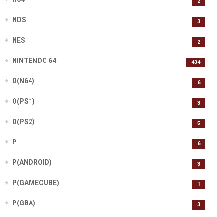
2
NDS
3
NES
2
NINTENDO 64
434
O(N64)
6
O(PS1)
3
O(PS2)
5
P
6
P(ANDROID)
3
P(GAMECUBE)
1
P(GBA)
3