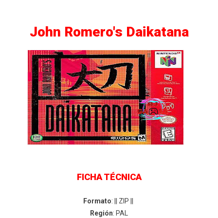
John Romero's Daikatana
FICHA TÉCNICA
Formato
: || ZIP ||
Región
: PAL