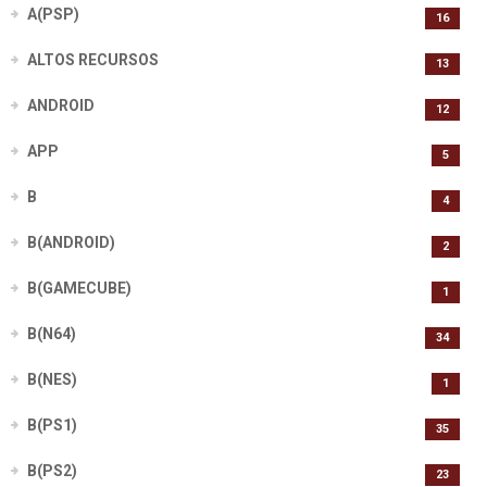
A(PSP)
16
ALTOS RECURSOS
13
ANDROID
12
APP
5
B
4
B(ANDROID)
2
B(GAMECUBE)
1
B(N64)
34
B(NES)
1
B(PS1)
35
B(PS2)
23