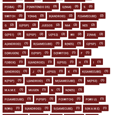
(3)
(3)
(3)
(3)
P(GBA)
P(NINTENDO DS)
Q(N64)
S
(3)
(3)
(2)
(2)
SWITCH
Y(N64)
B(ANDROID)
F(GAMECUBE)
(2)
(2)
(2)
(2)
(2)
G
G(PSP)
JUEGOS
N64
NES
(2)
(2)
(2)
(2)
(2)
Q(PS1)
S(PSP)
U(PS2)
WII
Z(N64)
(1)
(1)
(1)
(1)
A(ANDROID)
B(GAMECUBE)
B(NES)
C(PSP)
(1)
(1)
(1)
(1)
D(MUGEN)
D(PSP)
D(SWITCH)
F
(1)
(1)
(1)
(1)
(1)
F(XBOX)
G(ANDROID)
G(PS3)
H
I
(1)
(1)
(1)
(1)
(1)
I(ANDROID)
J
J(PS3)
K
K(GAMECUBE)
(1)
(1)
(1)
(1)
K(PSP)
L(ANDROID)
M(GAMECUBE)
M(PS3)
(1)
(1)
(1)
(1)
M.A.M.E.
MUGEN
N
N(NES)
(1)
(1)
(1)
(1)
P(GAMECUBE)
P(PSP)
P(SWITCH)
P(WII U)
(1)
(1)
(1)
(1)
R(Wii)
S(ANDROID)
S(GAMECUBE)
S(M.A.M.E)