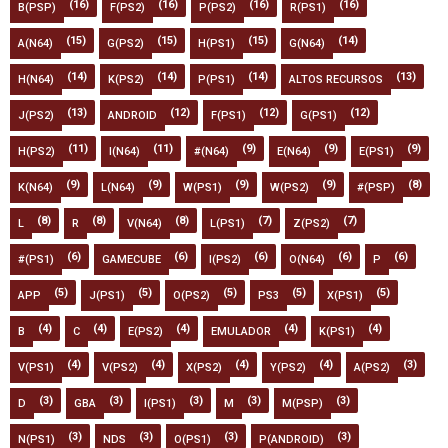
(16)
(16)
(16)
(16)
B(PSP)
F(PS2)
P(PS2)
R(PS1)
(15)
(15)
(15)
(14)
A(N64)
G(PS2)
H(PS1)
G(N64)
(14)
(14)
(14)
(13)
H(N64)
K(PS2)
P(PS1)
ALTOS RECURSOS
(13)
(12)
(12)
(12)
J(PS2)
ANDROID
F(PS1)
G(PS1)
(11)
(11)
(9)
(9)
(9)
H(PS2)
I(N64)
#(N64)
E(N64)
E(PS1)
(9)
(9)
(9)
(9)
(8)
K(N64)
L(N64)
W(PS1)
W(PS2)
#(PSP)
(8)
(8)
(8)
(7)
(7)
L
R
V(N64)
L(PS1)
Z(PS2)
(6)
(6)
(6)
(6)
(6)
#(PS1)
GAMECUBE
I(PS2)
O(N64)
P
(5)
(5)
(5)
(5)
(5)
APP
J(PS1)
O(PS2)
PS3
X(PS1)
(4)
(4)
(4)
(4)
(4)
B
C
E(PS2)
EMULADOR
K(PS1)
(4)
(4)
(4)
(4)
(3)
V(PS1)
V(PS2)
X(PS2)
Y(PS2)
A(PS2)
(3)
(3)
(3)
(3)
(3)
D
GBA
I(PS1)
M
M(PSP)
(3)
(3)
(3)
(3)
N(PS1)
NDS
O(PS1)
P(ANDROID)