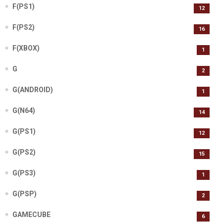
F(PS1)
12
F(PS2)
16
F(XBOX)
1
G
2
G(ANDROID)
1
G(N64)
14
G(PS1)
12
G(PS2)
15
G(PS3)
1
G(PSP)
2
GAMECUBE
6