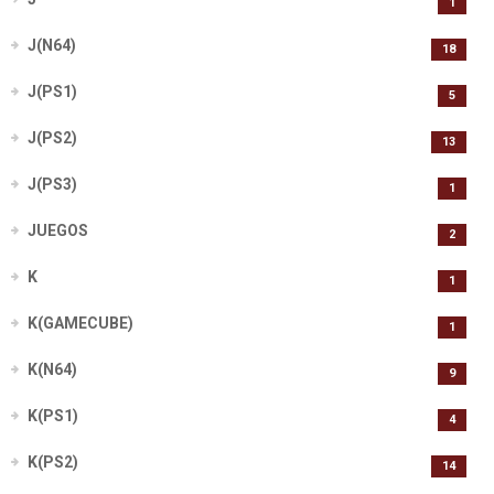
1
J(N64)
18
J(PS1)
5
J(PS2)
13
J(PS3)
1
JUEGOS
2
K
1
K(GAMECUBE)
1
K(N64)
9
K(PS1)
4
K(PS2)
14