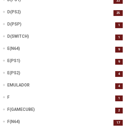
33
D(PS2)
25
D(PSP)
1
D(SWITCH)
1
E(N64)
9
E(PS1)
9
E(PS2)
4
EMULADOR
4
F
1
F(GAMECUBE)
2
F(N64)
17