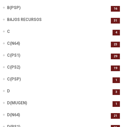
B(PSP)
16
BAJOS RECURSOS
31
C
4
C(N64)
23
C(PS1)
29
C(PS2)
19
C(PSP)
1
D
3
D(MUGEN)
1
D(N64)
21
D(PS1)