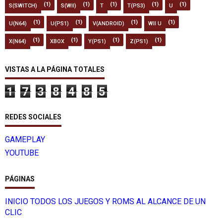
(1)
(1)
(1)
(1)
(1)
S(SWITCH)
S(WII)
T
T(PS3)
U
(1)
(1)
(1)
(1)
U(N64)
U(PS1)
V(ANDROID)
WII U
(1)
(1)
(1)
(1)
X(N64)
XBOX
Y(PS1)
Z(PS1)
VISTAS A LA PÁGINA TOTALES
1
7
3
8
4
8
5
REDES SOCIALES
GAMEPLAY
YOUTUBE
PÁGINAS
INICIO TODOS LOS JUEGOS Y ROMS AL ALCANCE DE UN
CLIC