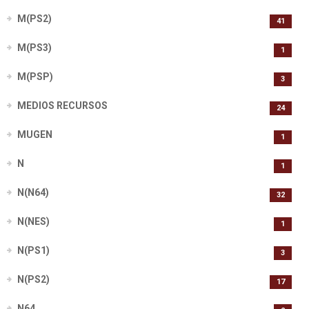
M(PS2)
41
M(PS3)
1
M(PSP)
3
MEDIOS RECURSOS
24
MUGEN
1
N
1
N(N64)
32
N(NES)
1
N(PS1)
3
N(PS2)
17
N64