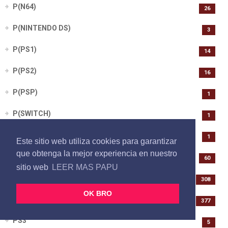
P(N64)
26
P(NINTENDO DS)
3
P(PS1)
14
P(PS2)
16
P(PSP)
1
P(SWITCH)
1
P(WII U)
1
Este sitio web utiliza cookies para garantizar
que obtenga la mejor experiencia en nuestro
PC
60
sitio web
LEER MAS PAPU
PS1
308
OK BRO
PS2
377
PS3
5