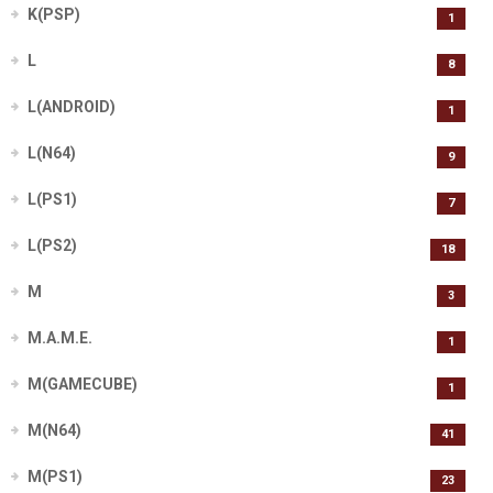
K(PSP)
1
L
8
L(ANDROID)
1
L(N64)
9
L(PS1)
7
L(PS2)
18
M
3
M.A.M.E.
1
M(GAMECUBE)
1
M(N64)
41
M(PS1)
23