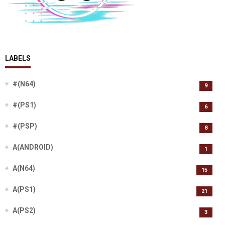
LABELS
#(N64)
9
#(PS1)
6
#(PSP)
8
A(ANDROID)
1
A(N64)
15
A(PS1)
21
A(PS2)
3