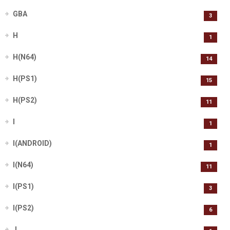
GBA
3
H
1
H(N64)
14
H(PS1)
15
H(PS2)
11
I
1
I(ANDROID)
1
I(N64)
11
I(PS1)
3
I(PS2)
6
J