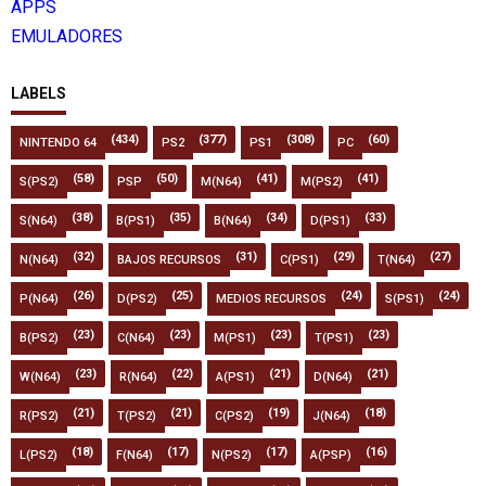
APPS
EMULADORES
LABELS
(434)
(377)
(308)
(60)
NINTENDO 64
PS2
PS1
PC
(58)
(50)
(41)
(41)
S(PS2)
PSP
M(N64)
M(PS2)
(38)
(35)
(34)
(33)
S(N64)
B(PS1)
B(N64)
D(PS1)
(32)
(31)
(29)
(27)
N(N64)
BAJOS RECURSOS
C(PS1)
T(N64)
(26)
(25)
(24)
(24)
P(N64)
D(PS2)
MEDIOS RECURSOS
S(PS1)
(23)
(23)
(23)
(23)
B(PS2)
C(N64)
M(PS1)
T(PS1)
(23)
(22)
(21)
(21)
W(N64)
R(N64)
A(PS1)
D(N64)
(21)
(21)
(19)
(18)
R(PS2)
T(PS2)
C(PS2)
J(N64)
(18)
(17)
(17)
(16)
L(PS2)
F(N64)
N(PS2)
A(PSP)