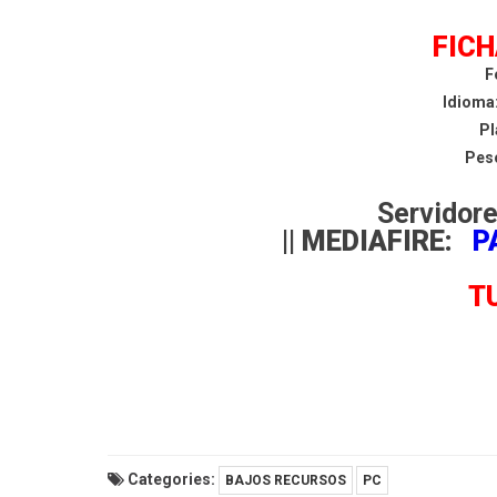
FICH
F
Idioma
Pl
Peso
Servidores
|| MEDIAFIRE:
P
T
Categories:
BAJOS RECURSOS
PC