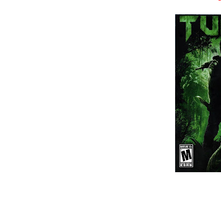
Wild Choppers
Wheel of Fortune
Zool - Majou Tsukai Densetsu