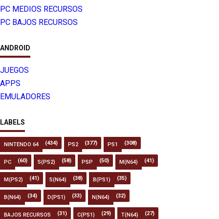
PC MEDIOS RECURSOS
PC BAJOS RECURSOS
ANDROID
JUEGOS
APPS
EMULADORES
LABELS
(434)
(377)
(308)
NINTENDO 64
PS2
PS1
(60)
(58)
(50)
(41)
PC
S(PS2)
PSP
M(N64)
(41)
(38)
(35)
M(PS2)
S(N64)
B(PS1)
(34)
(33)
(32)
B(N64)
D(PS1)
N(N64)
(31)
(29)
(27)
BAJOS RECURSOS
C(PS1)
T(N64)