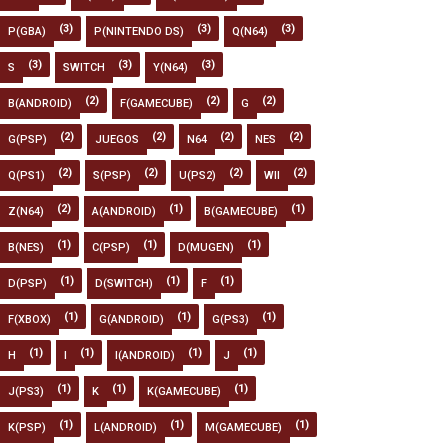
(3)
(3)
(3)
P(GBA)
P(NINTENDO DS)
Q(N64)
(3)
(3)
(3)
S
SWITCH
Y(N64)
(2)
(2)
(2)
B(ANDROID)
F(GAMECUBE)
G
(2)
(2)
(2)
(2)
G(PSP)
JUEGOS
N64
NES
(2)
(2)
(2)
(2)
Q(PS1)
S(PSP)
U(PS2)
WII
(2)
(1)
(1)
Z(N64)
A(ANDROID)
B(GAMECUBE)
(1)
(1)
(1)
B(NES)
C(PSP)
D(MUGEN)
(1)
(1)
(1)
D(PSP)
D(SWITCH)
F
(1)
(1)
(1)
F(XBOX)
G(ANDROID)
G(PS3)
(1)
(1)
(1)
(1)
H
I
I(ANDROID)
J
(1)
(1)
(1)
J(PS3)
K
K(GAMECUBE)
(1)
(1)
(1)
K(PSP)
L(ANDROID)
M(GAMECUBE)