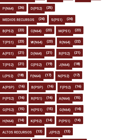
(26)
(25)
P(N64)
D(PS2)
(24)
(24)
MEDIOS RECURSOS
S(PS1)
(23)
(23)
(23)
B(PS2)
C(N64)
M(PS1)
(23)
(23)
(22)
T(PS1)
W(N64)
R(N64)
(21)
(21)
(21)
A(PS1)
D(N64)
R(PS2)
(21)
(19)
(18)
T(PS2)
C(PS2)
J(N64)
(18)
(17)
(17)
L(PS2)
F(N64)
N(PS2)
(16)
(16)
(16)
A(PSP)
B(PSP)
F(PS2)
(16)
(16)
(15)
P(PS2)
R(PS1)
A(N64)
(15)
(15)
(14)
G(PS2)
H(PS1)
G(N64)
(14)
(14)
(14)
H(N64)
K(PS2)
P(PS1)
(13)
(13)
ALTOS RECURSOS
J(PS2)