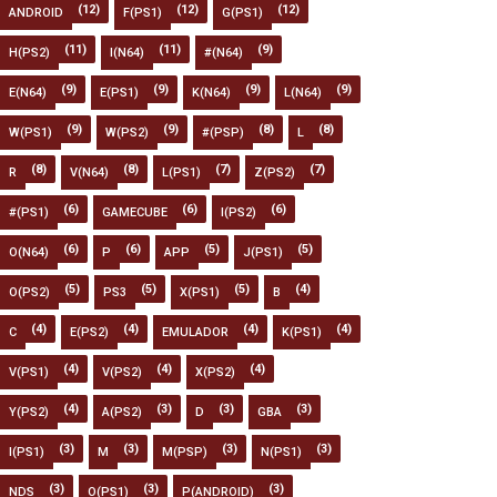
(12)
(12)
(12)
ANDROID
F(PS1)
G(PS1)
(11)
(11)
(9)
H(PS2)
I(N64)
#(N64)
(9)
(9)
(9)
(9)
E(N64)
E(PS1)
K(N64)
L(N64)
(9)
(9)
(8)
(8)
W(PS1)
W(PS2)
#(PSP)
L
(8)
(8)
(7)
(7)
R
V(N64)
L(PS1)
Z(PS2)
(6)
(6)
(6)
#(PS1)
GAMECUBE
I(PS2)
(6)
(6)
(5)
(5)
O(N64)
P
APP
J(PS1)
(5)
(5)
(5)
(4)
O(PS2)
PS3
X(PS1)
B
(4)
(4)
(4)
(4)
C
E(PS2)
EMULADOR
K(PS1)
(4)
(4)
(4)
V(PS1)
V(PS2)
X(PS2)
(4)
(3)
(3)
(3)
Y(PS2)
A(PS2)
D
GBA
(3)
(3)
(3)
(3)
I(PS1)
M
M(PSP)
N(PS1)
(3)
(3)
(3)
NDS
O(PS1)
P(ANDROID)