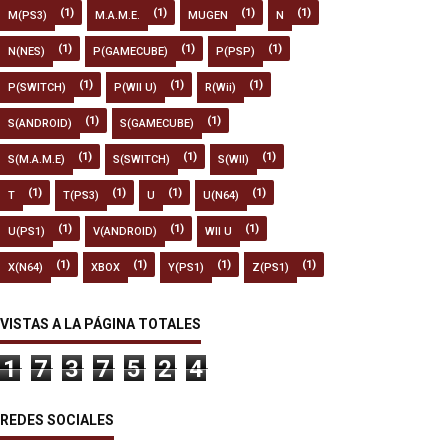
(1)
(1)
(1)
(1)
M(PS3)
M.A.M.E.
MUGEN
N
(1)
(1)
(1)
N(NES)
P(GAMECUBE)
P(PSP)
(1)
(1)
(1)
P(SWITCH)
P(WII U)
R(Wii)
(1)
(1)
S(ANDROID)
S(GAMECUBE)
(1)
(1)
(1)
S(M.A.M.E)
S(SWITCH)
S(WII)
(1)
(1)
(1)
(1)
T
T(PS3)
U
U(N64)
(1)
(1)
(1)
U(PS1)
V(ANDROID)
WII U
(1)
(1)
(1)
(1)
X(N64)
XBOX
Y(PS1)
Z(PS1)
VISTAS A LA PÁGINA TOTALES
1
7
3
7
5
2
4
REDES SOCIALES