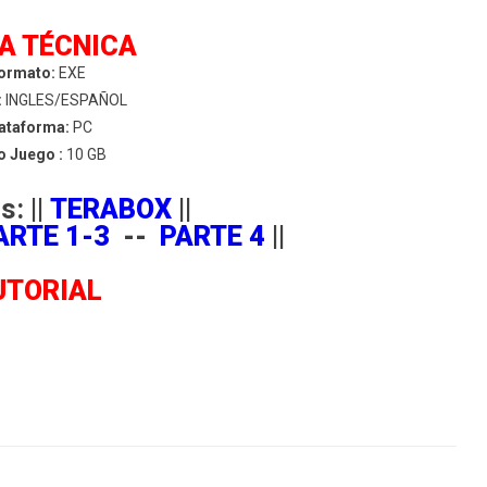
A TÉCNICA
ormato:
EXE
:
INGLES/ESPAÑOL
ataforma:
PC
 Juego :
10 GB
: ||
TERABOX
||
ARTE 1-3
--
PARTE 4
||
UTORIAL