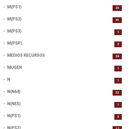
M(PS1)
23
M(PS2)
41
M(PS3)
1
M(PSP)
3
MEDIOS RECURSOS
24
MUGEN
1
N
1
N(N64)
32
N(NES)
1
N(PS1)
3
N(PS2)
17