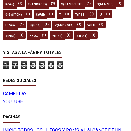
(1)
(1)
(1)
(1)
R(Wii)
S(ANDROID)
S(GAMECUBE)
S(M.A.M.E)
(1)
(1)
(1)
(1)
(1)
S(SWITCH)
S(WII)
T
T(PS3)
U
(1)
(1)
(1)
(1)
U(N64)
U(PS1)
V(ANDROID)
WII U
(1)
(1)
(1)
(1)
X(N64)
XBOX
Y(PS1)
Z(PS1)
VISTAS A LA PÁGINA TOTALES
1
7
3
8
3
6
5
REDES SOCIALES
GAMEPLAY
YOUTUBE
PÁGINAS
INICIO TODOS LOS JUEGOS Y ROMS AL ALCANCE DE UN