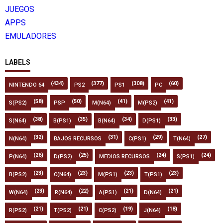
JUEGOS
APPS
EMULADORES
LABELS
(434)
(377)
(308)
(60)
NINTENDO 64
PS2
PS1
PC
(58)
(50)
(41)
(41)
S(PS2)
PSP
M(N64)
M(PS2)
(38)
(35)
(34)
(33)
S(N64)
B(PS1)
B(N64)
D(PS1)
(32)
(31)
(29)
(27)
N(N64)
BAJOS RECURSOS
C(PS1)
T(N64)
(26)
(25)
(24)
(24)
P(N64)
D(PS2)
MEDIOS RECURSOS
S(PS1)
(23)
(23)
(23)
(23)
B(PS2)
C(N64)
M(PS1)
T(PS1)
(23)
(22)
(21)
(21)
W(N64)
R(N64)
A(PS1)
D(N64)
(21)
(21)
(19)
(18)
R(PS2)
T(PS2)
C(PS2)
J(N64)