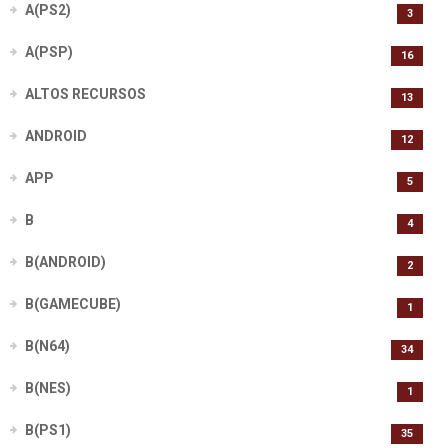
A(PS2)
3
A(PSP)
16
ALTOS RECURSOS
13
ANDROID
12
APP
5
B
4
B(ANDROID)
2
B(GAMECUBE)
1
B(N64)
34
B(NES)
1
B(PS1)
35