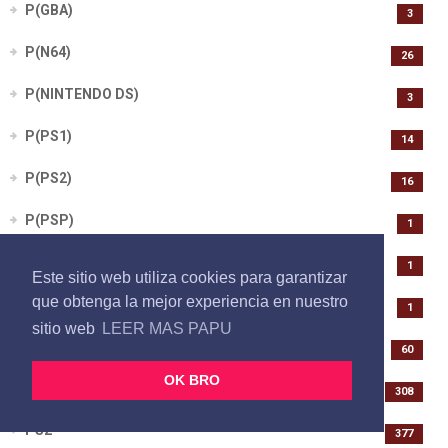
P(GBA)
3
P(N64)
26
P(NINTENDO DS)
3
P(PS1)
14
P(PS2)
16
P(PSP)
1
P(SWITCH)
1
Este sitio web utiliza cookies para garantizar
que obtenga la mejor experiencia en nuestro
P(WII U)
1
sitio web
LEER MAS PAPU
PC
60
OK BRO
PS1
308
PS2
377