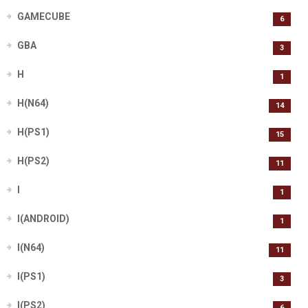
GAMECUBE
6
GBA
3
H
1
H(N64)
14
H(PS1)
15
H(PS2)
11
I
1
I(ANDROID)
1
I(N64)
11
I(PS1)
3
I(PS2)
6