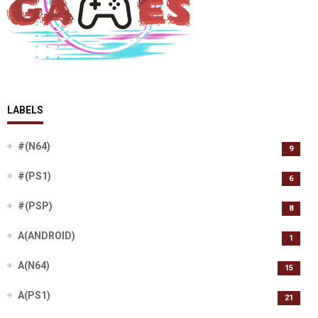
LABELS
#(N64)
9
#(PS1)
6
#(PSP)
8
A(ANDROID)
1
A(N64)
15
A(PS1)
21