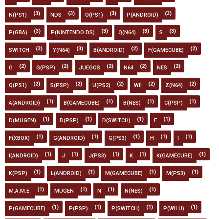
(3)
(3)
(3)
(3)
N(PS1)
NDS
O(PS1)
P(ANDROID)
(3)
(3)
(3)
(3)
P(GBA)
P(NINTENDO DS)
Q(N64)
S
(3)
(3)
(2)
(2)
SWITCH
Y(N64)
B(ANDROID)
F(GAMECUBE)
(2)
(2)
(2)
(2)
(2)
G
G(PSP)
JUEGOS
N64
NES
(2)
(2)
(2)
(2)
(2)
Q(PS1)
S(PSP)
U(PS2)
WII
Z(N64)
(1)
(1)
(1)
(1)
A(ANDROID)
B(GAMECUBE)
B(NES)
C(PSP)
(1)
(1)
(1)
(1)
D(MUGEN)
D(PSP)
D(SWITCH)
F
(1)
(1)
(1)
(1)
(1)
F(XBOX)
G(ANDROID)
G(PS3)
H
I
(1)
(1)
(1)
(1)
(1)
I(ANDROID)
J
J(PS3)
K
K(GAMECUBE)
(1)
(1)
(1)
(1)
K(PSP)
L(ANDROID)
M(GAMECUBE)
M(PS3)
(1)
(1)
(1)
(1)
M.A.M.E.
MUGEN
N
N(NES)
(1)
(1)
(1)
(1)
P(GAMECUBE)
P(PSP)
P(SWITCH)
P(WII U)