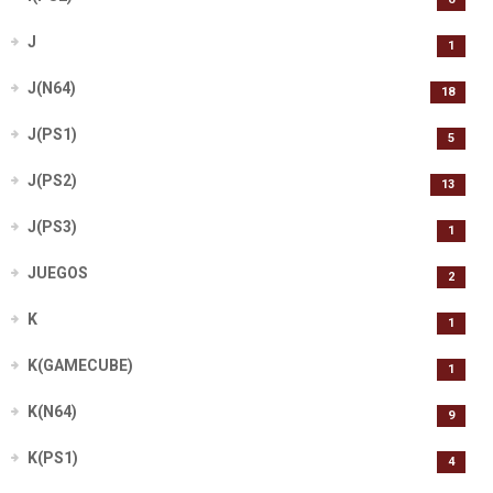
J
1
J(N64)
18
J(PS1)
5
J(PS2)
13
J(PS3)
1
JUEGOS
2
K
1
K(GAMECUBE)
1
K(N64)
9
K(PS1)
4