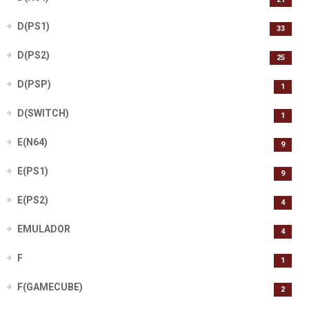
D(PS1)
33
D(PS2)
25
D(PSP)
1
D(SWITCH)
1
E(N64)
9
E(PS1)
9
E(PS2)
4
EMULADOR
4
F
1
F(GAMECUBE)
2