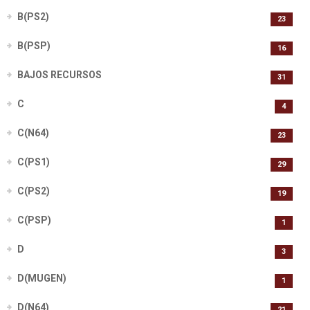
B(PS2)
23
B(PSP)
16
BAJOS RECURSOS
31
C
4
C(N64)
23
C(PS1)
29
C(PS2)
19
C(PSP)
1
D
3
D(MUGEN)
1
D(N64)
21