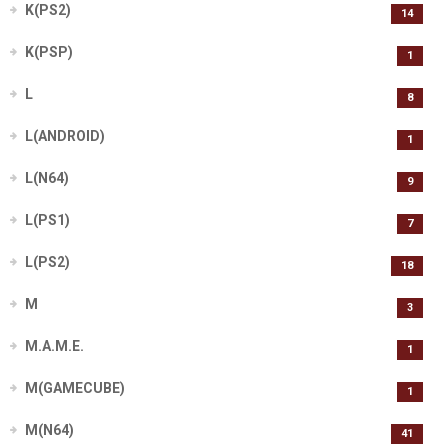
K(PS2)
14
K(PSP)
1
L
8
L(ANDROID)
1
L(N64)
9
L(PS1)
7
L(PS2)
18
M
3
M.A.M.E.
1
M(GAMECUBE)
1
M(N64)
41