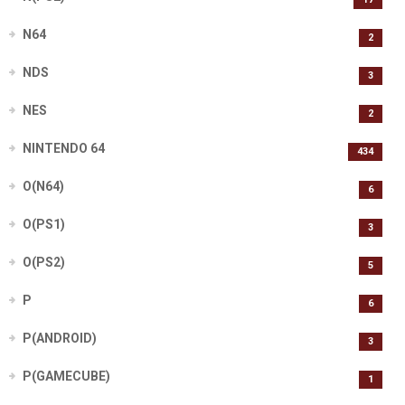
N64
2
NDS
3
NES
2
NINTENDO 64
434
O(N64)
6
O(PS1)
3
O(PS2)
5
P
6
P(ANDROID)
3
P(GAMECUBE)
1