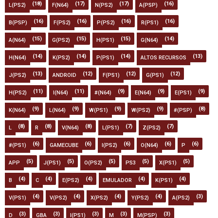
(18)
(17)
(17)
(16)
L(PS2)
F(N64)
N(PS2)
A(PSP)
(16)
(16)
(16)
(16)
B(PSP)
F(PS2)
P(PS2)
R(PS1)
(15)
(15)
(15)
(14)
A(N64)
G(PS2)
H(PS1)
G(N64)
(14)
(14)
(14)
(13)
H(N64)
K(PS2)
P(PS1)
ALTOS RECURSOS
(13)
(12)
(12)
(12)
J(PS2)
ANDROID
F(PS1)
G(PS1)
(11)
(11)
(9)
(9)
(9)
H(PS2)
I(N64)
#(N64)
E(N64)
E(PS1)
(9)
(9)
(9)
(9)
(8)
K(N64)
L(N64)
W(PS1)
W(PS2)
#(PSP)
(8)
(8)
(8)
(7)
(7)
L
R
V(N64)
L(PS1)
Z(PS2)
(6)
(6)
(6)
(6)
(6)
#(PS1)
GAMECUBE
I(PS2)
O(N64)
P
(5)
(5)
(5)
(5)
(5)
APP
J(PS1)
O(PS2)
PS3
X(PS1)
(4)
(4)
(4)
(4)
(4)
B
C
E(PS2)
EMULADOR
K(PS1)
(4)
(4)
(4)
(4)
(3)
V(PS1)
V(PS2)
X(PS2)
Y(PS2)
A(PS2)
(3)
(3)
(3)
(3)
(3)
D
GBA
I(PS1)
M
M(PSP)