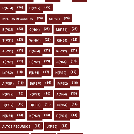
(26)
(25)
P(N64)
D(PS2)
(24)
(24)
MEDIOS RECURSOS
S(PS1)
(23)
(23)
(23)
B(PS2)
C(N64)
M(PS1)
(23)
(23)
(22)
T(PS1)
W(N64)
R(N64)
(21)
(21)
(21)
A(PS1)
D(N64)
R(PS2)
(21)
(19)
(18)
T(PS2)
C(PS2)
J(N64)
(18)
(17)
(17)
L(PS2)
F(N64)
N(PS2)
(16)
(16)
(16)
A(PSP)
B(PSP)
F(PS2)
(16)
(16)
(15)
P(PS2)
R(PS1)
A(N64)
(15)
(15)
(14)
G(PS2)
H(PS1)
G(N64)
(14)
(14)
(14)
H(N64)
K(PS2)
P(PS1)
(13)
(13)
ALTOS RECURSOS
J(PS2)