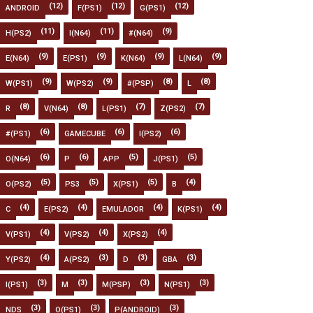
(12)
(12)
(12)
ANDROID
F(PS1)
G(PS1)
(11)
(11)
(9)
H(PS2)
I(N64)
#(N64)
(9)
(9)
(9)
(9)
E(N64)
E(PS1)
K(N64)
L(N64)
(9)
(9)
(8)
(8)
W(PS1)
W(PS2)
#(PSP)
L
(8)
(8)
(7)
(7)
R
V(N64)
L(PS1)
Z(PS2)
(6)
(6)
(6)
#(PS1)
GAMECUBE
I(PS2)
(6)
(6)
(5)
(5)
O(N64)
P
APP
J(PS1)
(5)
(5)
(5)
(4)
O(PS2)
PS3
X(PS1)
B
(4)
(4)
(4)
(4)
C
E(PS2)
EMULADOR
K(PS1)
(4)
(4)
(4)
V(PS1)
V(PS2)
X(PS2)
(4)
(3)
(3)
(3)
Y(PS2)
A(PS2)
D
GBA
(3)
(3)
(3)
(3)
I(PS1)
M
M(PSP)
N(PS1)
(3)
(3)
(3)
NDS
O(PS1)
P(ANDROID)