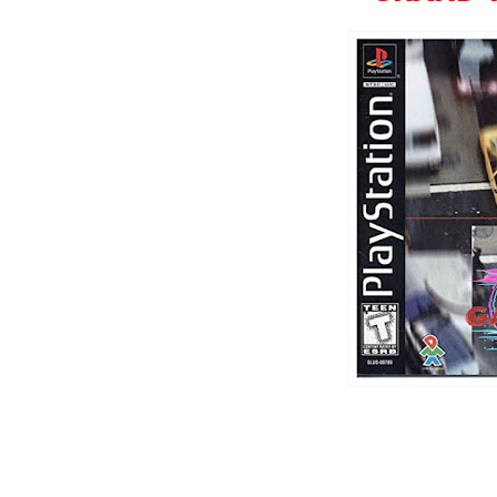
Wild Choppers
Wheel of Fortune
Zool - Majou Tsukai Densetsu