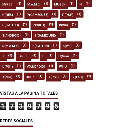
(1)
(1)
(1)
(1)
M(PS3)
M.A.M.E.
MUGEN
N
(1)
(1)
(1)
N(NES)
P(GAMECUBE)
P(PSP)
(1)
(1)
(1)
P(SWITCH)
P(WII U)
R(Wii)
(1)
(1)
S(ANDROID)
S(GAMECUBE)
(1)
(1)
(1)
S(M.A.M.E)
S(SWITCH)
S(WII)
(1)
(1)
(1)
(1)
T
T(PS3)
U
U(N64)
(1)
(1)
(1)
U(PS1)
V(ANDROID)
WII U
(1)
(1)
(1)
(1)
X(N64)
XBOX
Y(PS1)
Z(PS1)
VISTAS A LA PÁGINA TOTALES
1
7
3
9
7
9
5
REDES SOCIALES