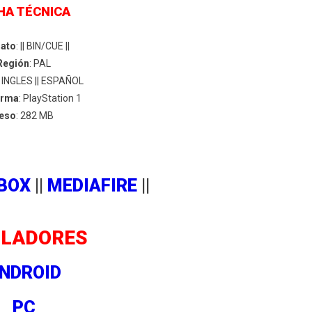
HA TÉCNICA
ato
: || BIN/CUE ||
Región
: PAL
: INGLES || ESPAÑOL
orma
: PlayStation 1
eso
: 282 MB
BOX
||
MEDIAFIRE
||
LADORES
NDROID
PC