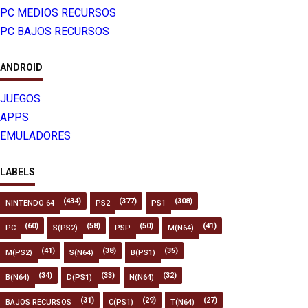
PC MEDIOS RECURSOS
PC BAJOS RECURSOS
ANDROID
JUEGOS
APPS
EMULADORES
LABELS
(434)
(377)
(308)
NINTENDO 64
PS2
PS1
(60)
(58)
(50)
(41)
PC
S(PS2)
PSP
M(N64)
(41)
(38)
(35)
M(PS2)
S(N64)
B(PS1)
(34)
(33)
(32)
B(N64)
D(PS1)
N(N64)
(31)
(29)
(27)
BAJOS RECURSOS
C(PS1)
T(N64)