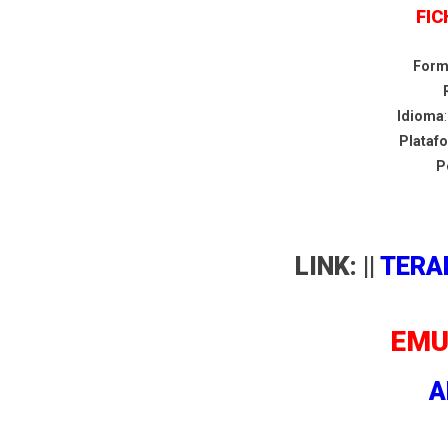
FIC
Form
Idioma
Plataf
P
LINK: ||
TERA
EMU
A