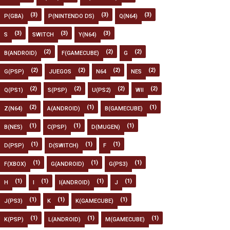
(3)
(3)
(3)
P(GBA)
P(NINTENDO DS)
Q(N64)
(3)
(3)
(3)
S
SWITCH
Y(N64)
(2)
(2)
(2)
B(ANDROID)
F(GAMECUBE)
G
(2)
(2)
(2)
(2)
G(PSP)
JUEGOS
N64
NES
(2)
(2)
(2)
(2)
Q(PS1)
S(PSP)
U(PS2)
WII
(2)
(1)
(1)
Z(N64)
A(ANDROID)
B(GAMECUBE)
(1)
(1)
(1)
B(NES)
C(PSP)
D(MUGEN)
(1)
(1)
(1)
D(PSP)
D(SWITCH)
F
(1)
(1)
(1)
F(XBOX)
G(ANDROID)
G(PS3)
(1)
(1)
(1)
(1)
H
I
I(ANDROID)
J
(1)
(1)
(1)
J(PS3)
K
K(GAMECUBE)
(1)
(1)
(1)
K(PSP)
L(ANDROID)
M(GAMECUBE)