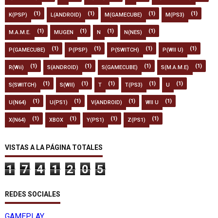
(1)
(1)
(1)
(1)
K(PSP)
L(ANDROID)
M(GAMECUBE)
M(PS3)
(1)
(1)
(1)
(1)
M.A.M.E.
MUGEN
N
N(NES)
(1)
(1)
(1)
(1)
P(GAMECUBE)
P(PSP)
P(SWITCH)
P(WII U)
(1)
(1)
(1)
(1)
R(Wii)
S(ANDROID)
S(GAMECUBE)
S(M.A.M.E)
(1)
(1)
(1)
(1)
(1)
S(SWITCH)
S(WII)
T
T(PS3)
U
(1)
(1)
(1)
(1)
U(N64)
U(PS1)
V(ANDROID)
WII U
(1)
(1)
(1)
(1)
X(N64)
XBOX
Y(PS1)
Z(PS1)
VISTAS A LA PÁGINA TOTALES
1
7
4
1
2
0
5
REDES SOCIALES
GAMEPLAY