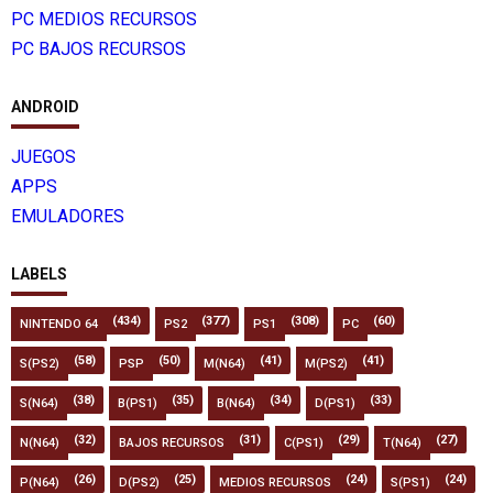
PC MEDIOS RECURSOS
PC BAJOS RECURSOS
ANDROID
JUEGOS
APPS
EMULADORES
LABELS
(434)
(377)
(308)
(60)
NINTENDO 64
PS2
PS1
PC
(58)
(50)
(41)
(41)
S(PS2)
PSP
M(N64)
M(PS2)
(38)
(35)
(34)
(33)
S(N64)
B(PS1)
B(N64)
D(PS1)
(32)
(31)
(29)
(27)
N(N64)
BAJOS RECURSOS
C(PS1)
T(N64)
(26)
(25)
(24)
(24)
P(N64)
D(PS2)
MEDIOS RECURSOS
S(PS1)