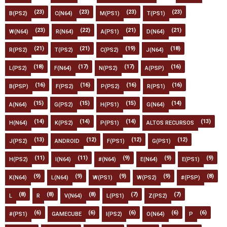
(23)
(23)
(23)
(23)
B(PS2)
C(N64)
M(PS1)
T(PS1)
(23)
(22)
(21)
(21)
W(N64)
R(N64)
A(PS1)
D(N64)
(21)
(21)
(19)
(18)
R(PS2)
T(PS2)
C(PS2)
J(N64)
(18)
(17)
(17)
(16)
L(PS2)
F(N64)
N(PS2)
A(PSP)
(16)
(16)
(16)
(16)
B(PSP)
F(PS2)
P(PS2)
R(PS1)
(15)
(15)
(15)
(14)
A(N64)
G(PS2)
H(PS1)
G(N64)
(14)
(14)
(14)
(13)
H(N64)
K(PS2)
P(PS1)
ALTOS RECURSOS
(13)
(12)
(12)
(12)
J(PS2)
ANDROID
F(PS1)
G(PS1)
(11)
(11)
(9)
(9)
(9)
H(PS2)
I(N64)
#(N64)
E(N64)
E(PS1)
(9)
(9)
(9)
(9)
(8)
K(N64)
L(N64)
W(PS1)
W(PS2)
#(PSP)
(8)
(8)
(8)
(7)
(7)
L
R
V(N64)
L(PS1)
Z(PS2)
(6)
(6)
(6)
(6)
(6)
#(PS1)
GAMECUBE
I(PS2)
O(N64)
P