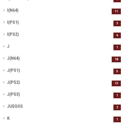
I(N64)
11
I(PS1)
3
I(PS2)
6
J
1
J(N64)
18
J(PS1)
5
J(PS2)
13
J(PS3)
1
JUEGOS
2
K
1