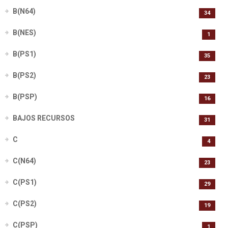
B(N64)
34
B(NES)
1
B(PS1)
35
B(PS2)
23
B(PSP)
16
BAJOS RECURSOS
31
C
4
C(N64)
23
C(PS1)
29
C(PS2)
19
C(PSP)
1