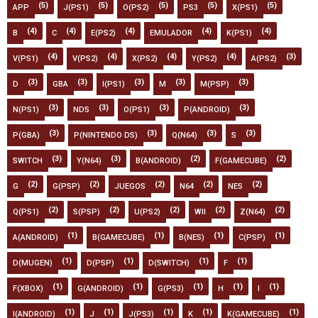
(5)
(5)
(5)
(5)
(5)
APP
J(PS1)
O(PS2)
PS3
X(PS1)
(4)
(4)
(4)
(4)
(4)
B
C
E(PS2)
EMULADOR
K(PS1)
(4)
(4)
(4)
(4)
(3)
V(PS1)
V(PS2)
X(PS2)
Y(PS2)
A(PS2)
(3)
(3)
(3)
(3)
(3)
D
GBA
I(PS1)
M
M(PSP)
(3)
(3)
(3)
(3)
N(PS1)
NDS
O(PS1)
P(ANDROID)
(3)
(3)
(3)
(3)
P(GBA)
P(NINTENDO DS)
Q(N64)
S
(3)
(3)
(2)
(2)
SWITCH
Y(N64)
B(ANDROID)
F(GAMECUBE)
(2)
(2)
(2)
(2)
(2)
G
G(PSP)
JUEGOS
N64
NES
(2)
(2)
(2)
(2)
(2)
Q(PS1)
S(PSP)
U(PS2)
WII
Z(N64)
(1)
(1)
(1)
(1)
A(ANDROID)
B(GAMECUBE)
B(NES)
C(PSP)
(1)
(1)
(1)
(1)
D(MUGEN)
D(PSP)
D(SWITCH)
F
(1)
(1)
(1)
(1)
(1)
F(XBOX)
G(ANDROID)
G(PS3)
H
I
(1)
(1)
(1)
(1)
(1)
I(ANDROID)
J
J(PS3)
K
K(GAMECUBE)