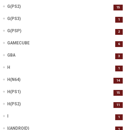
G(PS2)
15
G(PS3)
1
G(PSP)
2
GAMECUBE
6
GBA
3
H
1
H(N64)
14
H(PS1)
15
H(PS2)
11
I
1
I(ANDROID)
1