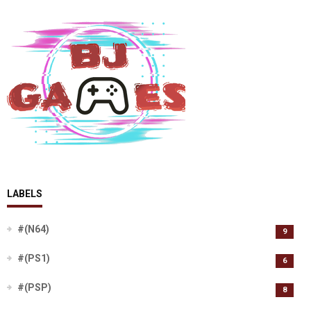
LABELS
#(N64)
9
#(PS1)
6
#(PSP)
8