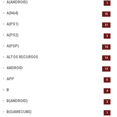
A(ANDROID)
1
A(N64)
15
A(PS1)
21
A(PS2)
3
A(PSP)
16
ALTOS RECURSOS
13
ANDROID
12
APP
5
B
4
B(ANDROID)
2
B(GAMECUBE)
1