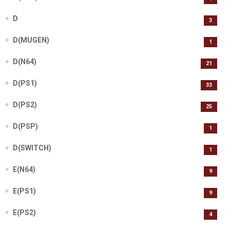
D
3
D(MUGEN)
1
D(N64)
21
D(PS1)
33
D(PS2)
25
D(PSP)
1
D(SWITCH)
1
E(N64)
9
E(PS1)
9
E(PS2)
4