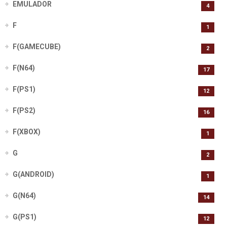
EMULADOR
4
F
1
F(GAMECUBE)
2
F(N64)
17
F(PS1)
12
F(PS2)
16
F(XBOX)
1
G
2
G(ANDROID)
1
G(N64)
14
G(PS1)
12