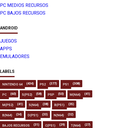
PC MEDIOS RECURSOS
PC BAJOS RECURSOS
ANDROID
JUEGOS
APPS
EMULADORES
LABELS
(434)
(377)
(308)
NINTENDO 64
PS2
PS1
(60)
(58)
(50)
(41)
PC
S(PS2)
PSP
M(N64)
(41)
(38)
(35)
M(PS2)
S(N64)
B(PS1)
(34)
(33)
(32)
B(N64)
D(PS1)
N(N64)
(31)
(29)
(27)
BAJOS RECURSOS
C(PS1)
T(N64)