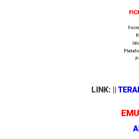
FIC
Form
R
Id
Plataf
P
LINK: ||
TERA
EMU
A