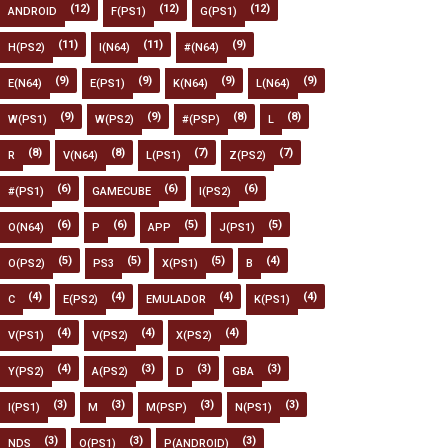
(12)
(12)
(12)
ANDROID
F(PS1)
G(PS1)
(11)
(11)
(9)
H(PS2)
I(N64)
#(N64)
(9)
(9)
(9)
(9)
E(N64)
E(PS1)
K(N64)
L(N64)
(9)
(9)
(8)
(8)
W(PS1)
W(PS2)
#(PSP)
L
(8)
(8)
(7)
(7)
R
V(N64)
L(PS1)
Z(PS2)
(6)
(6)
(6)
#(PS1)
GAMECUBE
I(PS2)
(6)
(6)
(5)
(5)
O(N64)
P
APP
J(PS1)
(5)
(5)
(5)
(4)
O(PS2)
PS3
X(PS1)
B
(4)
(4)
(4)
(4)
C
E(PS2)
EMULADOR
K(PS1)
(4)
(4)
(4)
V(PS1)
V(PS2)
X(PS2)
(4)
(3)
(3)
(3)
Y(PS2)
A(PS2)
D
GBA
(3)
(3)
(3)
(3)
I(PS1)
M
M(PSP)
N(PS1)
(3)
(3)
(3)
NDS
O(PS1)
P(ANDROID)