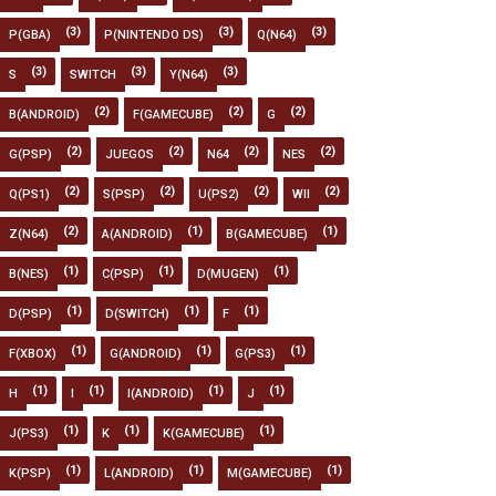
(3)
(3)
(3)
P(GBA)
P(NINTENDO DS)
Q(N64)
(3)
(3)
(3)
S
SWITCH
Y(N64)
(2)
(2)
(2)
B(ANDROID)
F(GAMECUBE)
G
(2)
(2)
(2)
(2)
G(PSP)
JUEGOS
N64
NES
(2)
(2)
(2)
(2)
Q(PS1)
S(PSP)
U(PS2)
WII
(2)
(1)
(1)
Z(N64)
A(ANDROID)
B(GAMECUBE)
(1)
(1)
(1)
B(NES)
C(PSP)
D(MUGEN)
(1)
(1)
(1)
D(PSP)
D(SWITCH)
F
(1)
(1)
(1)
F(XBOX)
G(ANDROID)
G(PS3)
(1)
(1)
(1)
(1)
H
I
I(ANDROID)
J
(1)
(1)
(1)
J(PS3)
K
K(GAMECUBE)
(1)
(1)
(1)
K(PSP)
L(ANDROID)
M(GAMECUBE)