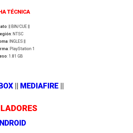
HA TÉCNICA
ato
: || BIN/CUE ||
egión
: NTSC
ioma
: INGLES ||
orma
: PlayStation 1
eso
: 1.81 GB
BOX
||
MEDIAFIRE
||
LADORES
NDROID