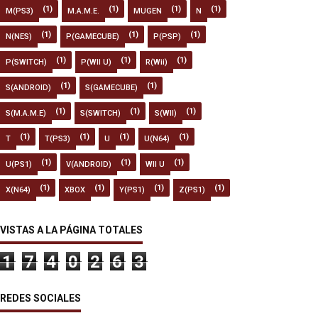
(1)
(1)
(1)
(1)
M(PS3)
M.A.M.E.
MUGEN
N
(1)
(1)
(1)
N(NES)
P(GAMECUBE)
P(PSP)
(1)
(1)
(1)
P(SWITCH)
P(WII U)
R(Wii)
(1)
(1)
S(ANDROID)
S(GAMECUBE)
(1)
(1)
(1)
S(M.A.M.E)
S(SWITCH)
S(WII)
(1)
(1)
(1)
(1)
T
T(PS3)
U
U(N64)
(1)
(1)
(1)
U(PS1)
V(ANDROID)
WII U
(1)
(1)
(1)
(1)
X(N64)
XBOX
Y(PS1)
Z(PS1)
VISTAS A LA PÁGINA TOTALES
1
7
4
0
2
6
3
REDES SOCIALES