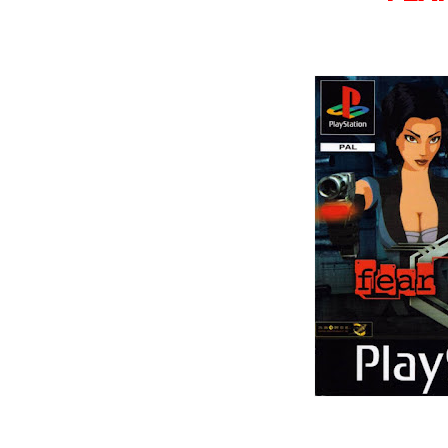
Wild Choppers
Wheel of Fortune
Zool - Majou Tsukai Densetsu