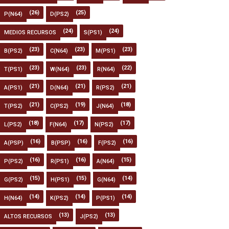
(26)
(25)
P(N64)
D(PS2)
(24)
(24)
MEDIOS RECURSOS
S(PS1)
(23)
(23)
(23)
B(PS2)
C(N64)
M(PS1)
(23)
(23)
(22)
T(PS1)
W(N64)
R(N64)
(21)
(21)
(21)
A(PS1)
D(N64)
R(PS2)
(21)
(19)
(18)
T(PS2)
C(PS2)
J(N64)
(18)
(17)
(17)
L(PS2)
F(N64)
N(PS2)
(16)
(16)
(16)
A(PSP)
B(PSP)
F(PS2)
(16)
(16)
(15)
P(PS2)
R(PS1)
A(N64)
(15)
(15)
(14)
G(PS2)
H(PS1)
G(N64)
(14)
(14)
(14)
H(N64)
K(PS2)
P(PS1)
(13)
(13)
ALTOS RECURSOS
J(PS2)