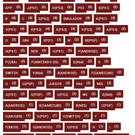
(5)
(5)
(5)
(5)
(5)
APP
J(PS1)
O(PS2)
PS3
X(PS1)
(4)
(4)
(4)
(4)
(4)
B
C
E(PS2)
EMULADOR
K(PS1)
(4)
(4)
(4)
(4)
(3)
V(PS1)
V(PS2)
X(PS2)
Y(PS2)
A(PS2)
(3)
(3)
(3)
(3)
(3)
D
GBA
I(PS1)
M
M(PSP)
(3)
(3)
(3)
(3)
N(PS1)
NDS
O(PS1)
P(ANDROID)
(3)
(3)
(3)
(3)
P(GBA)
P(NINTENDO DS)
Q(N64)
S
(3)
(3)
(2)
(2)
SWITCH
Y(N64)
B(ANDROID)
F(GAMECUBE)
(2)
(2)
(2)
(2)
(2)
G
G(PSP)
JUEGOS
N64
NES
(2)
(2)
(2)
(2)
(2)
Q(PS1)
S(PSP)
U(PS2)
WII
Z(N64)
(1)
(1)
(1)
(1)
A(ANDROID)
B(GAMECUBE)
B(NES)
C(PSP)
(1)
(1)
(1)
(1)
D(MUGEN)
D(PSP)
D(SWITCH)
F
(1)
(1)
(1)
(1)
(1)
F(XBOX)
G(ANDROID)
G(PS3)
H
I