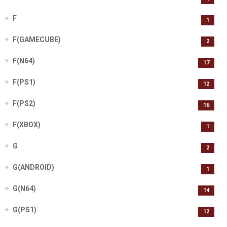
F
1
F(GAMECUBE)
2
F(N64)
17
F(PS1)
12
F(PS2)
16
F(XBOX)
1
G
2
G(ANDROID)
1
G(N64)
14
G(PS1)
12