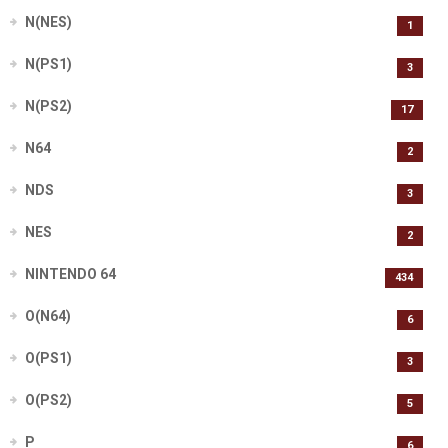
N(NES)
1
N(PS1)
3
N(PS2)
17
N64
2
NDS
3
NES
2
NINTENDO 64
434
O(N64)
6
O(PS1)
3
O(PS2)
5
P
6