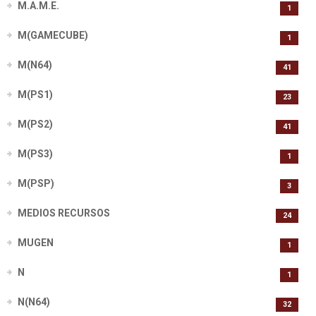
M.A.M.E.
1
M(GAMECUBE)
1
M(N64)
41
M(PS1)
23
M(PS2)
41
M(PS3)
1
M(PSP)
3
MEDIOS RECURSOS
24
MUGEN
1
N
1
N(N64)
32