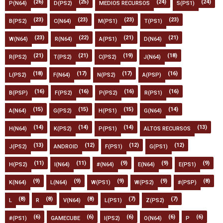
(26)
(25)
(24)
(24)
P(N64)
D(PS2)
MEDIOS RECURSOS
S(PS1)
(23)
(23)
(23)
(23)
B(PS2)
C(N64)
M(PS1)
T(PS1)
(23)
(22)
(21)
(21)
W(N64)
R(N64)
A(PS1)
D(N64)
(21)
(21)
(19)
(18)
R(PS2)
T(PS2)
C(PS2)
J(N64)
(18)
(17)
(17)
(16)
L(PS2)
F(N64)
N(PS2)
A(PSP)
(16)
(16)
(16)
(16)
B(PSP)
F(PS2)
P(PS2)
R(PS1)
(15)
(15)
(15)
(14)
A(N64)
G(PS2)
H(PS1)
G(N64)
(14)
(14)
(14)
(13)
H(N64)
K(PS2)
P(PS1)
ALTOS RECURSOS
(13)
(12)
(12)
(12)
J(PS2)
ANDROID
F(PS1)
G(PS1)
(11)
(11)
(9)
(9)
(9)
H(PS2)
I(N64)
#(N64)
E(N64)
E(PS1)
(9)
(9)
(9)
(9)
(8)
K(N64)
L(N64)
W(PS1)
W(PS2)
#(PSP)
(8)
(8)
(8)
(7)
(7)
L
R
V(N64)
L(PS1)
Z(PS2)
(6)
(6)
(6)
(6)
(6)
#(PS1)
GAMECUBE
I(PS2)
O(N64)
P