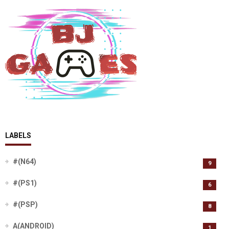
LABELS
#(N64)
9
#(PS1)
6
#(PSP)
8
A(ANDROID)
1