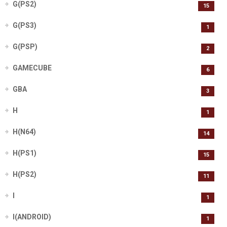
G(PS2)
15
G(PS3)
1
G(PSP)
2
GAMECUBE
6
GBA
3
H
1
H(N64)
14
H(PS1)
15
H(PS2)
11
I
1
I(ANDROID)
1