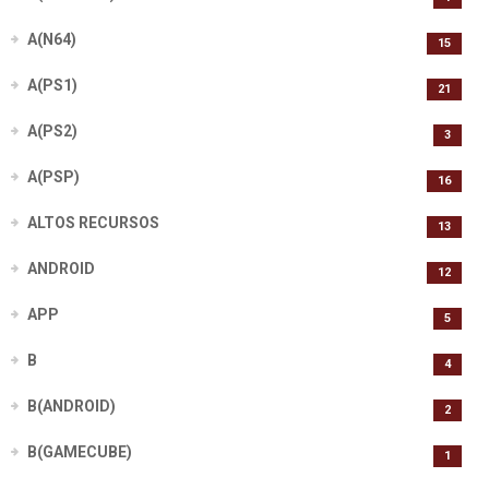
A(N64)
15
A(PS1)
21
A(PS2)
3
A(PSP)
16
ALTOS RECURSOS
13
ANDROID
12
APP
5
B
4
B(ANDROID)
2
B(GAMECUBE)
1