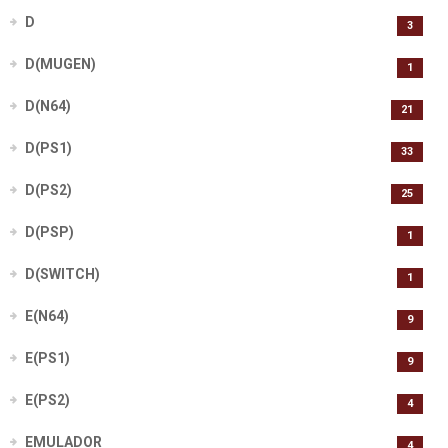
D
3
D(MUGEN)
1
D(N64)
21
D(PS1)
33
D(PS2)
25
D(PSP)
1
D(SWITCH)
1
E(N64)
9
E(PS1)
9
E(PS2)
4
EMULADOR
4