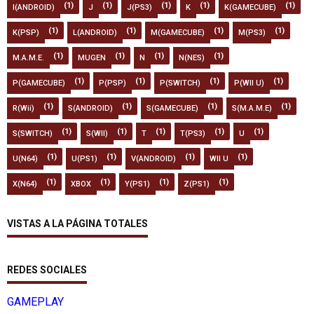
(1)
(1)
(1)
(1)
(1)
I(ANDROID)
J
J(PS3)
K
K(GAMECUBE)
(1)
(1)
(1)
(1)
K(PSP)
L(ANDROID)
M(GAMECUBE)
M(PS3)
(1)
(1)
(1)
(1)
M.A.M.E.
MUGEN
N
N(NES)
(1)
(1)
(1)
(1)
P(GAMECUBE)
P(PSP)
P(SWITCH)
P(WII U)
(1)
(1)
(1)
(1)
R(Wii)
S(ANDROID)
S(GAMECUBE)
S(M.A.M.E)
(1)
(1)
(1)
(1)
(1)
S(SWITCH)
S(WII)
T
T(PS3)
U
(1)
(1)
(1)
(1)
U(N64)
U(PS1)
V(ANDROID)
WII U
(1)
(1)
(1)
(1)
X(N64)
XBOX
Y(PS1)
Z(PS1)
VISTAS A LA PÁGINA TOTALES
REDES SOCIALES
GAMEPLAY