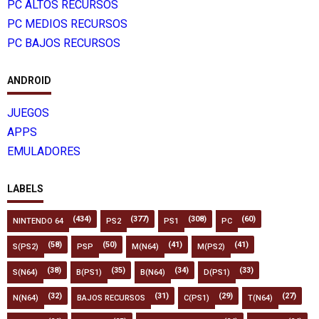
PC ALTOS RECURSOS
PC MEDIOS RECURSOS
PC BAJOS RECURSOS
ANDROID
JUEGOS
APPS
EMULADORES
LABELS
(434)
(377)
(308)
(60)
NINTENDO 64
PS2
PS1
PC
(58)
(50)
(41)
(41)
S(PS2)
PSP
M(N64)
M(PS2)
(38)
(35)
(34)
(33)
S(N64)
B(PS1)
B(N64)
D(PS1)
(32)
(31)
(29)
(27)
N(N64)
BAJOS RECURSOS
C(PS1)
T(N64)