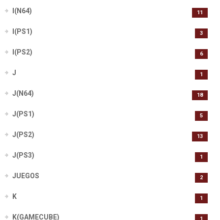
I(N64)
11
I(PS1)
3
I(PS2)
6
J
1
J(N64)
18
J(PS1)
5
J(PS2)
13
J(PS3)
1
JUEGOS
2
K
1
K(GAMECUBE)
1