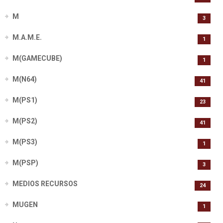
M
3
M.A.M.E.
1
M(GAMECUBE)
1
M(N64)
41
M(PS1)
23
M(PS2)
41
M(PS3)
1
M(PSP)
3
MEDIOS RECURSOS
24
MUGEN
1