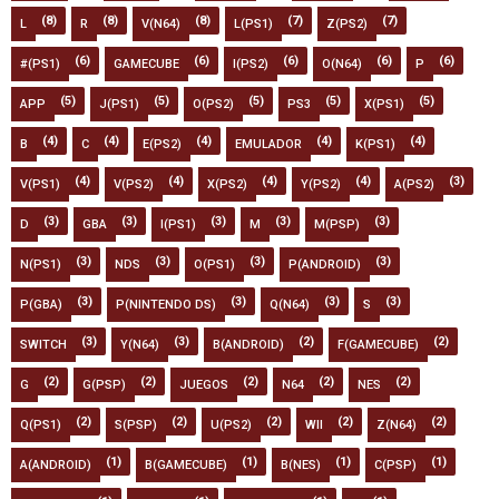
(8)
(8)
(8)
(7)
(7)
L
R
V(N64)
L(PS1)
Z(PS2)
(6)
(6)
(6)
(6)
(6)
#(PS1)
GAMECUBE
I(PS2)
O(N64)
P
(5)
(5)
(5)
(5)
(5)
APP
J(PS1)
O(PS2)
PS3
X(PS1)
(4)
(4)
(4)
(4)
(4)
B
C
E(PS2)
EMULADOR
K(PS1)
(4)
(4)
(4)
(4)
(3)
V(PS1)
V(PS2)
X(PS2)
Y(PS2)
A(PS2)
(3)
(3)
(3)
(3)
(3)
D
GBA
I(PS1)
M
M(PSP)
(3)
(3)
(3)
(3)
N(PS1)
NDS
O(PS1)
P(ANDROID)
(3)
(3)
(3)
(3)
P(GBA)
P(NINTENDO DS)
Q(N64)
S
(3)
(3)
(2)
(2)
SWITCH
Y(N64)
B(ANDROID)
F(GAMECUBE)
(2)
(2)
(2)
(2)
(2)
G
G(PSP)
JUEGOS
N64
NES
(2)
(2)
(2)
(2)
(2)
Q(PS1)
S(PSP)
U(PS2)
WII
Z(N64)
(1)
(1)
(1)
(1)
A(ANDROID)
B(GAMECUBE)
B(NES)
C(PSP)