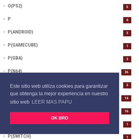
O(PS2)
5
P
6
P(ANDROID)
3
P(GAMECUBE)
1
P(GBA)
3
P(N64)
26
P(NINTENDO DS)
3
Este sitio web utiliza cookies para garantizar
que obtenga la mejor experiencia en nuestro
P(PS1)
14
sitio web
LEER MAS PAPU
P(PS2)
16
OK BRO
P(PSP)
1
P(SWITCH)
1