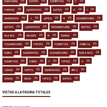
(1)
(1)
(1)
(1)
D(MUGEN)
D(PSP)
D(SWITCH)
F
(1)
(1)
(1)
(1)
(1)
F(XBOX)
G(ANDROID)
G(PS3)
H
I
(1)
(1)
(1)
(1)
(1)
I(ANDROID)
J
J(PS3)
K
K(GAMECUBE)
(1)
(1)
(1)
(1)
K(PSP)
L(ANDROID)
M(GAMECUBE)
M(PS3)
(1)
(1)
(1)
(1)
M.A.M.E.
MUGEN
N
N(NES)
(1)
(1)
(1)
(1)
P(GAMECUBE)
P(PSP)
P(SWITCH)
P(WII U)
(1)
(1)
(1)
(1)
R(Wii)
S(ANDROID)
S(GAMECUBE)
S(M.A.M.E)
(1)
(1)
(1)
(1)
(1)
S(SWITCH)
S(WII)
T
T(PS3)
U
(1)
(1)
(1)
(1)
U(N64)
U(PS1)
V(ANDROID)
WII U
(1)
(1)
(1)
(1)
X(N64)
XBOX
Y(PS1)
Z(PS1)
VISTAS A LA PÁGINA TOTALES