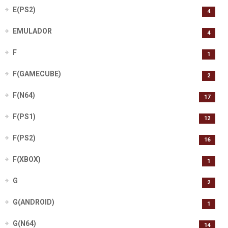
E(PS2)
4
EMULADOR
4
F
1
F(GAMECUBE)
2
F(N64)
17
F(PS1)
12
F(PS2)
16
F(XBOX)
1
G
2
G(ANDROID)
1
G(N64)
14