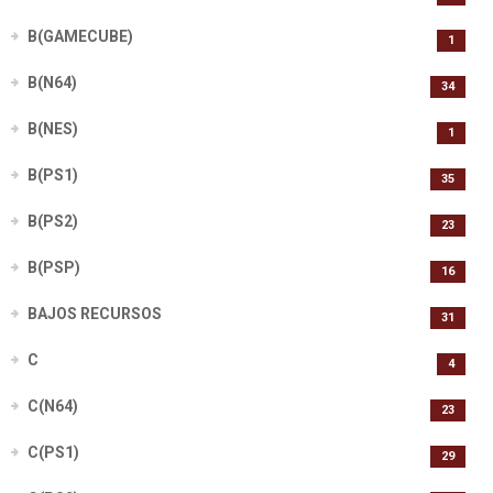
B(GAMECUBE)
1
B(N64)
34
B(NES)
1
B(PS1)
35
B(PS2)
23
B(PSP)
16
BAJOS RECURSOS
31
C
4
C(N64)
23
C(PS1)
29