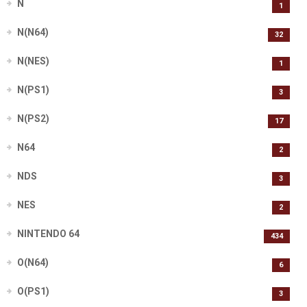
N
1
N(N64)
32
N(NES)
1
N(PS1)
3
N(PS2)
17
N64
2
NDS
3
NES
2
NINTENDO 64
434
O(N64)
6
O(PS1)
3