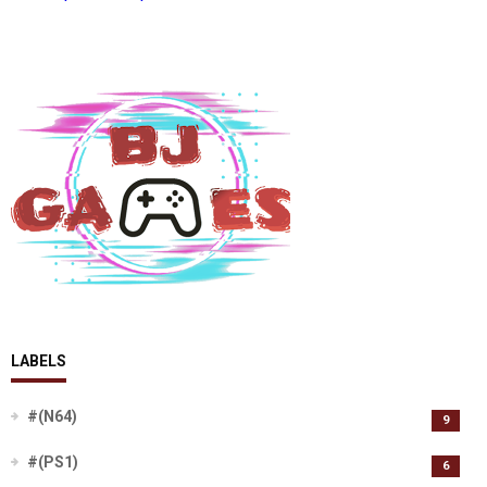
LABELS
#(N64)
9
#(PS1)
6