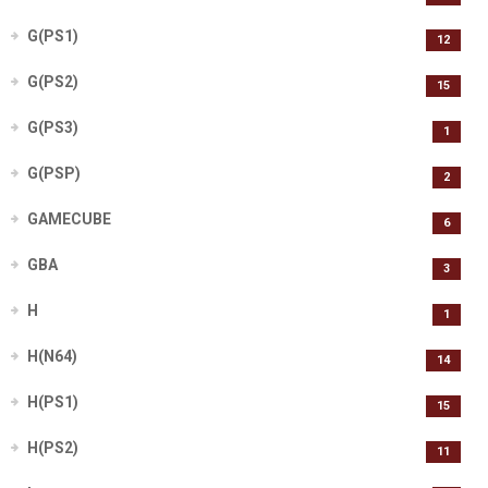
G(PS1)
12
G(PS2)
15
G(PS3)
1
G(PSP)
2
GAMECUBE
6
GBA
3
H
1
H(N64)
14
H(PS1)
15
H(PS2)
11