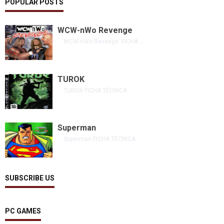
POPULAR POSTS
WCW-nWo Revenge
WCW-nWo Revenge FICHA ...
TUROK
TUROK FICHA TÉCNICA ...
Superman
Superman FICHA TÉCNICA ...
SUBSCRIBE US
PC GAMES