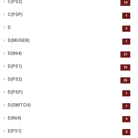
C(PS2)
19
C(PSP)
1
D
3
D(MUGEN)
1
D(N64)
21
D(PS1)
33
D(PS2)
25
D(PSP)
1
D(SWITCH)
1
E(N64)
9
E(PS1)
9