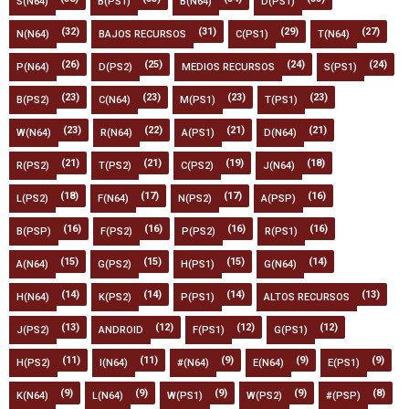
S(N64)
B(PS1)
B(N64)
D(PS1)
(32)
(31)
(29)
(27)
N(N64)
BAJOS RECURSOS
C(PS1)
T(N64)
(26)
(25)
(24)
(24)
P(N64)
D(PS2)
MEDIOS RECURSOS
S(PS1)
(23)
(23)
(23)
(23)
B(PS2)
C(N64)
M(PS1)
T(PS1)
(23)
(22)
(21)
(21)
W(N64)
R(N64)
A(PS1)
D(N64)
(21)
(21)
(19)
(18)
R(PS2)
T(PS2)
C(PS2)
J(N64)
(18)
(17)
(17)
(16)
L(PS2)
F(N64)
N(PS2)
A(PSP)
(16)
(16)
(16)
(16)
B(PSP)
F(PS2)
P(PS2)
R(PS1)
(15)
(15)
(15)
(14)
A(N64)
G(PS2)
H(PS1)
G(N64)
(14)
(14)
(14)
(13)
H(N64)
K(PS2)
P(PS1)
ALTOS RECURSOS
(13)
(12)
(12)
(12)
J(PS2)
ANDROID
F(PS1)
G(PS1)
(11)
(11)
(9)
(9)
(9)
H(PS2)
I(N64)
#(N64)
E(N64)
E(PS1)
(9)
(9)
(9)
(9)
(8)
K(N64)
L(N64)
W(PS1)
W(PS2)
#(PSP)