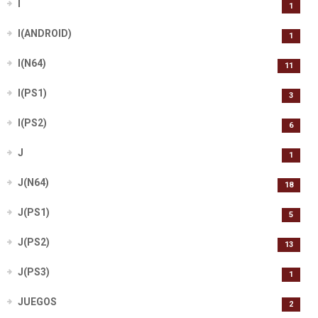
I
1
I(ANDROID)
1
I(N64)
11
I(PS1)
3
I(PS2)
6
J
1
J(N64)
18
J(PS1)
5
J(PS2)
13
J(PS3)
1
JUEGOS
2