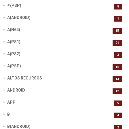
#(PSP)
8
A(ANDROID)
1
A(N64)
15
A(PS1)
21
A(PS2)
3
A(PSP)
16
ALTOS RECURSOS
13
ANDROID
12
APP
5
B
4
B(ANDROID)
2