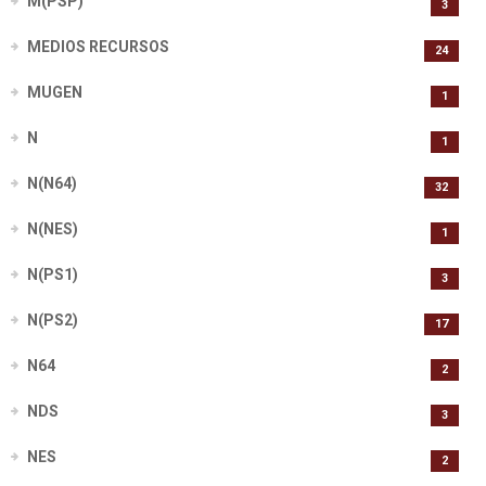
M(PSP)
3
MEDIOS RECURSOS
24
MUGEN
1
N
1
N(N64)
32
N(NES)
1
N(PS1)
3
N(PS2)
17
N64
2
NDS
3
NES
2