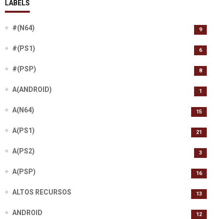
LABELS
#(N64)
9
#(PS1)
6
#(PSP)
8
A(ANDROID)
1
A(N64)
15
A(PS1)
21
A(PS2)
3
A(PSP)
16
ALTOS RECURSOS
13
ANDROID
12