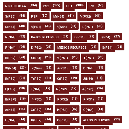
(434)
(377)
(308)
(60)
NINTENDO 64
PS2
PS1
PC
(58)
(50)
(41)
(41)
S(PS2)
PSP
M(N64)
M(PS2)
(38)
(35)
(34)
(33)
S(N64)
B(PS1)
B(N64)
D(PS1)
(32)
(31)
(29)
(27)
N(N64)
BAJOS RECURSOS
C(PS1)
T(N64)
(26)
(25)
(24)
(24)
P(N64)
D(PS2)
MEDIOS RECURSOS
S(PS1)
(23)
(23)
(23)
(23)
B(PS2)
C(N64)
M(PS1)
T(PS1)
(23)
(22)
(21)
(21)
W(N64)
R(N64)
A(PS1)
D(N64)
(21)
(21)
(19)
(18)
R(PS2)
T(PS2)
C(PS2)
J(N64)
(18)
(17)
(17)
(16)
L(PS2)
F(N64)
N(PS2)
A(PSP)
(16)
(16)
(16)
(16)
B(PSP)
F(PS2)
P(PS2)
R(PS1)
(15)
(15)
(15)
(14)
A(N64)
G(PS2)
H(PS1)
G(N64)
(14)
(14)
(14)
(13)
H(N64)
K(PS2)
P(PS1)
ALTOS RECURSOS