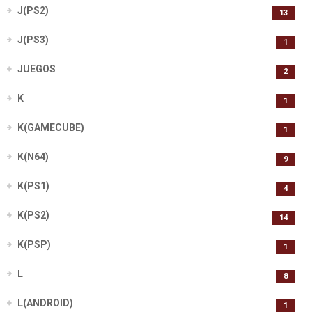
J(PS2)
13
J(PS3)
1
JUEGOS
2
K
1
K(GAMECUBE)
1
K(N64)
9
K(PS1)
4
K(PS2)
14
K(PSP)
1
L
8
L(ANDROID)
1