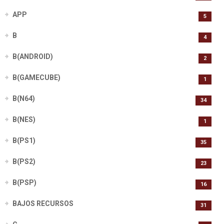
APP
5
B
4
B(ANDROID)
2
B(GAMECUBE)
1
B(N64)
34
B(NES)
1
B(PS1)
35
B(PS2)
23
B(PSP)
16
BAJOS RECURSOS
31