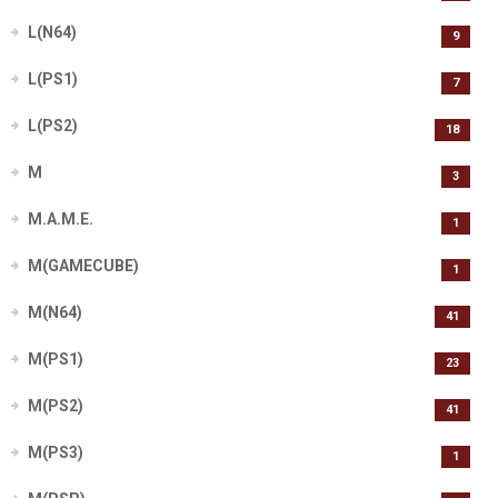
L(N64)
9
L(PS1)
7
L(PS2)
18
M
3
M.A.M.E.
1
M(GAMECUBE)
1
M(N64)
41
M(PS1)
23
M(PS2)
41
M(PS3)
1