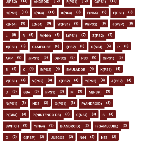
(13)
(12)
(12)
(12)
J(PS2)
ANDROID
F(PS1)
G(PS1)
(11)
(11)
(9)
(9)
(9)
H(PS2)
I(N64)
#(N64)
E(N64)
E(PS1)
(9)
(9)
(9)
(9)
(8)
K(N64)
L(N64)
W(PS1)
W(PS2)
#(PSP)
(8)
(8)
(8)
(7)
(7)
L
R
V(N64)
L(PS1)
Z(PS2)
(6)
(6)
(6)
(6)
(6)
#(PS1)
GAMECUBE
I(PS2)
O(N64)
P
(5)
(5)
(5)
(5)
(5)
APP
J(PS1)
O(PS2)
PS3
X(PS1)
(4)
(4)
(4)
(4)
(4)
B
C
E(PS2)
EMULADOR
K(PS1)
(4)
(4)
(4)
(4)
(3)
V(PS1)
V(PS2)
X(PS2)
Y(PS2)
A(PS2)
(3)
(3)
(3)
(3)
(3)
D
GBA
I(PS1)
M
M(PSP)
(3)
(3)
(3)
(3)
N(PS1)
NDS
O(PS1)
P(ANDROID)
(3)
(3)
(3)
(3)
P(GBA)
P(NINTENDO DS)
Q(N64)
S
(3)
(3)
(2)
(2)
SWITCH
Y(N64)
B(ANDROID)
F(GAMECUBE)
(2)
(2)
(2)
(2)
(2)
G
G(PSP)
JUEGOS
N64
NES