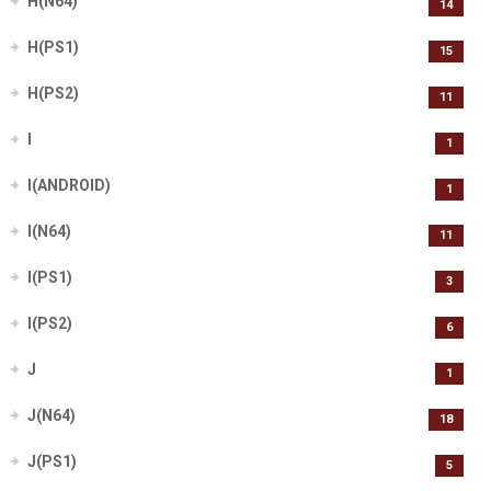
H(N64)
14
H(PS1)
15
H(PS2)
11
I
1
I(ANDROID)
1
I(N64)
11
I(PS1)
3
I(PS2)
6
J
1
J(N64)
18
J(PS1)
5