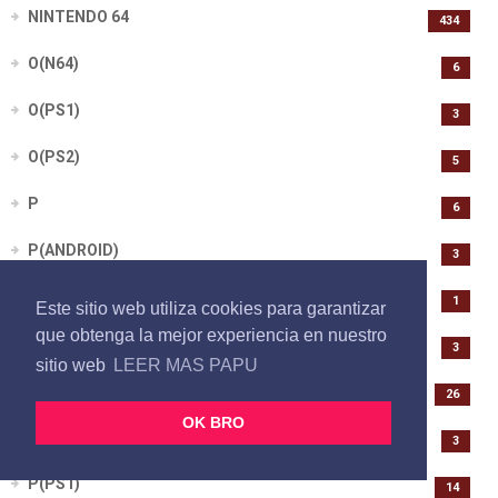
NINTENDO 64
434
O(N64)
6
O(PS1)
3
O(PS2)
5
P
6
P(ANDROID)
3
P(GAMECUBE)
1
Este sitio web utiliza cookies para garantizar
que obtenga la mejor experiencia en nuestro
P(GBA)
3
sitio web
LEER MAS PAPU
P(N64)
26
OK BRO
P(NINTENDO DS)
3
P(PS1)
14