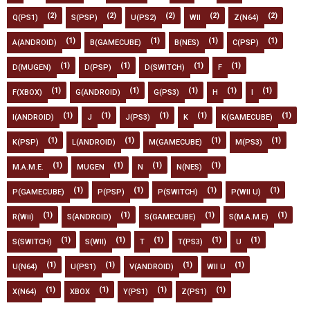
(2)
(2)
(2)
(2)
(2)
Q(PS1)
S(PSP)
U(PS2)
WII
Z(N64)
(1)
(1)
(1)
(1)
A(ANDROID)
B(GAMECUBE)
B(NES)
C(PSP)
(1)
(1)
(1)
(1)
D(MUGEN)
D(PSP)
D(SWITCH)
F
(1)
(1)
(1)
(1)
(1)
F(XBOX)
G(ANDROID)
G(PS3)
H
I
(1)
(1)
(1)
(1)
(1)
I(ANDROID)
J
J(PS3)
K
K(GAMECUBE)
(1)
(1)
(1)
(1)
K(PSP)
L(ANDROID)
M(GAMECUBE)
M(PS3)
(1)
(1)
(1)
(1)
M.A.M.E.
MUGEN
N
N(NES)
(1)
(1)
(1)
(1)
P(GAMECUBE)
P(PSP)
P(SWITCH)
P(WII U)
(1)
(1)
(1)
(1)
R(Wii)
S(ANDROID)
S(GAMECUBE)
S(M.A.M.E)
(1)
(1)
(1)
(1)
(1)
S(SWITCH)
S(WII)
T
T(PS3)
U
(1)
(1)
(1)
(1)
U(N64)
U(PS1)
V(ANDROID)
WII U
(1)
(1)
(1)
(1)
X(N64)
XBOX
Y(PS1)
Z(PS1)