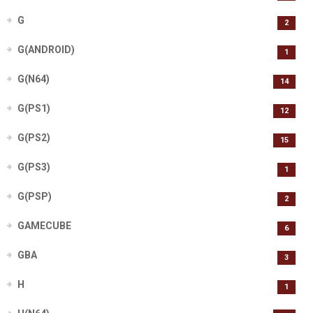
G
2
G(ANDROID)
1
G(N64)
14
G(PS1)
12
G(PS2)
15
G(PS3)
1
G(PSP)
2
GAMECUBE
6
GBA
3
H
1