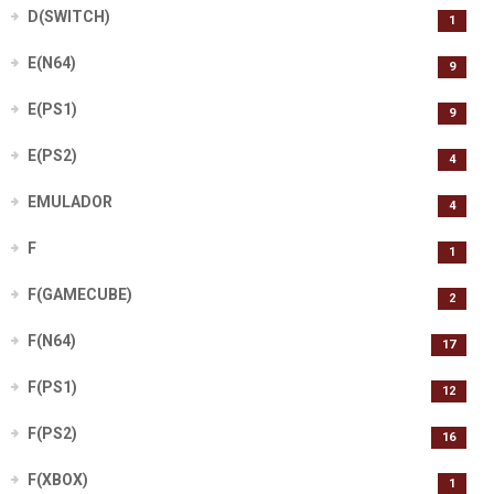
D(SWITCH)
1
E(N64)
9
E(PS1)
9
E(PS2)
4
EMULADOR
4
F
1
F(GAMECUBE)
2
F(N64)
17
F(PS1)
12
F(PS2)
16
F(XBOX)
1