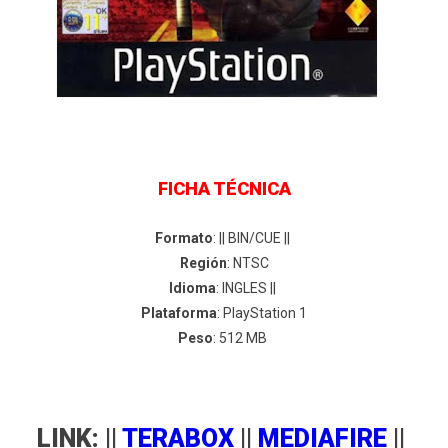
FICHA TÉCNICA
Formato
: || BIN/CUE ||
Región
: NTSC
Idioma
: INGLES ||
Plataforma
: PlayStation 1
Peso
: 512 MB
LINK: ||
TERABOX
||
MEDIAFIRE
||