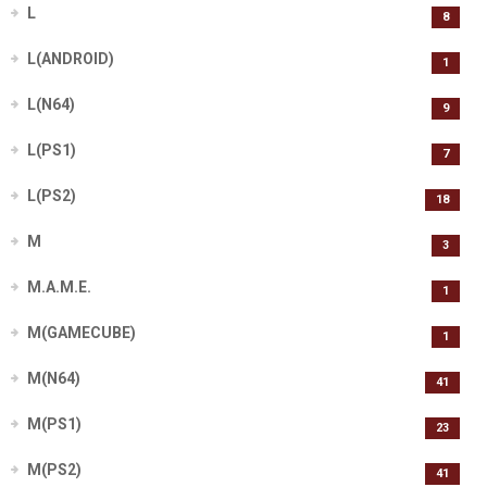
L
8
L(ANDROID)
1
L(N64)
9
L(PS1)
7
L(PS2)
18
M
3
M.A.M.E.
1
M(GAMECUBE)
1
M(N64)
41
M(PS1)
23
M(PS2)
41