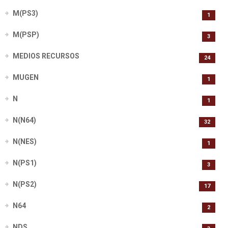
M(PS3)
1
M(PSP)
3
MEDIOS RECURSOS
24
MUGEN
1
N
1
N(N64)
32
N(NES)
1
N(PS1)
3
N(PS2)
17
N64
2
NDS