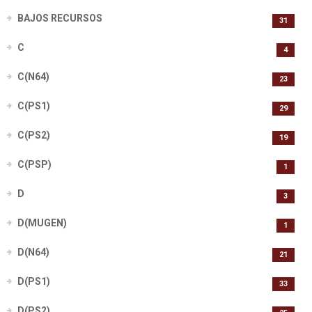
BAJOS RECURSOS
31
C
4
C(N64)
23
C(PS1)
29
C(PS2)
19
C(PSP)
1
D
3
D(MUGEN)
1
D(N64)
21
D(PS1)
33
D(PS2)