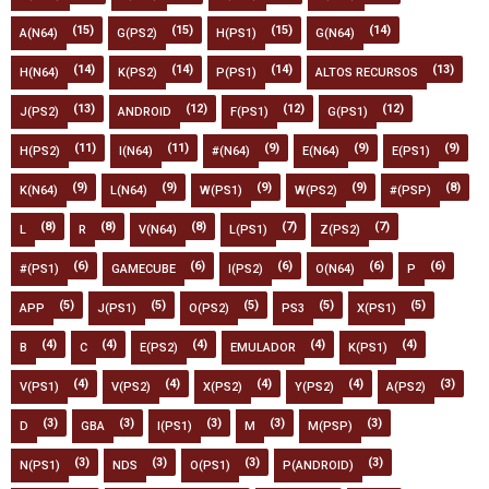
(15)
(15)
(15)
(14)
A(N64)
G(PS2)
H(PS1)
G(N64)
(14)
(14)
(14)
(13)
H(N64)
K(PS2)
P(PS1)
ALTOS RECURSOS
(13)
(12)
(12)
(12)
J(PS2)
ANDROID
F(PS1)
G(PS1)
(11)
(11)
(9)
(9)
(9)
H(PS2)
I(N64)
#(N64)
E(N64)
E(PS1)
(9)
(9)
(9)
(9)
(8)
K(N64)
L(N64)
W(PS1)
W(PS2)
#(PSP)
(8)
(8)
(8)
(7)
(7)
L
R
V(N64)
L(PS1)
Z(PS2)
(6)
(6)
(6)
(6)
(6)
#(PS1)
GAMECUBE
I(PS2)
O(N64)
P
(5)
(5)
(5)
(5)
(5)
APP
J(PS1)
O(PS2)
PS3
X(PS1)
(4)
(4)
(4)
(4)
(4)
B
C
E(PS2)
EMULADOR
K(PS1)
(4)
(4)
(4)
(4)
(3)
V(PS1)
V(PS2)
X(PS2)
Y(PS2)
A(PS2)
(3)
(3)
(3)
(3)
(3)
D
GBA
I(PS1)
M
M(PSP)
(3)
(3)
(3)
(3)
N(PS1)
NDS
O(PS1)
P(ANDROID)