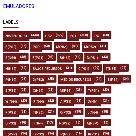
EMULADORES
LABELS
(434)
(377)
(308)
(60)
NINTENDO 64
PS2
PS1
PC
(58)
(50)
(41)
(41)
S(PS2)
PSP
M(N64)
M(PS2)
(38)
(35)
(34)
(33)
S(N64)
B(PS1)
B(N64)
D(PS1)
(32)
(31)
(29)
(27)
N(N64)
BAJOS RECURSOS
C(PS1)
T(N64)
(26)
(25)
(24)
(24)
P(N64)
D(PS2)
MEDIOS RECURSOS
S(PS1)
(23)
(23)
(23)
(23)
B(PS2)
C(N64)
M(PS1)
T(PS1)
(23)
(22)
(21)
(21)
W(N64)
R(N64)
A(PS1)
D(N64)
(21)
(21)
(19)
(18)
R(PS2)
T(PS2)
C(PS2)
J(N64)
(18)
(17)
(17)
(16)
L(PS2)
F(N64)
N(PS2)
A(PSP)
(16)
(16)
(16)
(16)
B(PSP)
F(PS2)
P(PS2)
R(PS1)