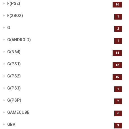
F(PS2)
16
F(XBOX)
1
G
2
G(ANDROID)
1
G(N64)
14
G(PS1)
12
G(PS2)
15
G(PS3)
1
G(PSP)
2
GAMECUBE
6
GBA
3