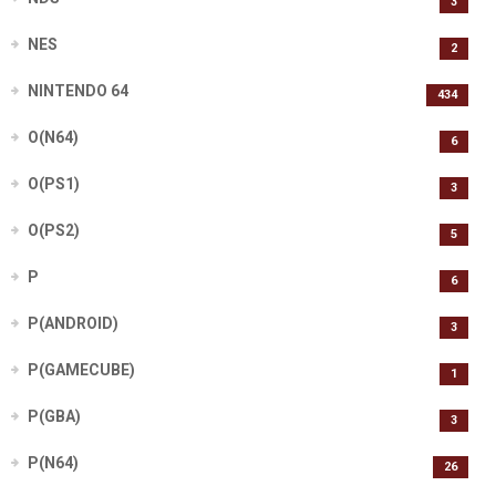
3
NES
2
NINTENDO 64
434
O(N64)
6
O(PS1)
3
O(PS2)
5
P
6
P(ANDROID)
3
P(GAMECUBE)
1
P(GBA)
3
P(N64)
26