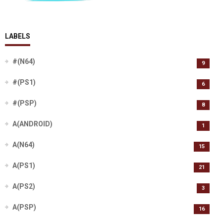
LABELS
#(N64)
9
#(PS1)
6
#(PSP)
8
A(ANDROID)
1
A(N64)
15
A(PS1)
21
A(PS2)
3
A(PSP)
16