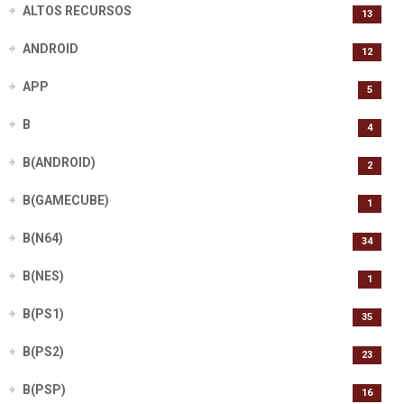
ALTOS RECURSOS
13
ANDROID
12
APP
5
B
4
B(ANDROID)
2
B(GAMECUBE)
1
B(N64)
34
B(NES)
1
B(PS1)
35
B(PS2)
23
B(PSP)
16