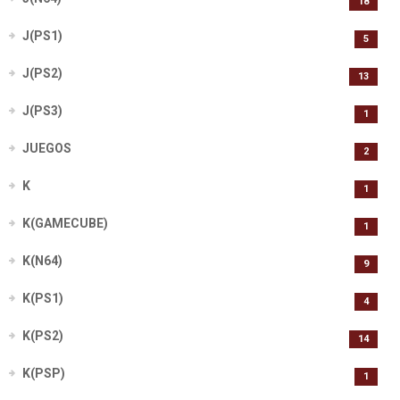
18
J(PS1)
5
J(PS2)
13
J(PS3)
1
JUEGOS
2
K
1
K(GAMECUBE)
1
K(N64)
9
K(PS1)
4
K(PS2)
14
K(PSP)
1