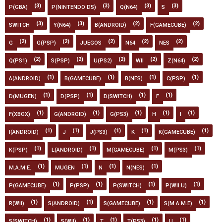
(3)
(3)
(3)
(3)
P(GBA)
P(NINTENDO DS)
Q(N64)
S
(3)
(3)
(2)
(2)
SWITCH
Y(N64)
B(ANDROID)
F(GAMECUBE)
(2)
(2)
(2)
(2)
(2)
G
G(PSP)
JUEGOS
N64
NES
(2)
(2)
(2)
(2)
(2)
Q(PS1)
S(PSP)
U(PS2)
WII
Z(N64)
(1)
(1)
(1)
(1)
A(ANDROID)
B(GAMECUBE)
B(NES)
C(PSP)
(1)
(1)
(1)
(1)
D(MUGEN)
D(PSP)
D(SWITCH)
F
(1)
(1)
(1)
(1)
(1)
F(XBOX)
G(ANDROID)
G(PS3)
H
I
(1)
(1)
(1)
(1)
(1)
I(ANDROID)
J
J(PS3)
K
K(GAMECUBE)
(1)
(1)
(1)
(1)
K(PSP)
L(ANDROID)
M(GAMECUBE)
M(PS3)
(1)
(1)
(1)
(1)
M.A.M.E.
MUGEN
N
N(NES)
(1)
(1)
(1)
(1)
P(GAMECUBE)
P(PSP)
P(SWITCH)
P(WII U)
(1)
(1)
(1)
(1)
R(Wii)
S(ANDROID)
S(GAMECUBE)
S(M.A.M.E)
(1)
(1)
(1)
(1)
(1)
S(SWITCH)
S(WII)
T
T(PS3)
U