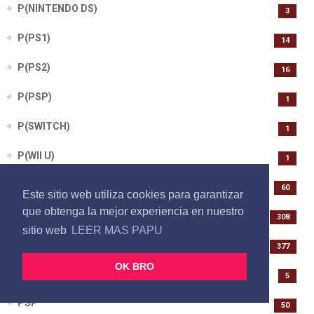
P(NINTENDO DS)
3
P(PS1)
14
P(PS2)
16
P(PSP)
1
P(SWITCH)
1
P(WII U)
1
PC
60
Este sitio web utiliza cookies para garantizar
que obtenga la mejor experiencia en nuestro
PS1
308
sitio web
LEER MAS PAPU
PS2
377
OK BRO
PS3
5
PSP
50