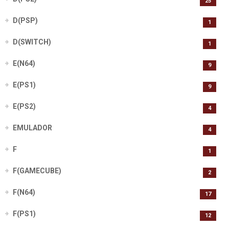
25
D(PSP)
1
D(SWITCH)
1
E(N64)
9
E(PS1)
9
E(PS2)
4
EMULADOR
4
F
1
F(GAMECUBE)
2
F(N64)
17
F(PS1)
12