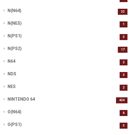
N(N64)
32
N(NES)
1
N(PS1)
3
N(PS2)
17
N64
2
NDS
3
NES
2
NINTENDO 64
434
O(N64)
6
O(PS1)
3