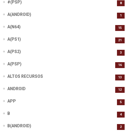
#(PSP)
8
A(ANDROID)
1
A(N64)
15
A(PS1)
21
A(PS2)
3
A(PSP)
16
ALTOS RECURSOS
13
ANDROID
12
APP
5
B
4
B(ANDROID)
2