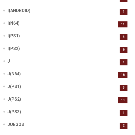
I(ANDROID)
1
I(N64)
11
I(PS1)
3
I(PS2)
6
J
1
J(N64)
18
J(PS1)
5
J(PS2)
13
J(PS3)
1
JUEGOS
2