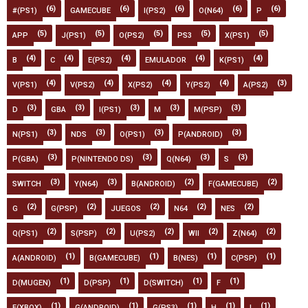
(6)
(6)
(6)
(6)
(6)
#(PS1)
GAMECUBE
I(PS2)
O(N64)
P
(5)
(5)
(5)
(5)
(5)
APP
J(PS1)
O(PS2)
PS3
X(PS1)
(4)
(4)
(4)
(4)
(4)
B
C
E(PS2)
EMULADOR
K(PS1)
(4)
(4)
(4)
(4)
(3)
V(PS1)
V(PS2)
X(PS2)
Y(PS2)
A(PS2)
(3)
(3)
(3)
(3)
(3)
D
GBA
I(PS1)
M
M(PSP)
(3)
(3)
(3)
(3)
N(PS1)
NDS
O(PS1)
P(ANDROID)
(3)
(3)
(3)
(3)
P(GBA)
P(NINTENDO DS)
Q(N64)
S
(3)
(3)
(2)
(2)
SWITCH
Y(N64)
B(ANDROID)
F(GAMECUBE)
(2)
(2)
(2)
(2)
(2)
G
G(PSP)
JUEGOS
N64
NES
(2)
(2)
(2)
(2)
(2)
Q(PS1)
S(PSP)
U(PS2)
WII
Z(N64)
(1)
(1)
(1)
(1)
A(ANDROID)
B(GAMECUBE)
B(NES)
C(PSP)
(1)
(1)
(1)
(1)
D(MUGEN)
D(PSP)
D(SWITCH)
F
(1)
(1)
(1)
(1)
(1)
F(XBOX)
G(ANDROID)
G(PS3)
H
I