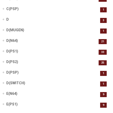
C(PSP)
1
D
3
D(MUGEN)
1
D(N64)
21
D(PS1)
33
D(PS2)
25
D(PSP)
1
D(SWITCH)
1
E(N64)
9
E(PS1)
9