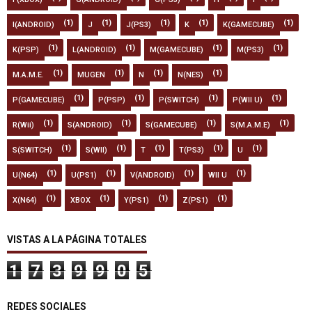
(1)
(1)
(1)
(1)
(1)
I(ANDROID)
J
J(PS3)
K
K(GAMECUBE)
(1)
(1)
(1)
(1)
K(PSP)
L(ANDROID)
M(GAMECUBE)
M(PS3)
(1)
(1)
(1)
(1)
M.A.M.E.
MUGEN
N
N(NES)
(1)
(1)
(1)
(1)
P(GAMECUBE)
P(PSP)
P(SWITCH)
P(WII U)
(1)
(1)
(1)
(1)
R(Wii)
S(ANDROID)
S(GAMECUBE)
S(M.A.M.E)
(1)
(1)
(1)
(1)
(1)
S(SWITCH)
S(WII)
T
T(PS3)
U
(1)
(1)
(1)
(1)
U(N64)
U(PS1)
V(ANDROID)
WII U
(1)
(1)
(1)
(1)
X(N64)
XBOX
Y(PS1)
Z(PS1)
VISTAS A LA PÁGINA TOTALES
1
7
3
9
9
0
5
REDES SOCIALES