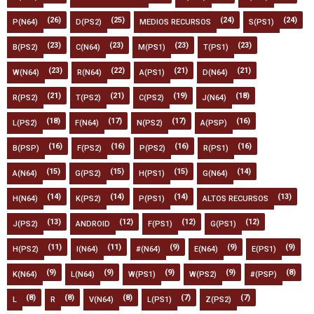
(26)
(25)
(24)
(24)
P(N64)
D(PS2)
MEDIOS RECURSOS
S(PS1)
(23)
(23)
(23)
(23)
B(PS2)
C(N64)
M(PS1)
T(PS1)
(23)
(22)
(21)
(21)
W(N64)
R(N64)
A(PS1)
D(N64)
(21)
(21)
(19)
(18)
R(PS2)
T(PS2)
C(PS2)
J(N64)
(18)
(17)
(17)
(16)
L(PS2)
F(N64)
N(PS2)
A(PSP)
(16)
(16)
(16)
(16)
B(PSP)
F(PS2)
P(PS2)
R(PS1)
(15)
(15)
(15)
(14)
A(N64)
G(PS2)
H(PS1)
G(N64)
(14)
(14)
(14)
(13)
H(N64)
K(PS2)
P(PS1)
ALTOS RECURSOS
(13)
(12)
(12)
(12)
J(PS2)
ANDROID
F(PS1)
G(PS1)
(11)
(11)
(9)
(9)
(9)
H(PS2)
I(N64)
#(N64)
E(N64)
E(PS1)
(9)
(9)
(9)
(9)
(8)
K(N64)
L(N64)
W(PS1)
W(PS2)
#(PSP)
(8)
(8)
(8)
(7)
(7)
L
R
V(N64)
L(PS1)
Z(PS2)