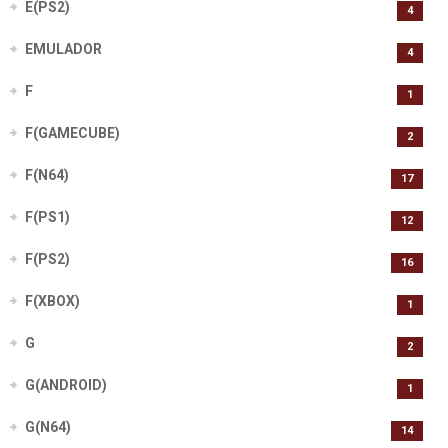
E(PS2)
4
EMULADOR
4
F
1
F(GAMECUBE)
2
F(N64)
17
F(PS1)
12
F(PS2)
16
F(XBOX)
1
G
2
G(ANDROID)
1
G(N64)
14