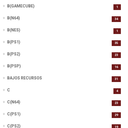
B(GAMECUBE)
1
B(N64)
34
B(NES)
1
B(PS1)
35
B(PS2)
23
B(PSP)
16
BAJOS RECURSOS
31
C
4
C(N64)
23
C(PS1)
29
C(PS2)
19