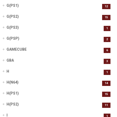
G(PS1)
12
G(PS2)
15
G(PS3)
1
G(PSP)
2
GAMECUBE
6
GBA
3
H
1
H(N64)
14
H(PS1)
15
H(PS2)
11
I
1