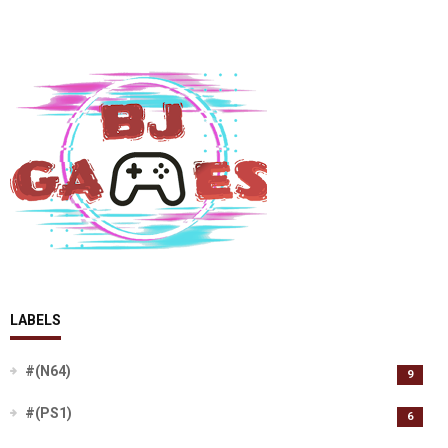
LABELS
#(N64)
9
#(PS1)
6