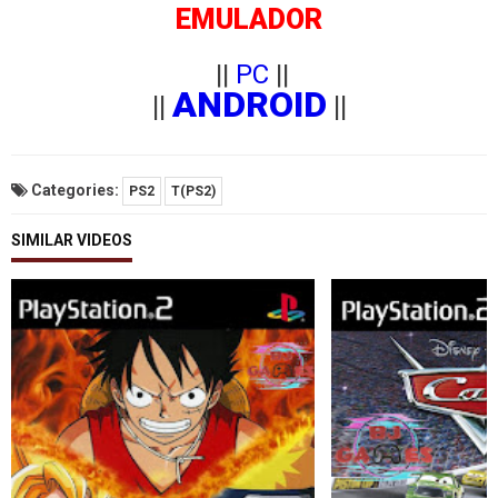
EMULADOR
||
PC
||
ANDROID
||
||
Categories:
PS2
T(PS2)
SIMILAR VIDEOS