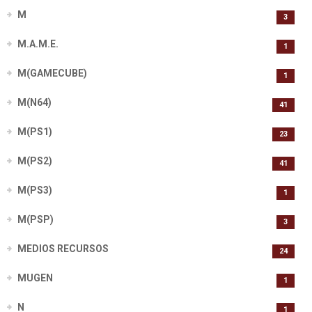
M
3
M.A.M.E.
1
M(GAMECUBE)
1
M(N64)
41
M(PS1)
23
M(PS2)
41
M(PS3)
1
M(PSP)
3
MEDIOS RECURSOS
24
MUGEN
1
N
1