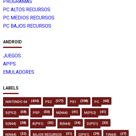
PROGRAMAS
PC ALTOS RECURSOS
PC MEDIOS RECURSOS
PC BAJOS RECURSOS
ANDROID
JUEGOS
APPS
EMULADORES
LABELS
(434)
(377)
(308)
(60)
NINTENDO 64
PS2
PS1
PC
(58)
(50)
(41)
(41)
S(PS2)
PSP
M(N64)
M(PS2)
(38)
(35)
(34)
(33)
S(N64)
B(PS1)
B(N64)
D(PS1)
(32)
(31)
(29)
(27)
N(N64)
BAJOS RECURSOS
C(PS1)
T(N64)