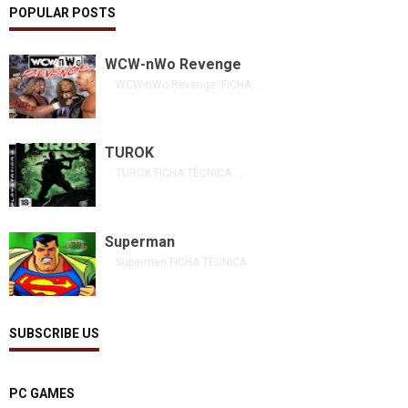
POPULAR POSTS
WCW-nWo Revenge
WCW-nWo Revenge FICHA ...
TUROK
TUROK FICHA TÉCNICA ...
Superman
Superman FICHA TÉCNICA ...
SUBSCRIBE US
PC GAMES