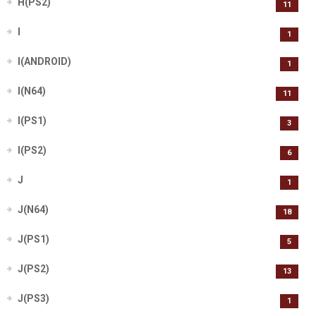
H(PS2)
11
I
1
I(ANDROID)
1
I(N64)
11
I(PS1)
3
I(PS2)
6
J
1
J(N64)
18
J(PS1)
5
J(PS2)
13
J(PS3)
1