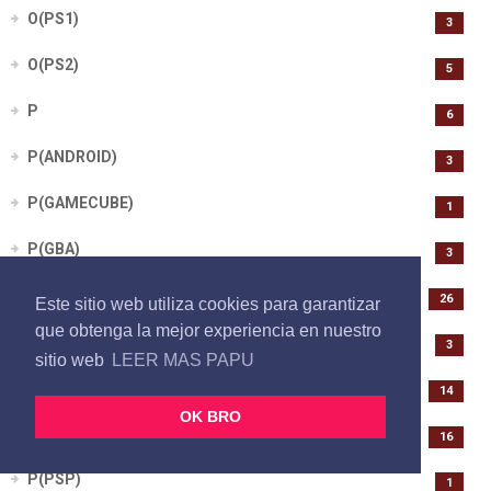
O(PS1)
3
O(PS2)
5
P
6
P(ANDROID)
3
P(GAMECUBE)
1
P(GBA)
3
P(N64)
26
Este sitio web utiliza cookies para garantizar
que obtenga la mejor experiencia en nuestro
P(NINTENDO DS)
3
sitio web
LEER MAS PAPU
P(PS1)
14
OK BRO
P(PS2)
16
P(PSP)
1