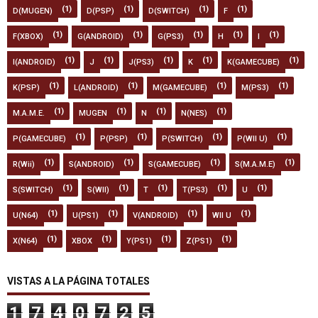
(1)
(1)
(1)
(1)
D(MUGEN)
D(PSP)
D(SWITCH)
F
(1)
(1)
(1)
(1)
(1)
F(XBOX)
G(ANDROID)
G(PS3)
H
I
(1)
(1)
(1)
(1)
(1)
I(ANDROID)
J
J(PS3)
K
K(GAMECUBE)
(1)
(1)
(1)
(1)
K(PSP)
L(ANDROID)
M(GAMECUBE)
M(PS3)
(1)
(1)
(1)
(1)
M.A.M.E.
MUGEN
N
N(NES)
(1)
(1)
(1)
(1)
P(GAMECUBE)
P(PSP)
P(SWITCH)
P(WII U)
(1)
(1)
(1)
(1)
R(Wii)
S(ANDROID)
S(GAMECUBE)
S(M.A.M.E)
(1)
(1)
(1)
(1)
(1)
S(SWITCH)
S(WII)
T
T(PS3)
U
(1)
(1)
(1)
(1)
U(N64)
U(PS1)
V(ANDROID)
WII U
(1)
(1)
(1)
(1)
X(N64)
XBOX
Y(PS1)
Z(PS1)
VISTAS A LA PÁGINA TOTALES
1
7
4
0
7
2
5