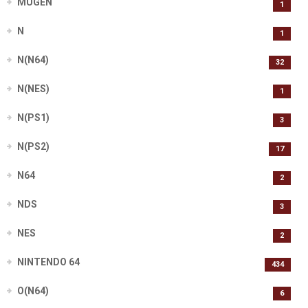
MUGEN
1
N
1
N(N64)
32
N(NES)
1
N(PS1)
3
N(PS2)
17
N64
2
NDS
3
NES
2
NINTENDO 64
434
O(N64)
6