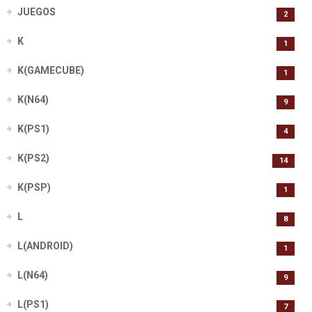
JUEGOS
2
K
1
K(GAMECUBE)
1
K(N64)
9
K(PS1)
4
K(PS2)
14
K(PSP)
1
L
8
L(ANDROID)
1
L(N64)
9
L(PS1)
7