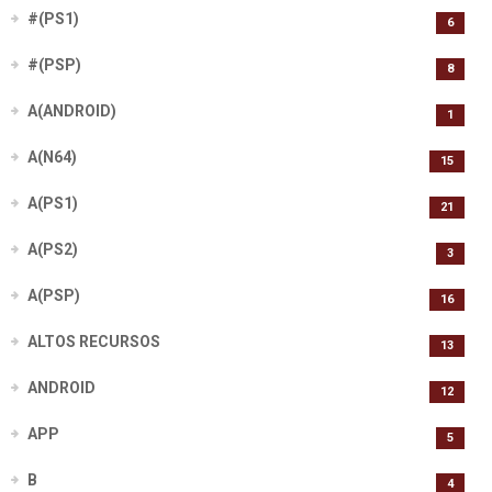
#(PS1)
6
#(PSP)
8
A(ANDROID)
1
A(N64)
15
A(PS1)
21
A(PS2)
3
A(PSP)
16
ALTOS RECURSOS
13
ANDROID
12
APP
5
B
4