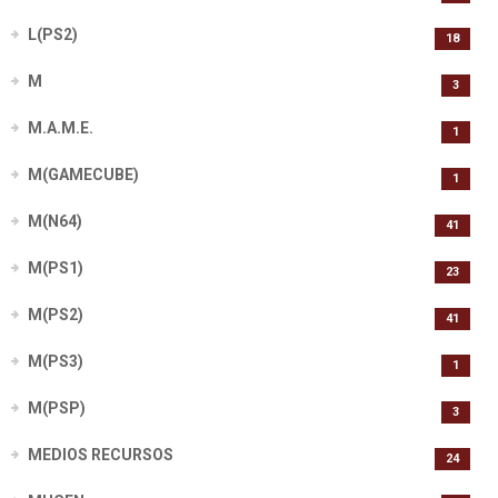
L(PS2)
18
M
3
M.A.M.E.
1
M(GAMECUBE)
1
M(N64)
41
M(PS1)
23
M(PS2)
41
M(PS3)
1
M(PSP)
3
MEDIOS RECURSOS
24