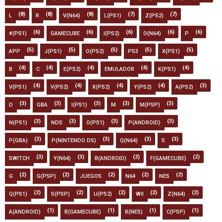
(8)
(8)
(8)
(7)
(7)
L
R
V(N64)
L(PS1)
Z(PS2)
(6)
(6)
(6)
(6)
(6)
#(PS1)
GAMECUBE
I(PS2)
O(N64)
P
(5)
(5)
(5)
(5)
(5)
APP
J(PS1)
O(PS2)
PS3
X(PS1)
(4)
(4)
(4)
(4)
(4)
B
C
E(PS2)
EMULADOR
K(PS1)
(4)
(4)
(4)
(4)
(3)
V(PS1)
V(PS2)
X(PS2)
Y(PS2)
A(PS2)
(3)
(3)
(3)
(3)
(3)
D
GBA
I(PS1)
M
M(PSP)
(3)
(3)
(3)
(3)
N(PS1)
NDS
O(PS1)
P(ANDROID)
(3)
(3)
(3)
(3)
P(GBA)
P(NINTENDO DS)
Q(N64)
S
(3)
(3)
(2)
(2)
SWITCH
Y(N64)
B(ANDROID)
F(GAMECUBE)
(2)
(2)
(2)
(2)
(2)
G
G(PSP)
JUEGOS
N64
NES
(2)
(2)
(2)
(2)
(2)
Q(PS1)
S(PSP)
U(PS2)
WII
Z(N64)
(1)
(1)
(1)
(1)
A(ANDROID)
B(GAMECUBE)
B(NES)
C(PSP)