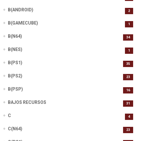
B(ANDROID)
2
B(GAMECUBE)
1
B(N64)
34
B(NES)
1
B(PS1)
35
B(PS2)
23
B(PSP)
16
BAJOS RECURSOS
31
C
4
C(N64)
23