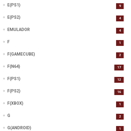
E(PS1)
9
E(PS2)
4
EMULADOR
4
F
1
F(GAMECUBE)
2
F(N64)
17
F(PS1)
12
F(PS2)
16
F(XBOX)
1
G
2
G(ANDROID)
1