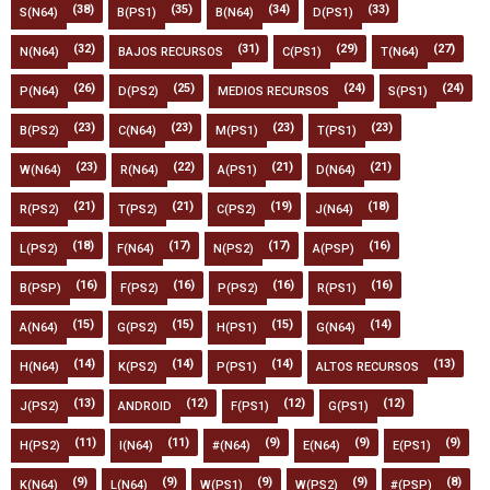
(38)
(35)
(34)
(33)
S(N64)
B(PS1)
B(N64)
D(PS1)
(32)
(31)
(29)
(27)
N(N64)
BAJOS RECURSOS
C(PS1)
T(N64)
(26)
(25)
(24)
(24)
P(N64)
D(PS2)
MEDIOS RECURSOS
S(PS1)
(23)
(23)
(23)
(23)
B(PS2)
C(N64)
M(PS1)
T(PS1)
(23)
(22)
(21)
(21)
W(N64)
R(N64)
A(PS1)
D(N64)
(21)
(21)
(19)
(18)
R(PS2)
T(PS2)
C(PS2)
J(N64)
(18)
(17)
(17)
(16)
L(PS2)
F(N64)
N(PS2)
A(PSP)
(16)
(16)
(16)
(16)
B(PSP)
F(PS2)
P(PS2)
R(PS1)
(15)
(15)
(15)
(14)
A(N64)
G(PS2)
H(PS1)
G(N64)
(14)
(14)
(14)
(13)
H(N64)
K(PS2)
P(PS1)
ALTOS RECURSOS
(13)
(12)
(12)
(12)
J(PS2)
ANDROID
F(PS1)
G(PS1)
(11)
(11)
(9)
(9)
(9)
H(PS2)
I(N64)
#(N64)
E(N64)
E(PS1)
(9)
(9)
(9)
(9)
(8)
K(N64)
L(N64)
W(PS1)
W(PS2)
#(PSP)