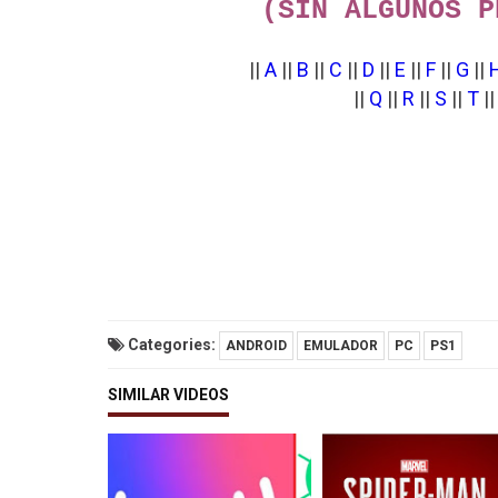
(SIN ALGUNOS P
||
A
||
B
||
C
||
D
||
E
||
F
||
G
||
||
Q
||
R
||
S
||
T
|
Categories:
ANDROID
EMULADOR
PC
PS1
SIMILAR VIDEOS