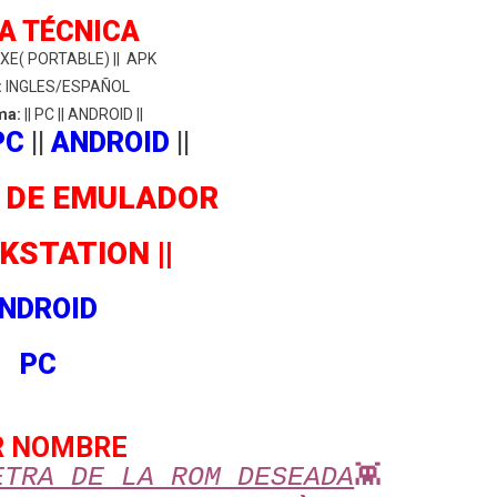
A TÉCNICA
XE( PORTABLE) || APK
:
INGLES/ESPAÑOL
ma:
|| PC || ANDROID ||
PC
||
ANDROID
||
2 DE EMULADOR
KSTATION ||
NDROID
PC
R NOMBRE
ETRA DE LA ROM DESEADA
👾