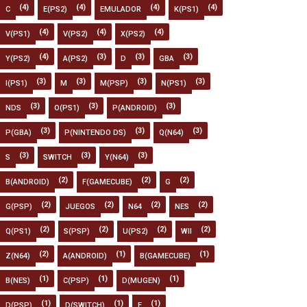
(4)
(4)
(4)
(4)
C
E(PS2)
EMULADOR
K(PS1)
(4)
(4)
(4)
V(PS1)
V(PS2)
X(PS2)
(4)
(3)
(3)
(3)
Y(PS2)
A(PS2)
D
GBA
(3)
(3)
(3)
(3)
I(PS1)
M
M(PSP)
N(PS1)
(3)
(3)
(3)
NDS
O(PS1)
P(ANDROID)
(3)
(3)
(3)
P(GBA)
P(NINTENDO DS)
Q(N64)
(3)
(3)
(3)
S
SWITCH
Y(N64)
(2)
(2)
(2)
B(ANDROID)
F(GAMECUBE)
G
(2)
(2)
(2)
(2)
G(PSP)
JUEGOS
N64
NES
(2)
(2)
(2)
(2)
Q(PS1)
S(PSP)
U(PS2)
WII
(2)
(1)
(1)
Z(N64)
A(ANDROID)
B(GAMECUBE)
(1)
(1)
(1)
B(NES)
C(PSP)
D(MUGEN)
(1)
(1)
(1)
D(PSP)
D(SWITCH)
F