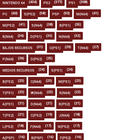
(434)
(377)
(308)
NINTENDO 64
PS2
PS1
(60)
(58)
(50)
(41)
PC
S(PS2)
PSP
M(N64)
(41)
(38)
(35)
M(PS2)
S(N64)
B(PS1)
(34)
(33)
(32)
B(N64)
D(PS1)
N(N64)
(31)
(29)
(27)
BAJOS RECURSOS
C(PS1)
T(N64)
(26)
(25)
P(N64)
D(PS2)
(24)
(24)
MEDIOS RECURSOS
S(PS1)
(23)
(23)
(23)
B(PS2)
C(N64)
M(PS1)
(23)
(23)
(22)
T(PS1)
W(N64)
R(N64)
(21)
(21)
(21)
A(PS1)
D(N64)
R(PS2)
(21)
(19)
(18)
T(PS2)
C(PS2)
J(N64)
(18)
(17)
(17)
L(PS2)
F(N64)
N(PS2)
(16)
(16)
(16)
A(PSP)
B(PSP)
F(PS2)