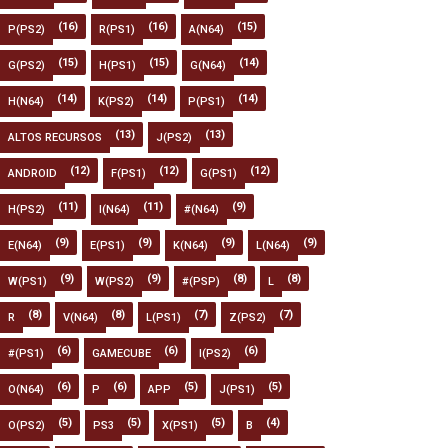
(16)
(16)
(15)
P(PS2)
R(PS1)
A(N64)
(15)
(15)
(14)
G(PS2)
H(PS1)
G(N64)
(14)
(14)
(14)
H(N64)
K(PS2)
P(PS1)
(13)
(13)
ALTOS RECURSOS
J(PS2)
(12)
(12)
(12)
ANDROID
F(PS1)
G(PS1)
(11)
(11)
(9)
H(PS2)
I(N64)
#(N64)
(9)
(9)
(9)
(9)
E(N64)
E(PS1)
K(N64)
L(N64)
(9)
(9)
(8)
(8)
W(PS1)
W(PS2)
#(PSP)
L
(8)
(8)
(7)
(7)
R
V(N64)
L(PS1)
Z(PS2)
(6)
(6)
(6)
#(PS1)
GAMECUBE
I(PS2)
(6)
(6)
(5)
(5)
O(N64)
P
APP
J(PS1)
(5)
(5)
(5)
(4)
O(PS2)
PS3
X(PS1)
B