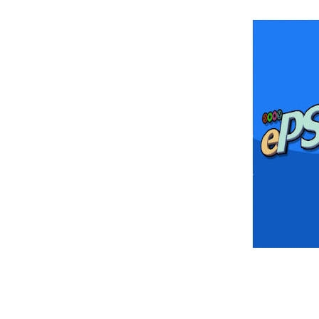
Wild Choppers
Wheel of Fortune
Zool - Majou Tsukai Densetsu