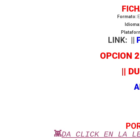
FICH
Formato:
E
Idioma
Platafor
LINK:
||
OPCION 
||
DU
A
PO
👾
DA CLICK EN LA L