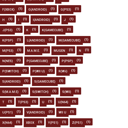
(1)
(1)
(1)
F(XBOX)
G(ANDROID)
G(PS3)
(1)
(1)
(1)
(1)
H
I
I(ANDROID)
J
(1)
(1)
(1)
J(PS3)
K
K(GAMECUBE)
(1)
(1)
(1)
K(PSP)
L(ANDROID)
M(GAMECUBE)
(1)
(1)
(1)
(1)
M(PS3)
M.A.M.E.
MUGEN
N
(1)
(1)
(1)
N(NES)
P(GAMECUBE)
P(PSP)
(1)
(1)
(1)
P(SWITCH)
P(WII U)
R(Wii)
(1)
(1)
S(ANDROID)
S(GAMECUBE)
(1)
(1)
(1)
S(M.A.M.E)
S(SWITCH)
S(WII)
(1)
(1)
(1)
(1)
T
T(PS3)
U
U(N64)
(1)
(1)
(1)
U(PS1)
V(ANDROID)
WII U
(1)
(1)
(1)
(1)
X(N64)
XBOX
Y(PS1)
Z(PS1)