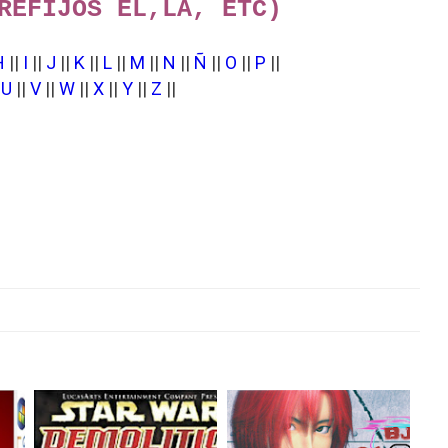
REFIJOS EL,LA, ETC)
H
||
I
||
J
||
K
||
L
||
M
||
N
||
Ñ
||
O
||
P
||
|
U
||
V
||
W
||
X
||
Y
||
Z
||