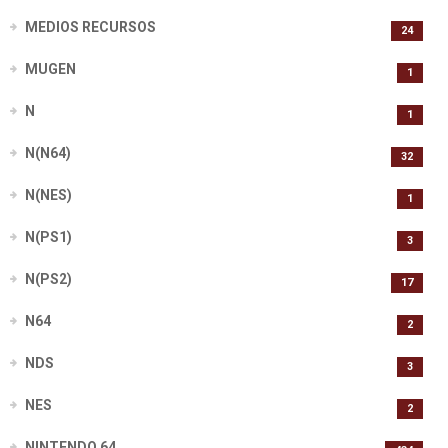
MEDIOS RECURSOS
24
MUGEN
1
N
1
N(N64)
32
N(NES)
1
N(PS1)
3
N(PS2)
17
N64
2
NDS
3
NES
2
NINTENDO 64