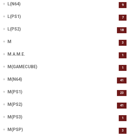
L(N64)
9
L(PS1)
7
L(PS2)
18
M
3
M.A.M.E.
1
M(GAMECUBE)
1
M(N64)
41
M(PS1)
23
M(PS2)
41
M(PS3)
1
M(PSP)
3