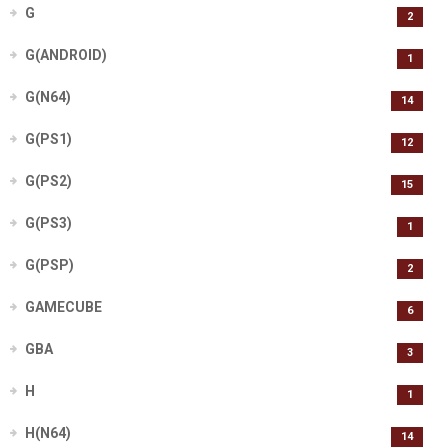
G
2
G(ANDROID)
1
G(N64)
14
G(PS1)
12
G(PS2)
15
G(PS3)
1
G(PSP)
2
GAMECUBE
6
GBA
3
H
1
H(N64)
14