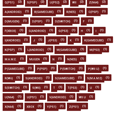
(2)
(2)
(2)
(2)
(2)
Q(PS1)
S(PSP)
U(PS2)
WII
Z(N64)
(1)
(1)
(1)
(1)
A(ANDROID)
B(GAMECUBE)
B(NES)
C(PSP)
(1)
(1)
(1)
(1)
D(MUGEN)
D(PSP)
D(SWITCH)
F
(1)
(1)
(1)
(1)
(1)
F(XBOX)
G(ANDROID)
G(PS3)
H
I
(1)
(1)
(1)
(1)
(1)
I(ANDROID)
J
J(PS3)
K
K(GAMECUBE)
(1)
(1)
(1)
(1)
K(PSP)
L(ANDROID)
M(GAMECUBE)
M(PS3)
(1)
(1)
(1)
(1)
M.A.M.E.
MUGEN
N
N(NES)
(1)
(1)
(1)
(1)
P(GAMECUBE)
P(PSP)
P(SWITCH)
P(WII U)
(1)
(1)
(1)
(1)
R(Wii)
S(ANDROID)
S(GAMECUBE)
S(M.A.M.E)
(1)
(1)
(1)
(1)
(1)
S(SWITCH)
S(WII)
T
T(PS3)
U
(1)
(1)
(1)
(1)
U(N64)
U(PS1)
V(ANDROID)
WII U
(1)
(1)
(1)
(1)
X(N64)
XBOX
Y(PS1)
Z(PS1)