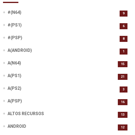
#(N64)
9
#(PS1)
6
#(PSP)
8
A(ANDROID)
1
A(N64)
15
A(PS1)
21
A(PS2)
3
A(PSP)
16
ALTOS RECURSOS
13
ANDROID
12