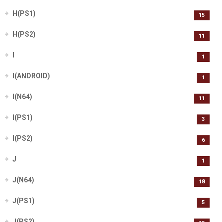
H(PS1)
15
H(PS2)
11
I
1
I(ANDROID)
1
I(N64)
11
I(PS1)
3
I(PS2)
6
J
1
J(N64)
18
J(PS1)
5
J(PS2)