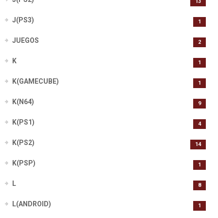
13
J(PS3)
1
JUEGOS
2
K
1
K(GAMECUBE)
1
K(N64)
9
K(PS1)
4
K(PS2)
14
K(PSP)
1
L
8
L(ANDROID)
1