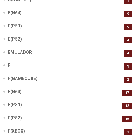
1
E(N64)
9
E(PS1)
9
E(PS2)
4
EMULADOR
4
F
1
F(GAMECUBE)
2
F(N64)
17
F(PS1)
12
F(PS2)
16
F(XBOX)
1