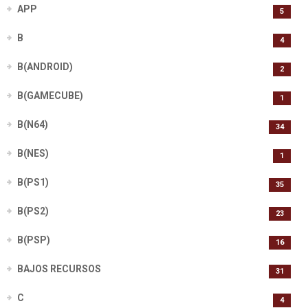
APP
5
B
4
B(ANDROID)
2
B(GAMECUBE)
1
B(N64)
34
B(NES)
1
B(PS1)
35
B(PS2)
23
B(PSP)
16
BAJOS RECURSOS
31
C
4