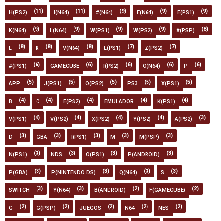
(11)
(11)
(9)
(9)
(9)
H(PS2)
I(N64)
#(N64)
E(N64)
E(PS1)
(9)
(9)
(9)
(9)
(8)
K(N64)
L(N64)
W(PS1)
W(PS2)
#(PSP)
(8)
(8)
(8)
(7)
(7)
L
R
V(N64)
L(PS1)
Z(PS2)
(6)
(6)
(6)
(6)
(6)
#(PS1)
GAMECUBE
I(PS2)
O(N64)
P
(5)
(5)
(5)
(5)
(5)
APP
J(PS1)
O(PS2)
PS3
X(PS1)
(4)
(4)
(4)
(4)
(4)
B
C
E(PS2)
EMULADOR
K(PS1)
(4)
(4)
(4)
(4)
(3)
V(PS1)
V(PS2)
X(PS2)
Y(PS2)
A(PS2)
(3)
(3)
(3)
(3)
(3)
D
GBA
I(PS1)
M
M(PSP)
(3)
(3)
(3)
(3)
N(PS1)
NDS
O(PS1)
P(ANDROID)
(3)
(3)
(3)
(3)
P(GBA)
P(NINTENDO DS)
Q(N64)
S
(3)
(3)
(2)
(2)
SWITCH
Y(N64)
B(ANDROID)
F(GAMECUBE)
(2)
(2)
(2)
(2)
(2)
G
G(PSP)
JUEGOS
N64
NES