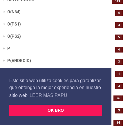
434
O(N64)
6
O(PS1)
3
O(PS2)
5
P
6
P(ANDROID)
3
P(GAMECUBE)
1
Este sitio web utiliza cookies para garantizar
P(GBA)
3
que obtenga la mejor experiencia en nuestro
sitio web
LEER MAS PAPU
P(N64)
26
P(NINTENDO DS)
OK BRO
3
P(PS1)
14