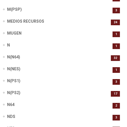
M(PSP)
3
MEDIOS RECURSOS
24
MUGEN
1
N
1
N(N64)
32
N(NES)
1
N(PS1)
3
N(PS2)
17
N64
2
NDS
3