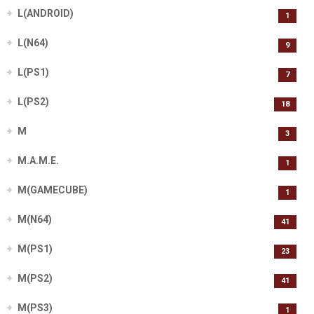
L(ANDROID)
1
L(N64)
9
L(PS1)
7
L(PS2)
18
M
3
M.A.M.E.
1
M(GAMECUBE)
1
M(N64)
41
M(PS1)
23
M(PS2)
41
M(PS3)
1