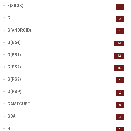
F(XBOX)
1
G
2
G(ANDROID)
1
G(N64)
14
G(PS1)
12
G(PS2)
15
G(PS3)
1
G(PSP)
2
GAMECUBE
6
GBA
3
H
1