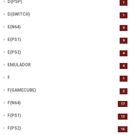
D(PSP)
1
D(SWITCH)
1
E(N64)
9
E(PS1)
9
E(PS2)
4
EMULADOR
4
F
1
F(GAMECUBE)
2
F(N64)
17
F(PS1)
12
F(PS2)
16