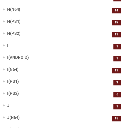
H(N64)
14
H(PS1)
15
H(PS2)
11
I
1
I(ANDROID)
1
I(N64)
11
I(PS1)
3
I(PS2)
6
J
1
J(N64)
18