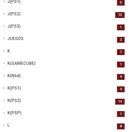
J(PS1)
5
J(PS2)
13
J(PS3)
1
JUEGOS
2
K
1
K(GAMECUBE)
1
K(N64)
9
K(PS1)
4
K(PS2)
14
K(PSP)
1
L
8