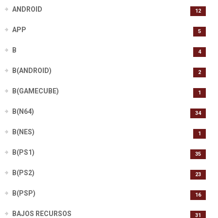
ANDROID
12
APP
5
B
4
B(ANDROID)
2
B(GAMECUBE)
1
B(N64)
34
B(NES)
1
B(PS1)
35
B(PS2)
23
B(PSP)
16
BAJOS RECURSOS
31