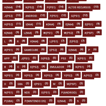
(14)
(14)
(14)
(13)
H(N64)
K(PS2)
P(PS1)
ALTOS RECURSOS
(13)
(12)
(12)
(12)
J(PS2)
ANDROID
F(PS1)
G(PS1)
(11)
(11)
(9)
(9)
(9)
H(PS2)
I(N64)
#(N64)
E(N64)
E(PS1)
(9)
(9)
(9)
(9)
(8)
K(N64)
L(N64)
W(PS1)
W(PS2)
#(PSP)
(8)
(8)
(8)
(7)
(7)
L
R
V(N64)
L(PS1)
Z(PS2)
(6)
(6)
(6)
(6)
(6)
#(PS1)
GAMECUBE
I(PS2)
O(N64)
P
(5)
(5)
(5)
(5)
(5)
APP
J(PS1)
O(PS2)
PS3
X(PS1)
(4)
(4)
(4)
(4)
(4)
B
C
E(PS2)
EMULADOR
K(PS1)
(4)
(4)
(4)
(4)
(3)
V(PS1)
V(PS2)
X(PS2)
Y(PS2)
A(PS2)
(3)
(3)
(3)
(3)
(3)
D
GBA
I(PS1)
M
M(PSP)
(3)
(3)
(3)
(3)
N(PS1)
NDS
O(PS1)
P(ANDROID)
(3)
(3)
(3)
(3)
P(GBA)
P(NINTENDO DS)
Q(N64)
S