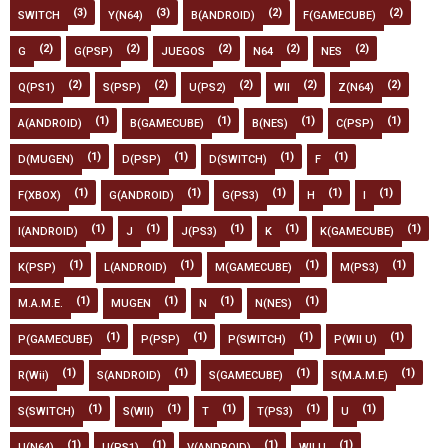
(3)
(3)
(2)
(2)
SWITCH
Y(N64)
B(ANDROID)
F(GAMECUBE)
(2)
(2)
(2)
(2)
(2)
G
G(PSP)
JUEGOS
N64
NES
(2)
(2)
(2)
(2)
(2)
Q(PS1)
S(PSP)
U(PS2)
WII
Z(N64)
(1)
(1)
(1)
(1)
A(ANDROID)
B(GAMECUBE)
B(NES)
C(PSP)
(1)
(1)
(1)
(1)
D(MUGEN)
D(PSP)
D(SWITCH)
F
(1)
(1)
(1)
(1)
(1)
F(XBOX)
G(ANDROID)
G(PS3)
H
I
(1)
(1)
(1)
(1)
(1)
I(ANDROID)
J
J(PS3)
K
K(GAMECUBE)
(1)
(1)
(1)
(1)
K(PSP)
L(ANDROID)
M(GAMECUBE)
M(PS3)
(1)
(1)
(1)
(1)
M.A.M.E.
MUGEN
N
N(NES)
(1)
(1)
(1)
(1)
P(GAMECUBE)
P(PSP)
P(SWITCH)
P(WII U)
(1)
(1)
(1)
(1)
R(Wii)
S(ANDROID)
S(GAMECUBE)
S(M.A.M.E)
(1)
(1)
(1)
(1)
(1)
S(SWITCH)
S(WII)
T
T(PS3)
U
(1)
(1)
(1)
(1)
U(N64)
U(PS1)
V(ANDROID)
WII U