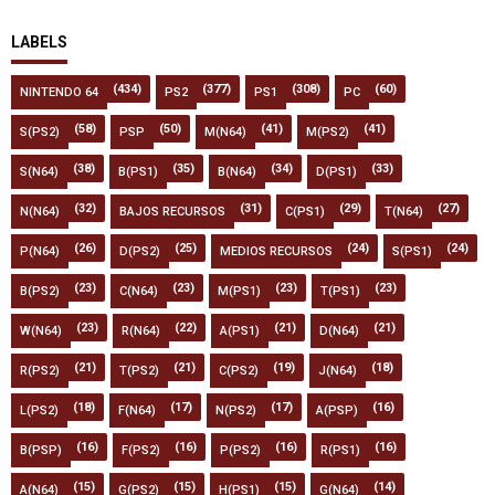
LABELS
(434)
(377)
(308)
(60)
NINTENDO 64
PS2
PS1
PC
(58)
(50)
(41)
(41)
S(PS2)
PSP
M(N64)
M(PS2)
(38)
(35)
(34)
(33)
S(N64)
B(PS1)
B(N64)
D(PS1)
(32)
(31)
(29)
(27)
N(N64)
BAJOS RECURSOS
C(PS1)
T(N64)
(26)
(25)
(24)
(24)
P(N64)
D(PS2)
MEDIOS RECURSOS
S(PS1)
(23)
(23)
(23)
(23)
B(PS2)
C(N64)
M(PS1)
T(PS1)
(23)
(22)
(21)
(21)
W(N64)
R(N64)
A(PS1)
D(N64)
(21)
(21)
(19)
(18)
R(PS2)
T(PS2)
C(PS2)
J(N64)
(18)
(17)
(17)
(16)
L(PS2)
F(N64)
N(PS2)
A(PSP)
(16)
(16)
(16)
(16)
B(PSP)
F(PS2)
P(PS2)
R(PS1)
(15)
(15)
(15)
(14)
A(N64)
G(PS2)
H(PS1)
G(N64)