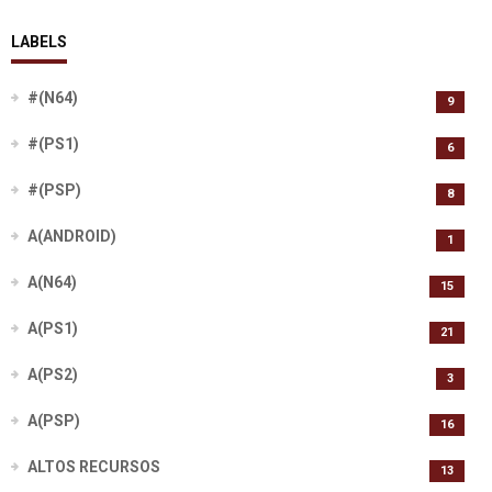
LABELS
#(N64)
9
#(PS1)
6
#(PSP)
8
A(ANDROID)
1
A(N64)
15
A(PS1)
21
A(PS2)
3
A(PSP)
16
ALTOS RECURSOS
13