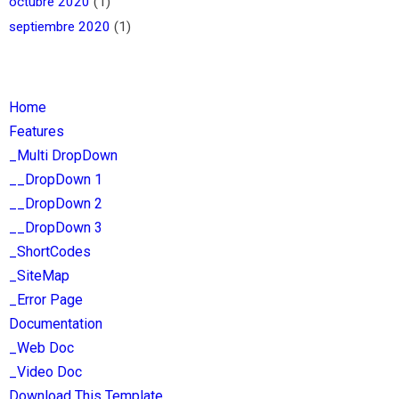
octubre 2020
(1)
septiembre 2020
(1)
Home
Features
_Multi DropDown
__DropDown 1
__DropDown 2
__DropDown 3
_ShortCodes
_SiteMap
_Error Page
Documentation
_Web Doc
_Video Doc
Download This Template