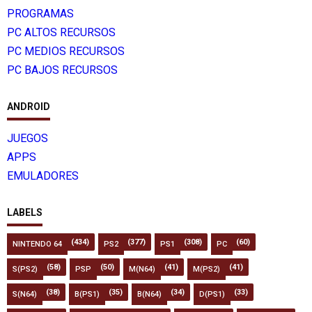
PROGRAMAS
PC ALTOS RECURSOS
PC MEDIOS RECURSOS
PC BAJOS RECURSOS
ANDROID
JUEGOS
APPS
EMULADORES
LABELS
(434)
(377)
(308)
(60)
NINTENDO 64
PS2
PS1
PC
(58)
(50)
(41)
(41)
S(PS2)
PSP
M(N64)
M(PS2)
(38)
(35)
(34)
(33)
S(N64)
B(PS1)
B(N64)
D(PS1)