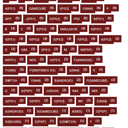
(6)
(6)
(6)
(6)
(6)
#(PS1)
GAMECUBE
I(PS2)
O(N64)
P
(5)
(5)
(5)
(5)
(5)
APP
J(PS1)
O(PS2)
PS3
X(PS1)
(4)
(4)
(4)
(4)
(4)
B
C
E(PS2)
EMULADOR
K(PS1)
(4)
(4)
(4)
(4)
(3)
V(PS1)
V(PS2)
X(PS2)
Y(PS2)
A(PS2)
(3)
(3)
(3)
(3)
(3)
D
GBA
I(PS1)
M
M(PSP)
(3)
(3)
(3)
(3)
N(PS1)
NDS
O(PS1)
P(ANDROID)
(3)
(3)
(3)
(3)
P(GBA)
P(NINTENDO DS)
Q(N64)
S
(3)
(3)
(2)
(2)
SWITCH
Y(N64)
B(ANDROID)
F(GAMECUBE)
(2)
(2)
(2)
(2)
(2)
G
G(PSP)
JUEGOS
N64
NES
(2)
(2)
(2)
(2)
(2)
Q(PS1)
S(PSP)
U(PS2)
WII
Z(N64)
(1)
(1)
(1)
(1)
A(ANDROID)
B(GAMECUBE)
B(NES)
C(PSP)
(1)
(1)
(1)
(1)
D(MUGEN)
D(PSP)
D(SWITCH)
F