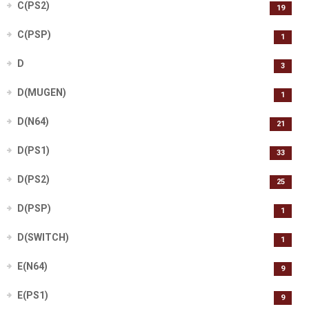
C(PS2)
19
C(PSP)
1
D
3
D(MUGEN)
1
D(N64)
21
D(PS1)
33
D(PS2)
25
D(PSP)
1
D(SWITCH)
1
E(N64)
9
E(PS1)
9