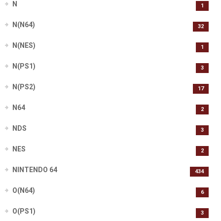
N
1
N(N64)
32
N(NES)
1
N(PS1)
3
N(PS2)
17
N64
2
NDS
3
NES
2
NINTENDO 64
434
O(N64)
6
O(PS1)
3