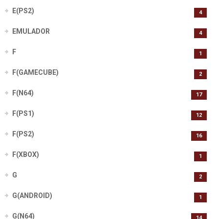
E(PS2)
4
EMULADOR
4
F
1
F(GAMECUBE)
2
F(N64)
17
F(PS1)
12
F(PS2)
16
F(XBOX)
1
G
2
G(ANDROID)
1
G(N64)
14