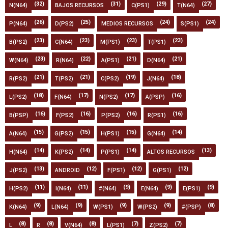
(32)
(31)
(29)
(27)
N(N64)
BAJOS RECURSOS
C(PS1)
T(N64)
(26)
(25)
(24)
(24)
P(N64)
D(PS2)
MEDIOS RECURSOS
S(PS1)
(23)
(23)
(23)
(23)
B(PS2)
C(N64)
M(PS1)
T(PS1)
(23)
(22)
(21)
(21)
W(N64)
R(N64)
A(PS1)
D(N64)
(21)
(21)
(19)
(18)
R(PS2)
T(PS2)
C(PS2)
J(N64)
(18)
(17)
(17)
(16)
L(PS2)
F(N64)
N(PS2)
A(PSP)
(16)
(16)
(16)
(16)
B(PSP)
F(PS2)
P(PS2)
R(PS1)
(15)
(15)
(15)
(14)
A(N64)
G(PS2)
H(PS1)
G(N64)
(14)
(14)
(14)
(13)
H(N64)
K(PS2)
P(PS1)
ALTOS RECURSOS
(13)
(12)
(12)
(12)
J(PS2)
ANDROID
F(PS1)
G(PS1)
(11)
(11)
(9)
(9)
(9)
H(PS2)
I(N64)
#(N64)
E(N64)
E(PS1)
(9)
(9)
(9)
(9)
(8)
K(N64)
L(N64)
W(PS1)
W(PS2)
#(PSP)
(8)
(8)
(8)
(7)
(7)
L
R
V(N64)
L(PS1)
Z(PS2)