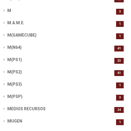
M
3
M.A.M.E.
1
M(GAMECUBE)
1
M(N64)
41
M(PS1)
23
M(PS2)
41
M(PS3)
1
M(PSP)
3
MEDIOS RECURSOS
24
MUGEN
1