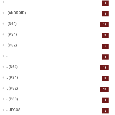
I
1
I(ANDROID)
1
I(N64)
11
I(PS1)
3
I(PS2)
6
J
1
J(N64)
18
J(PS1)
5
J(PS2)
13
J(PS3)
1
JUEGOS
2