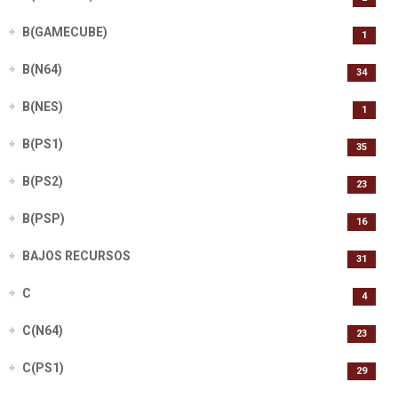
B(GAMECUBE)
1
B(N64)
34
B(NES)
1
B(PS1)
35
B(PS2)
23
B(PSP)
16
BAJOS RECURSOS
31
C
4
C(N64)
23
C(PS1)
29