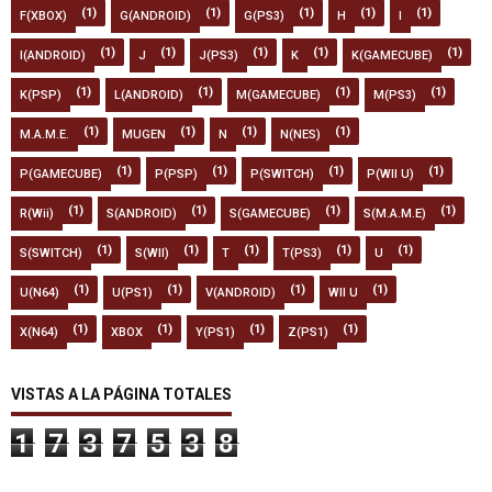
(1)
(1)
(1)
(1)
(1)
F(XBOX)
G(ANDROID)
G(PS3)
H
I
(1)
(1)
(1)
(1)
(1)
I(ANDROID)
J
J(PS3)
K
K(GAMECUBE)
(1)
(1)
(1)
(1)
K(PSP)
L(ANDROID)
M(GAMECUBE)
M(PS3)
(1)
(1)
(1)
(1)
M.A.M.E.
MUGEN
N
N(NES)
(1)
(1)
(1)
(1)
P(GAMECUBE)
P(PSP)
P(SWITCH)
P(WII U)
(1)
(1)
(1)
(1)
R(Wii)
S(ANDROID)
S(GAMECUBE)
S(M.A.M.E)
(1)
(1)
(1)
(1)
(1)
S(SWITCH)
S(WII)
T
T(PS3)
U
(1)
(1)
(1)
(1)
U(N64)
U(PS1)
V(ANDROID)
WII U
(1)
(1)
(1)
(1)
X(N64)
XBOX
Y(PS1)
Z(PS1)
VISTAS A LA PÁGINA TOTALES
1
7
3
7
5
3
8