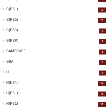
G(PS1)
12
G(PS2)
15
G(PS3)
1
G(PSP)
2
GAMECUBE
6
GBA
3
H
1
H(N64)
14
H(PS1)
15
H(PS2)
11