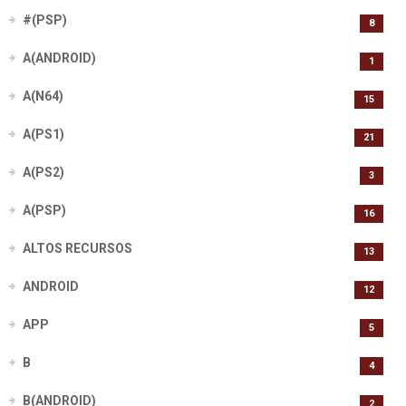
#(PSP)
8
A(ANDROID)
1
A(N64)
15
A(PS1)
21
A(PS2)
3
A(PSP)
16
ALTOS RECURSOS
13
ANDROID
12
APP
5
B
4
B(ANDROID)
2