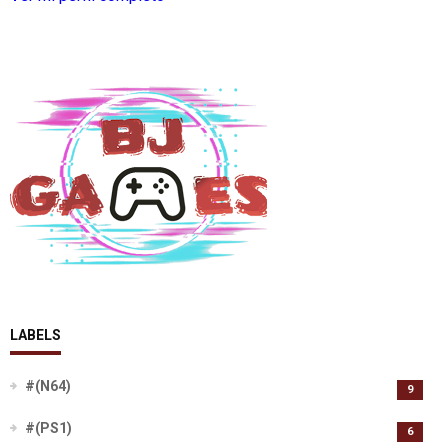
LABELS
#(N64)
9
#(PS1)
6