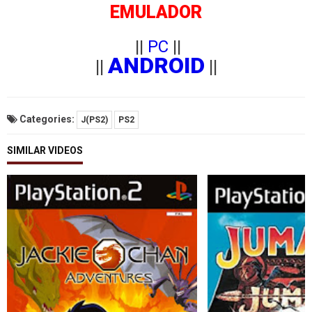
EMULADOR
||
PC
||
ANDROID
||
||
Categories:
J(PS2)
PS2
SIMILAR VIDEOS