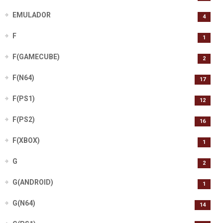
EMULADOR
4
F
1
F(GAMECUBE)
2
F(N64)
17
F(PS1)
12
F(PS2)
16
F(XBOX)
1
G
2
G(ANDROID)
1
G(N64)
14