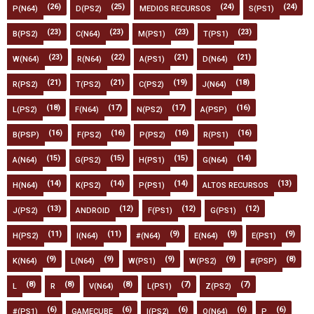
(26)
(25)
(24)
(24)
P(N64)
D(PS2)
MEDIOS RECURSOS
S(PS1)
(23)
(23)
(23)
(23)
B(PS2)
C(N64)
M(PS1)
T(PS1)
(23)
(22)
(21)
(21)
W(N64)
R(N64)
A(PS1)
D(N64)
(21)
(21)
(19)
(18)
R(PS2)
T(PS2)
C(PS2)
J(N64)
(18)
(17)
(17)
(16)
L(PS2)
F(N64)
N(PS2)
A(PSP)
(16)
(16)
(16)
(16)
B(PSP)
F(PS2)
P(PS2)
R(PS1)
(15)
(15)
(15)
(14)
A(N64)
G(PS2)
H(PS1)
G(N64)
(14)
(14)
(14)
(13)
H(N64)
K(PS2)
P(PS1)
ALTOS RECURSOS
(13)
(12)
(12)
(12)
J(PS2)
ANDROID
F(PS1)
G(PS1)
(11)
(11)
(9)
(9)
(9)
H(PS2)
I(N64)
#(N64)
E(N64)
E(PS1)
(9)
(9)
(9)
(9)
(8)
K(N64)
L(N64)
W(PS1)
W(PS2)
#(PSP)
(8)
(8)
(8)
(7)
(7)
L
R
V(N64)
L(PS1)
Z(PS2)
(6)
(6)
(6)
(6)
(6)
#(PS1)
GAMECUBE
I(PS2)
O(N64)
P