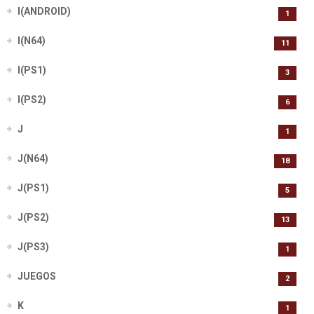
I(ANDROID)
1
I(N64)
11
I(PS1)
3
I(PS2)
6
J
1
J(N64)
18
J(PS1)
5
J(PS2)
13
J(PS3)
1
JUEGOS
2
K
1