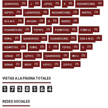
(1)
(1)
(1)
(1)
(1)
I(ANDROID)
J
J(PS3)
K
K(GAMECUBE)
(1)
(1)
(1)
(1)
K(PSP)
L(ANDROID)
M(GAMECUBE)
M(PS3)
(1)
(1)
(1)
(1)
M.A.M.E.
MUGEN
N
N(NES)
(1)
(1)
(1)
(1)
P(GAMECUBE)
P(PSP)
P(SWITCH)
P(WII U)
(1)
(1)
(1)
(1)
R(Wii)
S(ANDROID)
S(GAMECUBE)
S(M.A.M.E)
(1)
(1)
(1)
(1)
(1)
S(SWITCH)
S(WII)
T
T(PS3)
U
(1)
(1)
(1)
(1)
U(N64)
U(PS1)
V(ANDROID)
WII U
(1)
(1)
(1)
(1)
X(N64)
XBOX
Y(PS1)
Z(PS1)
VISTAS A LA PÁGINA TOTALES
1
7
3
8
1
6
4
REDES SOCIALES