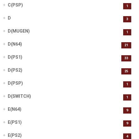
C(PSP)
1
D
3
D(MUGEN)
1
D(N64)
21
D(PS1)
33
D(PS2)
25
D(PSP)
1
D(SWITCH)
1
E(N64)
9
E(PS1)
9
E(PS2)
4