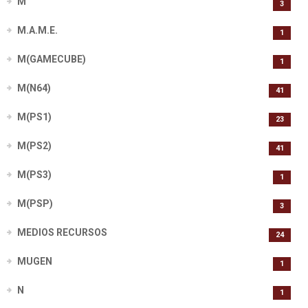
M
3
M.A.M.E.
1
M(GAMECUBE)
1
M(N64)
41
M(PS1)
23
M(PS2)
41
M(PS3)
1
M(PSP)
3
MEDIOS RECURSOS
24
MUGEN
1
N
1