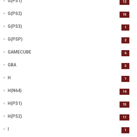
G(PS1)
12
G(PS2)
15
G(PS3)
1
G(PSP)
2
GAMECUBE
6
GBA
3
H
1
H(N64)
14
H(PS1)
15
H(PS2)
11
I
1