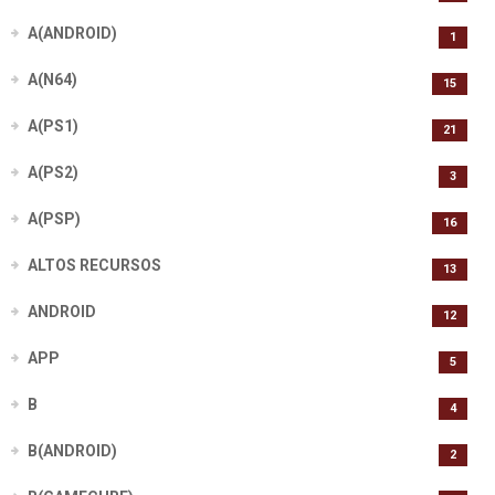
A(ANDROID)
1
A(N64)
15
A(PS1)
21
A(PS2)
3
A(PSP)
16
ALTOS RECURSOS
13
ANDROID
12
APP
5
B
4
B(ANDROID)
2