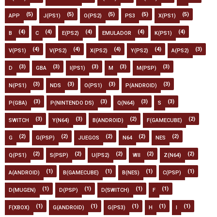
(5)
(5)
(5)
(5)
(5)
APP
J(PS1)
O(PS2)
PS3
X(PS1)
(4)
(4)
(4)
(4)
(4)
B
C
E(PS2)
EMULADOR
K(PS1)
(4)
(4)
(4)
(4)
(3)
V(PS1)
V(PS2)
X(PS2)
Y(PS2)
A(PS2)
(3)
(3)
(3)
(3)
(3)
D
GBA
I(PS1)
M
M(PSP)
(3)
(3)
(3)
(3)
N(PS1)
NDS
O(PS1)
P(ANDROID)
(3)
(3)
(3)
(3)
P(GBA)
P(NINTENDO DS)
Q(N64)
S
(3)
(3)
(2)
(2)
SWITCH
Y(N64)
B(ANDROID)
F(GAMECUBE)
(2)
(2)
(2)
(2)
(2)
G
G(PSP)
JUEGOS
N64
NES
(2)
(2)
(2)
(2)
(2)
Q(PS1)
S(PSP)
U(PS2)
WII
Z(N64)
(1)
(1)
(1)
(1)
A(ANDROID)
B(GAMECUBE)
B(NES)
C(PSP)
(1)
(1)
(1)
(1)
D(MUGEN)
D(PSP)
D(SWITCH)
F
(1)
(1)
(1)
(1)
(1)
F(XBOX)
G(ANDROID)
G(PS3)
H
I