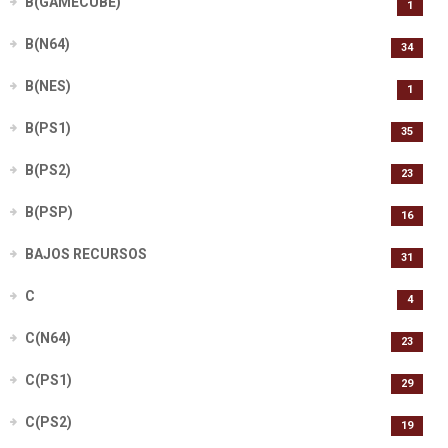
B(GAMECUBE)
1
B(N64)
34
B(NES)
1
B(PS1)
35
B(PS2)
23
B(PSP)
16
BAJOS RECURSOS
31
C
4
C(N64)
23
C(PS1)
29
C(PS2)
19