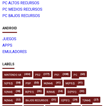
PC ALTOS RECURSOS
PC MEDIOS RECURSOS
PC BAJOS RECURSOS
ANDROID
JUEGOS
APPS
EMULADORES
LABELS
(434)
(377)
(308)
(60)
NINTENDO 64
PS2
PS1
PC
(58)
(50)
(41)
(41)
S(PS2)
PSP
M(N64)
M(PS2)
(38)
(35)
(34)
(33)
S(N64)
B(PS1)
B(N64)
D(PS1)
(32)
(31)
(29)
(27)
N(N64)
BAJOS RECURSOS
C(PS1)
T(N64)