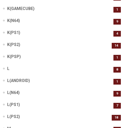
K(GAMECUBE)
1
K(N64)
9
K(PS1)
4
K(PS2)
14
K(PSP)
1
L
8
L(ANDROID)
1
L(N64)
9
L(PS1)
7
L(PS2)
18