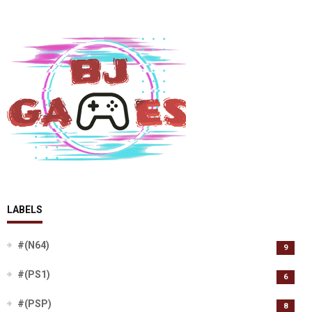
LABELS
#(N64)
9
#(PS1)
6
#(PSP)
8