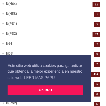
N(N64)
32
N(NES)
1
N(PS1)
3
N(PS2)
17
N64
2
NDS
3
NES
2
Este sitio web utiliza cookies para garantizar
que obtenga la mejor experiencia en nuestro
NINTENDO 64
434
sitio web
LEER MAS PAPU
O(N64)
6
OK BRO
O(PS1)
3
O(PS2)
5