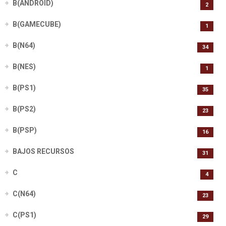
B(ANDROID)
2
B(GAMECUBE)
1
B(N64)
34
B(NES)
1
B(PS1)
35
B(PS2)
23
B(PSP)
16
BAJOS RECURSOS
31
C
4
C(N64)
23
C(PS1)
29