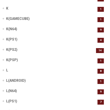
K
1
K(GAMECUBE)
1
K(N64)
9
K(PS1)
4
K(PS2)
14
K(PSP)
1
L
8
L(ANDROID)
1
L(N64)
9
L(PS1)
7