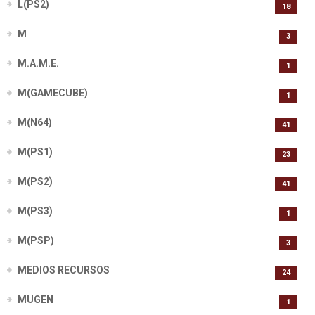
L(PS2)
18
M
3
M.A.M.E.
1
M(GAMECUBE)
1
M(N64)
41
M(PS1)
23
M(PS2)
41
M(PS3)
1
M(PSP)
3
MEDIOS RECURSOS
24
MUGEN
1