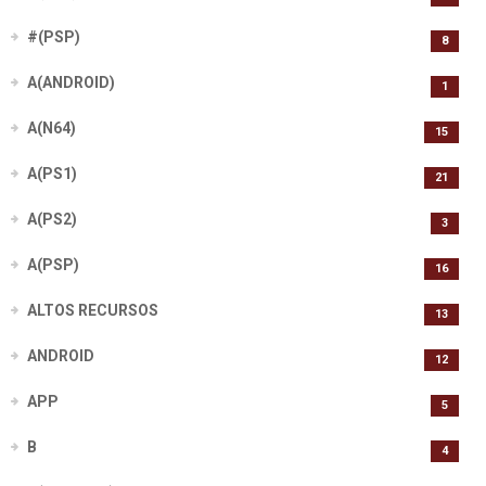
#(PSP)
8
A(ANDROID)
1
A(N64)
15
A(PS1)
21
A(PS2)
3
A(PSP)
16
ALTOS RECURSOS
13
ANDROID
12
APP
5
B
4