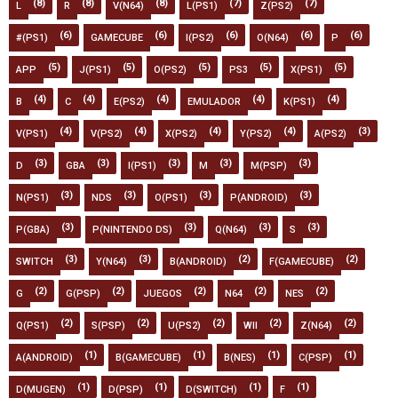
(8)
(8)
(8)
(7)
(7)
L
R
V(N64)
L(PS1)
Z(PS2)
(6)
(6)
(6)
(6)
(6)
#(PS1)
GAMECUBE
I(PS2)
O(N64)
P
(5)
(5)
(5)
(5)
(5)
APP
J(PS1)
O(PS2)
PS3
X(PS1)
(4)
(4)
(4)
(4)
(4)
B
C
E(PS2)
EMULADOR
K(PS1)
(4)
(4)
(4)
(4)
(3)
V(PS1)
V(PS2)
X(PS2)
Y(PS2)
A(PS2)
(3)
(3)
(3)
(3)
(3)
D
GBA
I(PS1)
M
M(PSP)
(3)
(3)
(3)
(3)
N(PS1)
NDS
O(PS1)
P(ANDROID)
(3)
(3)
(3)
(3)
P(GBA)
P(NINTENDO DS)
Q(N64)
S
(3)
(3)
(2)
(2)
SWITCH
Y(N64)
B(ANDROID)
F(GAMECUBE)
(2)
(2)
(2)
(2)
(2)
G
G(PSP)
JUEGOS
N64
NES
(2)
(2)
(2)
(2)
(2)
Q(PS1)
S(PSP)
U(PS2)
WII
Z(N64)
(1)
(1)
(1)
(1)
A(ANDROID)
B(GAMECUBE)
B(NES)
C(PSP)
(1)
(1)
(1)
(1)
D(MUGEN)
D(PSP)
D(SWITCH)
F