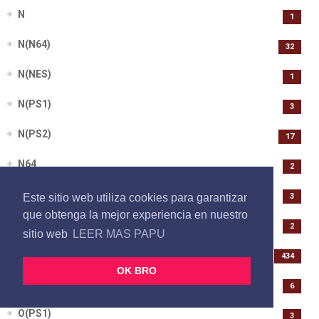
N
1
N(N64)
32
N(NES)
1
N(PS1)
3
N(PS2)
17
N64
2
NDS
Este sitio web utiliza cookies para garantizar
3
que obtenga la mejor experiencia en nuestro
NES
2
sitio web
LEER MAS PAPU
NINTENDO 64
434
OK BRO
O(N64)
6
O(PS1)
3