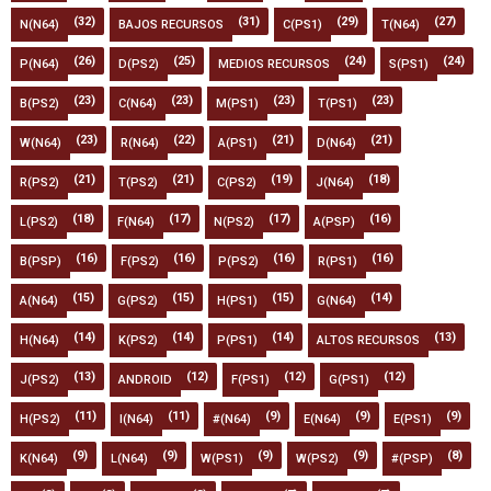
(32)
(31)
(29)
(27)
N(N64)
BAJOS RECURSOS
C(PS1)
T(N64)
(26)
(25)
(24)
(24)
P(N64)
D(PS2)
MEDIOS RECURSOS
S(PS1)
(23)
(23)
(23)
(23)
B(PS2)
C(N64)
M(PS1)
T(PS1)
(23)
(22)
(21)
(21)
W(N64)
R(N64)
A(PS1)
D(N64)
(21)
(21)
(19)
(18)
R(PS2)
T(PS2)
C(PS2)
J(N64)
(18)
(17)
(17)
(16)
L(PS2)
F(N64)
N(PS2)
A(PSP)
(16)
(16)
(16)
(16)
B(PSP)
F(PS2)
P(PS2)
R(PS1)
(15)
(15)
(15)
(14)
A(N64)
G(PS2)
H(PS1)
G(N64)
(14)
(14)
(14)
(13)
H(N64)
K(PS2)
P(PS1)
ALTOS RECURSOS
(13)
(12)
(12)
(12)
J(PS2)
ANDROID
F(PS1)
G(PS1)
(11)
(11)
(9)
(9)
(9)
H(PS2)
I(N64)
#(N64)
E(N64)
E(PS1)
(9)
(9)
(9)
(9)
(8)
K(N64)
L(N64)
W(PS1)
W(PS2)
#(PSP)