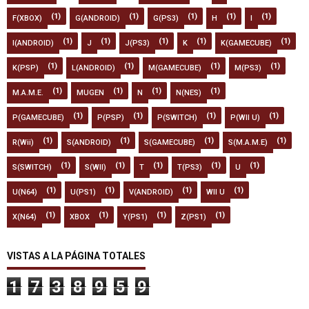
(1)
(1)
(1)
(1)
(1)
F(XBOX)
G(ANDROID)
G(PS3)
H
I
(1)
(1)
(1)
(1)
(1)
I(ANDROID)
J
J(PS3)
K
K(GAMECUBE)
(1)
(1)
(1)
(1)
K(PSP)
L(ANDROID)
M(GAMECUBE)
M(PS3)
(1)
(1)
(1)
(1)
M.A.M.E.
MUGEN
N
N(NES)
(1)
(1)
(1)
(1)
P(GAMECUBE)
P(PSP)
P(SWITCH)
P(WII U)
(1)
(1)
(1)
(1)
R(Wii)
S(ANDROID)
S(GAMECUBE)
S(M.A.M.E)
(1)
(1)
(1)
(1)
(1)
S(SWITCH)
S(WII)
T
T(PS3)
U
(1)
(1)
(1)
(1)
U(N64)
U(PS1)
V(ANDROID)
WII U
(1)
(1)
(1)
(1)
X(N64)
XBOX
Y(PS1)
Z(PS1)
VISTAS A LA PÁGINA TOTALES
1
7
3
8
9
5
9