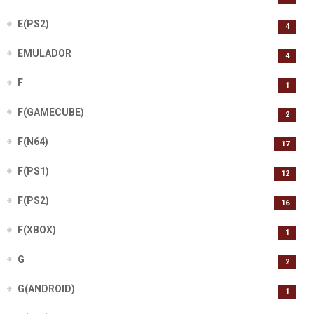
E(PS2)
4
EMULADOR
4
F
1
F(GAMECUBE)
2
F(N64)
17
F(PS1)
12
F(PS2)
16
F(XBOX)
1
G
2
G(ANDROID)
1