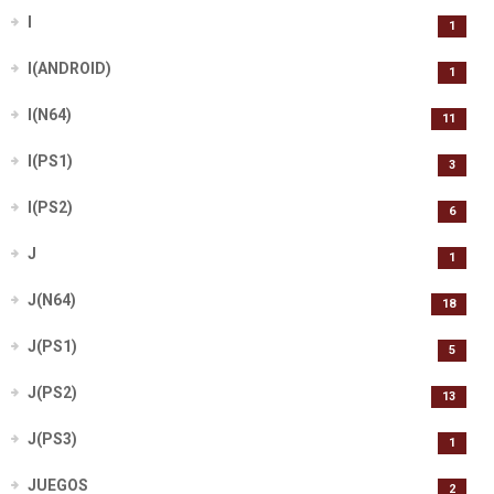
I
1
I(ANDROID)
1
I(N64)
11
I(PS1)
3
I(PS2)
6
J
1
J(N64)
18
J(PS1)
5
J(PS2)
13
J(PS3)
1
JUEGOS
2