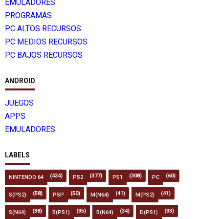
EMULADORES
PROGRAMAS
PC ALTOS RECURSOS
PC MEDIOS RECURSOS
PC BAJOS RECURSOS
ANDROID
JUEGOS
APPS
EMULADORES
LABELS
(434)
(377)
(308)
(60)
NINTENDO 64
PS2
PS1
PC
(58)
(50)
(41)
(41)
S(PS2)
PSP
M(N64)
M(PS2)
(38)
(35)
(34)
(33)
S(N64)
B(PS1)
B(N64)
D(PS1)