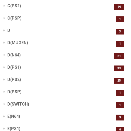
C(PS2)
19
C(PSP)
1
D
3
D(MUGEN)
1
D(N64)
21
D(PS1)
33
D(PS2)
25
D(PSP)
1
D(SWITCH)
1
E(N64)
9
E(PS1)
9