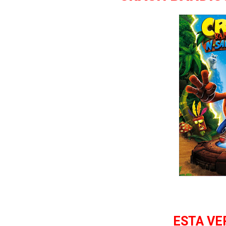
Yuke Yuke!! Trouble Makers
Yoshi's Story
ESTA VE