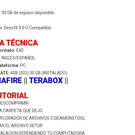
30 GB de espacio disponible
o: DirectX 9.0 O Compatible
A TÉCNICA
ormato:
EXE
:
INGLES/ESPAÑOL
ataforma:
PC
ATE:
4GB (ISO) 30 GB (INSTALADO)
IAFIRE
||
TERABOX
||
UTORIAL
 DESCOMPRIMIR
 LA CARPETA QUE DEJO
 EXPLORADOR DE ARCHIVOS O DEAMONSTOOL
TAR EL ARCHIVO SETUP
NSTALACION DEPENDIENDO TU COMPUTADORA