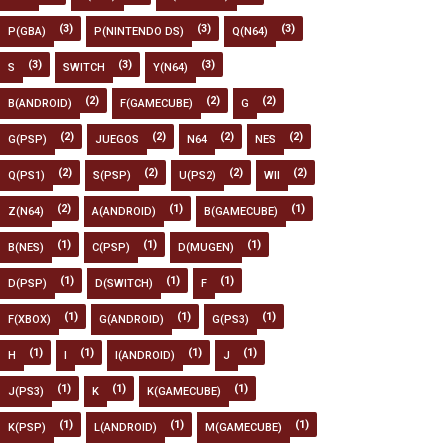
(3)
(3)
(3)
P(GBA)
P(NINTENDO DS)
Q(N64)
(3)
(3)
(3)
S
SWITCH
Y(N64)
(2)
(2)
(2)
B(ANDROID)
F(GAMECUBE)
G
(2)
(2)
(2)
(2)
G(PSP)
JUEGOS
N64
NES
(2)
(2)
(2)
(2)
Q(PS1)
S(PSP)
U(PS2)
WII
(2)
(1)
(1)
Z(N64)
A(ANDROID)
B(GAMECUBE)
(1)
(1)
(1)
B(NES)
C(PSP)
D(MUGEN)
(1)
(1)
(1)
D(PSP)
D(SWITCH)
F
(1)
(1)
(1)
F(XBOX)
G(ANDROID)
G(PS3)
(1)
(1)
(1)
(1)
H
I
I(ANDROID)
J
(1)
(1)
(1)
J(PS3)
K
K(GAMECUBE)
(1)
(1)
(1)
K(PSP)
L(ANDROID)
M(GAMECUBE)