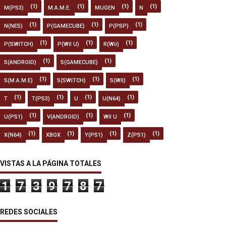
(1)
(1)
(1)
(1)
M(PS3)
M.A.M.E.
MUGEN
N
(1)
(1)
(1)
N(NES)
P(GAMECUBE)
P(PSP)
(1)
(1)
(1)
P(SWITCH)
P(WII U)
R(Wii)
(1)
(1)
S(ANDROID)
S(GAMECUBE)
(1)
(1)
(1)
S(M.A.M.E)
S(SWITCH)
S(WII)
(1)
(1)
(1)
(1)
T
T(PS3)
U
U(N64)
(1)
(1)
(1)
U(PS1)
V(ANDROID)
WII U
(1)
(1)
(1)
(1)
X(N64)
XBOX
Y(PS1)
Z(PS1)
VISTAS A LA PÁGINA TOTALES
1
7
3
9
7
8
7
REDES SOCIALES