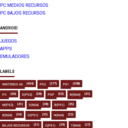
PC MEDIOS RECURSOS
PC BAJOS RECURSOS
ANDROID
JUEGOS
APPS
EMULADORES
LABELS
(434)
(377)
(308)
NINTENDO 64
PS2
PS1
(60)
(58)
(50)
(41)
PC
S(PS2)
PSP
M(N64)
(41)
(38)
(35)
M(PS2)
S(N64)
B(PS1)
(34)
(33)
(32)
B(N64)
D(PS1)
N(N64)
(31)
(29)
(27)
BAJOS RECURSOS
C(PS1)
T(N64)