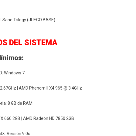
N. Sane Trilogy (JUEGO BASE)
OS DEL SISTEMA
ínimos:
O: Windows 7
@ 2.67GHz | AMD Phenom II X4 965 @ 3.4GHz
ia: 8 GB de RAM
GTX 660 2GB | AMD Radeon HD 7850 2GB
ctX: Versión 9.0c