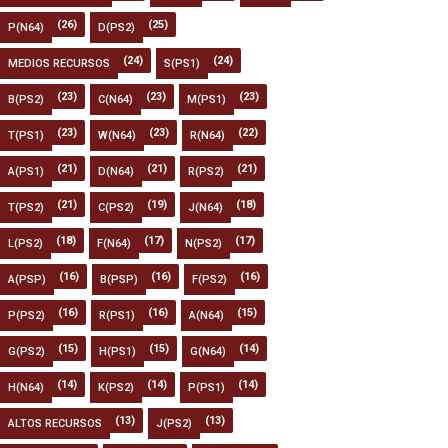
(26)
(25)
P(N64)
D(PS2)
(24)
(24)
MEDIOS RECURSOS
S(PS1)
(23)
(23)
(23)
B(PS2)
C(N64)
M(PS1)
(23)
(23)
(22)
T(PS1)
W(N64)
R(N64)
(21)
(21)
(21)
A(PS1)
D(N64)
R(PS2)
(21)
(19)
(18)
T(PS2)
C(PS2)
J(N64)
(18)
(17)
(17)
L(PS2)
F(N64)
N(PS2)
(16)
(16)
(16)
A(PSP)
B(PSP)
F(PS2)
(16)
(16)
(15)
P(PS2)
R(PS1)
A(N64)
(15)
(15)
(14)
G(PS2)
H(PS1)
G(N64)
(14)
(14)
(14)
H(N64)
K(PS2)
P(PS1)
(13)
(13)
ALTOS RECURSOS
J(PS2)