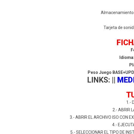
Almacenamiento: 
Tarjeta de sonid
FICH
F
Idioma
Pl
Peso Juego BASE+UPD
LINKS:
||
MED
T
1.-
2.- ABRIR
3.- ABRIR EL ARCHIVO ISO CON
4.- EJECU
5.- SELECCIONAR EL TIPO DE I