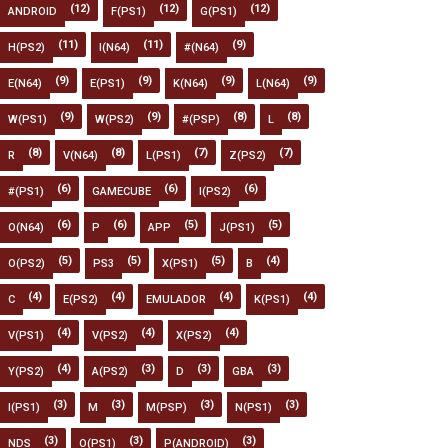
(12)
(12)
(12)
ANDROID
F(PS1)
G(PS1)
(11)
(11)
(9)
H(PS2)
I(N64)
#(N64)
(9)
(9)
(9)
(9)
E(N64)
E(PS1)
K(N64)
L(N64)
(9)
(9)
(8)
(8)
W(PS1)
W(PS2)
#(PSP)
L
(8)
(8)
(7)
(7)
R
V(N64)
L(PS1)
Z(PS2)
(6)
(6)
(6)
#(PS1)
GAMECUBE
I(PS2)
(6)
(6)
(5)
(5)
O(N64)
P
APP
J(PS1)
(5)
(5)
(5)
(4)
O(PS2)
PS3
X(PS1)
B
(4)
(4)
(4)
(4)
C
E(PS2)
EMULADOR
K(PS1)
(4)
(4)
(4)
V(PS1)
V(PS2)
X(PS2)
(4)
(3)
(3)
(3)
Y(PS2)
A(PS2)
D
GBA
(3)
(3)
(3)
(3)
I(PS1)
M
M(PSP)
N(PS1)
(3)
(3)
(3)
NDS
O(PS1)
P(ANDROID)