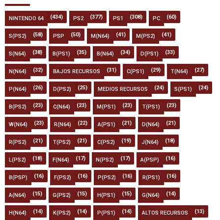
(434)
(377)
(308)
(60)
NINTENDO 64
PS2
PS1
PC
(58)
(50)
(41)
(41)
S(PS2)
PSP
M(N64)
M(PS2)
(38)
(35)
(34)
(33)
S(N64)
B(PS1)
B(N64)
D(PS1)
(32)
(31)
(29)
(27)
N(N64)
BAJOS RECURSOS
C(PS1)
T(N64)
(26)
(25)
(24)
(24)
P(N64)
D(PS2)
MEDIOS RECURSOS
S(PS1)
(23)
(23)
(23)
(23)
B(PS2)
C(N64)
M(PS1)
T(PS1)
(23)
(22)
(21)
(21)
W(N64)
R(N64)
A(PS1)
D(N64)
(21)
(21)
(19)
(18)
R(PS2)
T(PS2)
C(PS2)
J(N64)
(18)
(17)
(17)
(16)
L(PS2)
F(N64)
N(PS2)
A(PSP)
(16)
(16)
(16)
(16)
B(PSP)
F(PS2)
P(PS2)
R(PS1)
(15)
(15)
(15)
(14)
A(N64)
G(PS2)
H(PS1)
G(N64)
(14)
(14)
(14)
(13)
H(N64)
K(PS2)
P(PS1)
ALTOS RECURSOS