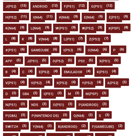
(13)
(12)
(12)
(12)
J(PS2)
ANDROID
F(PS1)
G(PS1)
(11)
(11)
(9)
(9)
(9)
H(PS2)
I(N64)
#(N64)
E(N64)
E(PS1)
(9)
(9)
(9)
(9)
(8)
K(N64)
L(N64)
W(PS1)
W(PS2)
#(PSP)
(8)
(8)
(8)
(7)
(7)
L
R
V(N64)
L(PS1)
Z(PS2)
(6)
(6)
(6)
(6)
(6)
#(PS1)
GAMECUBE
I(PS2)
O(N64)
P
(5)
(5)
(5)
(5)
(5)
APP
J(PS1)
O(PS2)
PS3
X(PS1)
(4)
(4)
(4)
(4)
(4)
B
C
E(PS2)
EMULADOR
K(PS1)
(4)
(4)
(4)
(4)
(3)
V(PS1)
V(PS2)
X(PS2)
Y(PS2)
A(PS2)
(3)
(3)
(3)
(3)
(3)
D
GBA
I(PS1)
M
M(PSP)
(3)
(3)
(3)
(3)
N(PS1)
NDS
O(PS1)
P(ANDROID)
(3)
(3)
(3)
(3)
P(GBA)
P(NINTENDO DS)
Q(N64)
S
(3)
(3)
(2)
(2)
SWITCH
Y(N64)
B(ANDROID)
F(GAMECUBE)