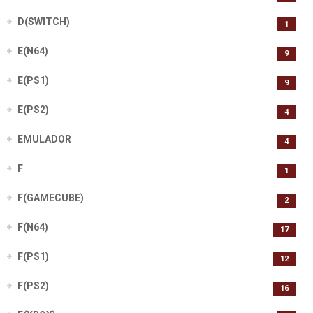
D(SWITCH)
1
E(N64)
9
E(PS1)
9
E(PS2)
4
EMULADOR
4
F
1
F(GAMECUBE)
2
F(N64)
17
F(PS1)
12
F(PS2)
16