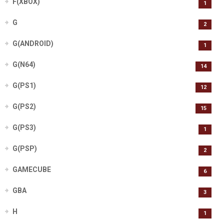
F(XBOX)
1
G
2
G(ANDROID)
1
G(N64)
14
G(PS1)
12
G(PS2)
15
G(PS3)
1
G(PSP)
2
GAMECUBE
6
GBA
3
H
1