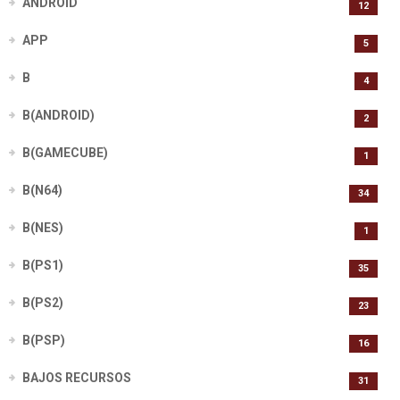
ANDROID
12
APP
5
B
4
B(ANDROID)
2
B(GAMECUBE)
1
B(N64)
34
B(NES)
1
B(PS1)
35
B(PS2)
23
B(PSP)
16
BAJOS RECURSOS
31