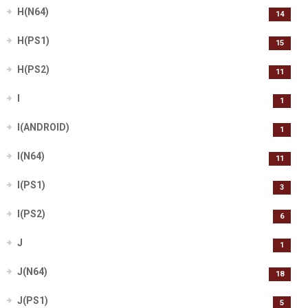
H(N64)
14
H(PS1)
15
H(PS2)
11
I
1
I(ANDROID)
1
I(N64)
11
I(PS1)
3
I(PS2)
6
J
1
J(N64)
18
J(PS1)
5