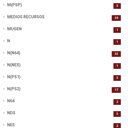
M(PSP)
3
MEDIOS RECURSOS
24
MUGEN
1
N
1
N(N64)
32
N(NES)
1
N(PS1)
3
N(PS2)
17
N64
2
NDS
3
NES
2