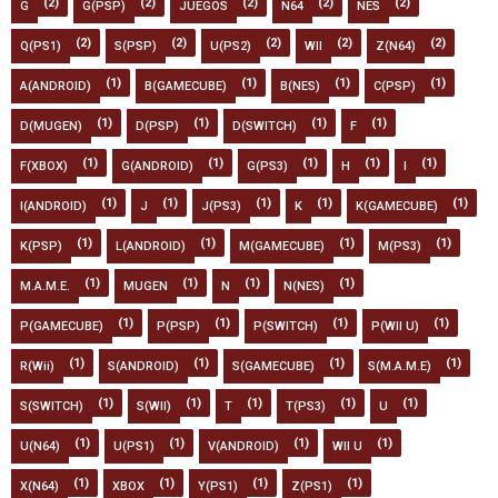
(2)
(2)
(2)
(2)
(2)
G
G(PSP)
JUEGOS
N64
NES
(2)
(2)
(2)
(2)
(2)
Q(PS1)
S(PSP)
U(PS2)
WII
Z(N64)
(1)
(1)
(1)
(1)
A(ANDROID)
B(GAMECUBE)
B(NES)
C(PSP)
(1)
(1)
(1)
(1)
D(MUGEN)
D(PSP)
D(SWITCH)
F
(1)
(1)
(1)
(1)
(1)
F(XBOX)
G(ANDROID)
G(PS3)
H
I
(1)
(1)
(1)
(1)
(1)
I(ANDROID)
J
J(PS3)
K
K(GAMECUBE)
(1)
(1)
(1)
(1)
K(PSP)
L(ANDROID)
M(GAMECUBE)
M(PS3)
(1)
(1)
(1)
(1)
M.A.M.E.
MUGEN
N
N(NES)
(1)
(1)
(1)
(1)
P(GAMECUBE)
P(PSP)
P(SWITCH)
P(WII U)
(1)
(1)
(1)
(1)
R(Wii)
S(ANDROID)
S(GAMECUBE)
S(M.A.M.E)
(1)
(1)
(1)
(1)
(1)
S(SWITCH)
S(WII)
T
T(PS3)
U
(1)
(1)
(1)
(1)
U(N64)
U(PS1)
V(ANDROID)
WII U
(1)
(1)
(1)
(1)
X(N64)
XBOX
Y(PS1)
Z(PS1)