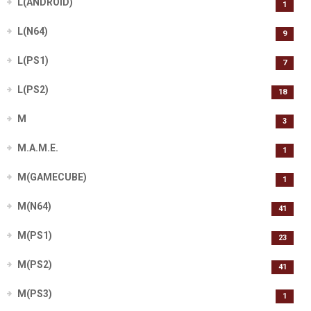
L(ANDROID)
1
L(N64)
9
L(PS1)
7
L(PS2)
18
M
3
M.A.M.E.
1
M(GAMECUBE)
1
M(N64)
41
M(PS1)
23
M(PS2)
41
M(PS3)
1