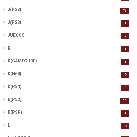
J(PS2)
13
J(PS3)
1
JUEGOS
2
K
1
K(GAMECUBE)
1
K(N64)
9
K(PS1)
4
K(PS2)
14
K(PSP)
1
L
8