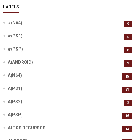
LABELS
#(N64)
9
#(PS1)
6
#(PSP)
8
A(ANDROID)
1
A(N64)
15
A(PS1)
21
A(PS2)
3
A(PSP)
16
ALTOS RECURSOS
13