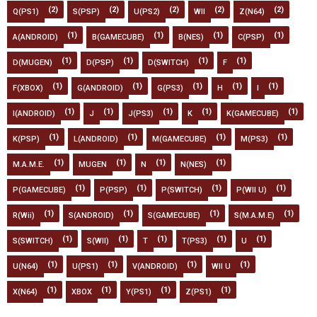
(2)
(2)
(2)
(2)
(2)
Q(PS1)
S(PSP)
U(PS2)
WII
Z(N64)
(1)
(1)
(1)
(1)
A(ANDROID)
B(GAMECUBE)
B(NES)
C(PSP)
(1)
(1)
(1)
(1)
D(MUGEN)
D(PSP)
D(SWITCH)
F
(1)
(1)
(1)
(1)
(1)
F(XBOX)
G(ANDROID)
G(PS3)
H
I
(1)
(1)
(1)
(1)
(1)
I(ANDROID)
J
J(PS3)
K
K(GAMECUBE)
(1)
(1)
(1)
(1)
K(PSP)
L(ANDROID)
M(GAMECUBE)
M(PS3)
(1)
(1)
(1)
(1)
M.A.M.E.
MUGEN
N
N(NES)
(1)
(1)
(1)
(1)
P(GAMECUBE)
P(PSP)
P(SWITCH)
P(WII U)
(1)
(1)
(1)
(1)
R(Wii)
S(ANDROID)
S(GAMECUBE)
S(M.A.M.E)
(1)
(1)
(1)
(1)
(1)
S(SWITCH)
S(WII)
T
T(PS3)
U
(1)
(1)
(1)
(1)
U(N64)
U(PS1)
V(ANDROID)
WII U
(1)
(1)
(1)
(1)
X(N64)
XBOX
Y(PS1)
Z(PS1)