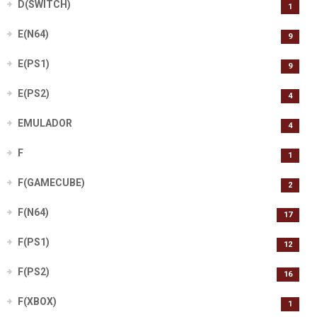
D(SWITCH)
1
E(N64)
9
E(PS1)
9
E(PS2)
4
EMULADOR
4
F
1
F(GAMECUBE)
2
F(N64)
17
F(PS1)
12
F(PS2)
16
F(XBOX)
1