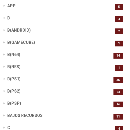
APP
5
B
4
B(ANDROID)
2
B(GAMECUBE)
1
B(N64)
34
B(NES)
1
B(PS1)
35
B(PS2)
23
B(PSP)
16
BAJOS RECURSOS
31
C
4