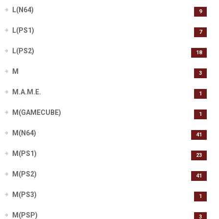
L(N64)
9
L(PS1)
7
L(PS2)
18
M
3
M.A.M.E.
1
M(GAMECUBE)
1
M(N64)
41
M(PS1)
23
M(PS2)
41
M(PS3)
1
M(PSP)
3