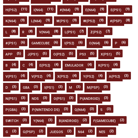
(11)
(11)
(9)
(9)
(9)
H(PS2)
I(N64)
#(N64)
E(N64)
E(PS1)
(9)
(9)
(9)
(9)
(8)
K(N64)
L(N64)
W(PS1)
W(PS2)
#(PSP)
(8)
(8)
(8)
(7)
(7)
L
R
V(N64)
L(PS1)
Z(PS2)
(6)
(6)
(6)
(6)
(6)
#(PS1)
GAMECUBE
I(PS2)
O(N64)
P
(5)
(5)
(5)
(5)
(5)
APP
J(PS1)
O(PS2)
PS3
X(PS1)
(4)
(4)
(4)
(4)
(4)
B
C
E(PS2)
EMULADOR
K(PS1)
(4)
(4)
(4)
(4)
(3)
V(PS1)
V(PS2)
X(PS2)
Y(PS2)
A(PS2)
(3)
(3)
(3)
(3)
(3)
D
GBA
I(PS1)
M
M(PSP)
(3)
(3)
(3)
(3)
N(PS1)
NDS
O(PS1)
P(ANDROID)
(3)
(3)
(3)
(3)
P(GBA)
P(NINTENDO DS)
Q(N64)
S
(3)
(3)
(2)
(2)
SWITCH
Y(N64)
B(ANDROID)
F(GAMECUBE)
(2)
(2)
(2)
(2)
(2)
G
G(PSP)
JUEGOS
N64
NES