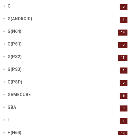
G
2
G(ANDROID)
1
G(N64)
14
G(PS1)
12
G(PS2)
15
G(PS3)
1
G(PSP)
2
GAMECUBE
6
GBA
3
H
1
H(N64)
14