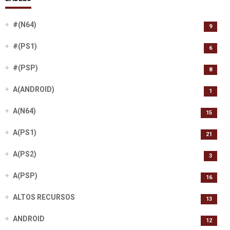
#(N64)
9
#(PS1)
6
#(PSP)
8
A(ANDROID)
1
A(N64)
15
A(PS1)
21
A(PS2)
3
A(PSP)
16
ALTOS RECURSOS
13
ANDROID
12