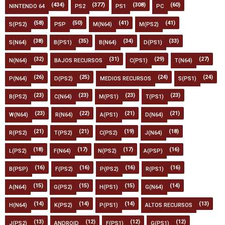
(434)
(377)
(308)
(60)
NINTENDO 64
PS2
PS1
PC
(58)
(50)
(41)
(41)
S(PS2)
PSP
M(N64)
M(PS2)
(38)
(35)
(34)
(33)
S(N64)
B(PS1)
B(N64)
D(PS1)
(32)
(31)
(29)
(27)
N(N64)
BAJOS RECURSOS
C(PS1)
T(N64)
(26)
(25)
(24)
(24)
P(N64)
D(PS2)
MEDIOS RECURSOS
S(PS1)
(23)
(23)
(23)
(23)
B(PS2)
C(N64)
M(PS1)
T(PS1)
(23)
(22)
(21)
(21)
W(N64)
R(N64)
A(PS1)
D(N64)
(21)
(21)
(19)
(18)
R(PS2)
T(PS2)
C(PS2)
J(N64)
(18)
(17)
(17)
(16)
L(PS2)
F(N64)
N(PS2)
A(PSP)
(16)
(16)
(16)
(16)
B(PSP)
F(PS2)
P(PS2)
R(PS1)
(15)
(15)
(15)
(14)
A(N64)
G(PS2)
H(PS1)
G(N64)
(14)
(14)
(14)
(13)
H(N64)
K(PS2)
P(PS1)
ALTOS RECURSOS
(13)
(12)
(12)
(12)
J(PS2)
ANDROID
F(PS1)
G(PS1)