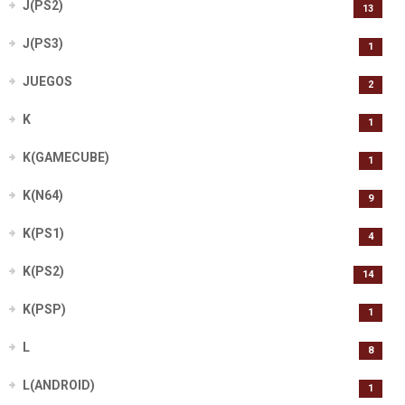
J(PS2)
13
J(PS3)
1
JUEGOS
2
K
1
K(GAMECUBE)
1
K(N64)
9
K(PS1)
4
K(PS2)
14
K(PSP)
1
L
8
L(ANDROID)
1