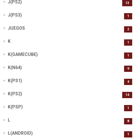
J(PS2)
13
J(PS3)
1
JUEGOS
2
K
1
K(GAMECUBE)
1
K(N64)
9
K(PS1)
4
K(PS2)
14
K(PSP)
1
L
8
L(ANDROID)
1