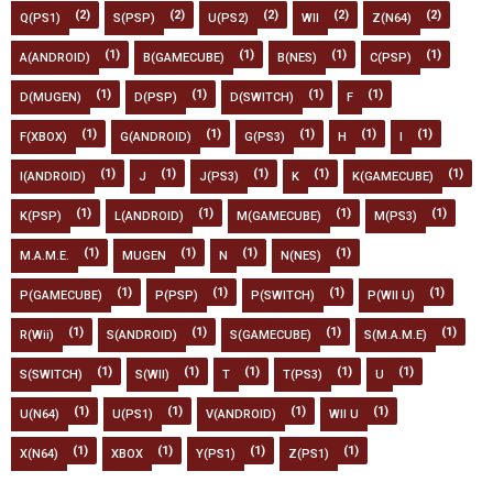
(2)
(2)
(2)
(2)
(2)
Q(PS1)
S(PSP)
U(PS2)
WII
Z(N64)
(1)
(1)
(1)
(1)
A(ANDROID)
B(GAMECUBE)
B(NES)
C(PSP)
(1)
(1)
(1)
(1)
D(MUGEN)
D(PSP)
D(SWITCH)
F
(1)
(1)
(1)
(1)
(1)
F(XBOX)
G(ANDROID)
G(PS3)
H
I
(1)
(1)
(1)
(1)
(1)
I(ANDROID)
J
J(PS3)
K
K(GAMECUBE)
(1)
(1)
(1)
(1)
K(PSP)
L(ANDROID)
M(GAMECUBE)
M(PS3)
(1)
(1)
(1)
(1)
M.A.M.E.
MUGEN
N
N(NES)
(1)
(1)
(1)
(1)
P(GAMECUBE)
P(PSP)
P(SWITCH)
P(WII U)
(1)
(1)
(1)
(1)
R(Wii)
S(ANDROID)
S(GAMECUBE)
S(M.A.M.E)
(1)
(1)
(1)
(1)
(1)
S(SWITCH)
S(WII)
T
T(PS3)
U
(1)
(1)
(1)
(1)
U(N64)
U(PS1)
V(ANDROID)
WII U
(1)
(1)
(1)
(1)
X(N64)
XBOX
Y(PS1)
Z(PS1)