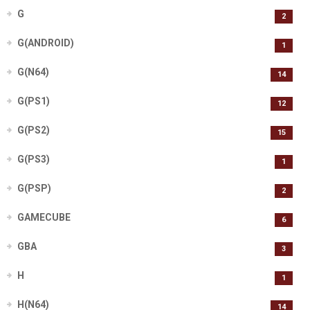
G
2
G(ANDROID)
1
G(N64)
14
G(PS1)
12
G(PS2)
15
G(PS3)
1
G(PSP)
2
GAMECUBE
6
GBA
3
H
1
H(N64)
14