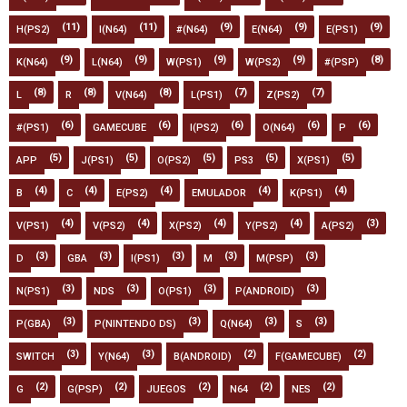
(11)
(11)
(9)
(9)
(9)
H(PS2)
I(N64)
#(N64)
E(N64)
E(PS1)
(9)
(9)
(9)
(9)
(8)
K(N64)
L(N64)
W(PS1)
W(PS2)
#(PSP)
(8)
(8)
(8)
(7)
(7)
L
R
V(N64)
L(PS1)
Z(PS2)
(6)
(6)
(6)
(6)
(6)
#(PS1)
GAMECUBE
I(PS2)
O(N64)
P
(5)
(5)
(5)
(5)
(5)
APP
J(PS1)
O(PS2)
PS3
X(PS1)
(4)
(4)
(4)
(4)
(4)
B
C
E(PS2)
EMULADOR
K(PS1)
(4)
(4)
(4)
(4)
(3)
V(PS1)
V(PS2)
X(PS2)
Y(PS2)
A(PS2)
(3)
(3)
(3)
(3)
(3)
D
GBA
I(PS1)
M
M(PSP)
(3)
(3)
(3)
(3)
N(PS1)
NDS
O(PS1)
P(ANDROID)
(3)
(3)
(3)
(3)
P(GBA)
P(NINTENDO DS)
Q(N64)
S
(3)
(3)
(2)
(2)
SWITCH
Y(N64)
B(ANDROID)
F(GAMECUBE)
(2)
(2)
(2)
(2)
(2)
G
G(PSP)
JUEGOS
N64
NES