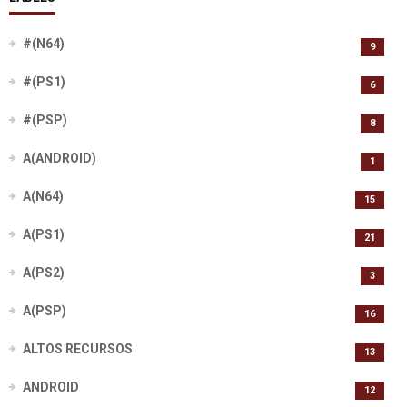
#(N64)
9
#(PS1)
6
#(PSP)
8
A(ANDROID)
1
A(N64)
15
A(PS1)
21
A(PS2)
3
A(PSP)
16
ALTOS RECURSOS
13
ANDROID
12