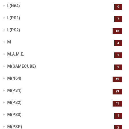
L(N64)
9
L(PS1)
7
L(PS2)
18
M
3
M.A.M.E.
1
M(GAMECUBE)
1
M(N64)
41
M(PS1)
23
M(PS2)
41
M(PS3)
1
M(PSP)
3