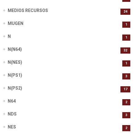
MEDIOS RECURSOS
24
MUGEN
1
N
1
N(N64)
32
N(NES)
1
N(PS1)
3
N(PS2)
17
N64
2
NDS
3
NES
2