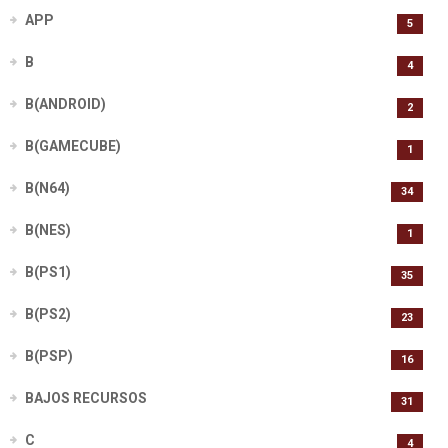
APP
5
B
4
B(ANDROID)
2
B(GAMECUBE)
1
B(N64)
34
B(NES)
1
B(PS1)
35
B(PS2)
23
B(PSP)
16
BAJOS RECURSOS
31
C
4