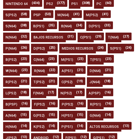
(434)
(377)
(308)
(60)
NINTENDO 64
PS2
PS1
PC
(58)
(50)
(41)
(41)
S(PS2)
PSP
M(N64)
M(PS2)
(38)
(35)
(34)
(33)
S(N64)
B(PS1)
B(N64)
D(PS1)
(32)
(31)
(29)
(27)
N(N64)
BAJOS RECURSOS
C(PS1)
T(N64)
(26)
(25)
(24)
(24)
P(N64)
D(PS2)
MEDIOS RECURSOS
S(PS1)
(23)
(23)
(23)
(23)
B(PS2)
C(N64)
M(PS1)
T(PS1)
(23)
(22)
(21)
(21)
W(N64)
R(N64)
A(PS1)
D(N64)
(21)
(21)
(19)
(18)
R(PS2)
T(PS2)
C(PS2)
J(N64)
(18)
(17)
(17)
(16)
L(PS2)
F(N64)
N(PS2)
A(PSP)
(16)
(16)
(16)
(16)
B(PSP)
F(PS2)
P(PS2)
R(PS1)
(15)
(15)
(15)
(14)
A(N64)
G(PS2)
H(PS1)
G(N64)
(14)
(14)
(14)
(13)
H(N64)
K(PS2)
P(PS1)
ALTOS RECURSOS
(13)
(12)
(12)
(12)
J(PS2)
ANDROID
F(PS1)
G(PS1)