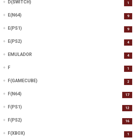
D(SWITCH)
1
E(N64)
9
E(PS1)
9
E(PS2)
4
EMULADOR
4
F
1
F(GAMECUBE)
2
F(N64)
17
F(PS1)
12
F(PS2)
16
F(XBOX)
1