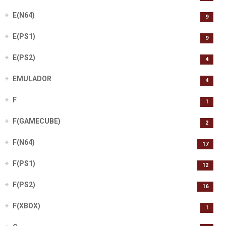
E(N64)
9
E(PS1)
9
E(PS2)
4
EMULADOR
4
F
1
F(GAMECUBE)
2
F(N64)
17
F(PS1)
12
F(PS2)
16
F(XBOX)
1