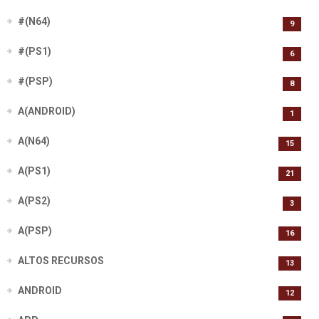
#(N64)
9
#(PS1)
6
#(PSP)
8
A(ANDROID)
1
A(N64)
15
A(PS1)
21
A(PS2)
3
A(PSP)
16
ALTOS RECURSOS
13
ANDROID
12