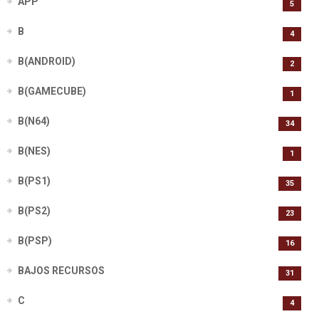
APP
5
B
4
B(ANDROID)
2
B(GAMECUBE)
1
B(N64)
34
B(NES)
1
B(PS1)
35
B(PS2)
23
B(PSP)
16
BAJOS RECURSOS
31
C
4