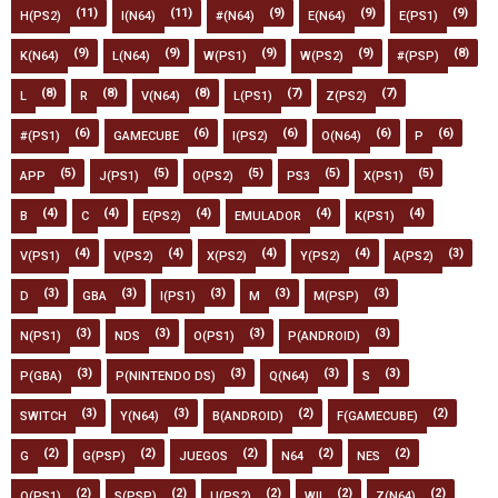
(11)
(11)
(9)
(9)
(9)
H(PS2)
I(N64)
#(N64)
E(N64)
E(PS1)
(9)
(9)
(9)
(9)
(8)
K(N64)
L(N64)
W(PS1)
W(PS2)
#(PSP)
(8)
(8)
(8)
(7)
(7)
L
R
V(N64)
L(PS1)
Z(PS2)
(6)
(6)
(6)
(6)
(6)
#(PS1)
GAMECUBE
I(PS2)
O(N64)
P
(5)
(5)
(5)
(5)
(5)
APP
J(PS1)
O(PS2)
PS3
X(PS1)
(4)
(4)
(4)
(4)
(4)
B
C
E(PS2)
EMULADOR
K(PS1)
(4)
(4)
(4)
(4)
(3)
V(PS1)
V(PS2)
X(PS2)
Y(PS2)
A(PS2)
(3)
(3)
(3)
(3)
(3)
D
GBA
I(PS1)
M
M(PSP)
(3)
(3)
(3)
(3)
N(PS1)
NDS
O(PS1)
P(ANDROID)
(3)
(3)
(3)
(3)
P(GBA)
P(NINTENDO DS)
Q(N64)
S
(3)
(3)
(2)
(2)
SWITCH
Y(N64)
B(ANDROID)
F(GAMECUBE)
(2)
(2)
(2)
(2)
(2)
G
G(PSP)
JUEGOS
N64
NES
(2)
(2)
(2)
(2)
(2)
Q(PS1)
S(PSP)
U(PS2)
WII
Z(N64)