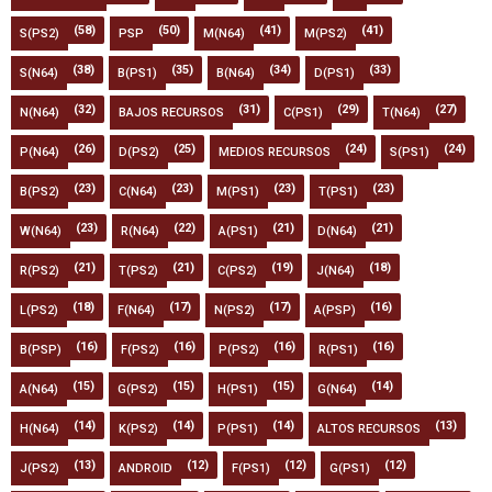
(58)
(50)
(41)
(41)
S(PS2)
PSP
M(N64)
M(PS2)
(38)
(35)
(34)
(33)
S(N64)
B(PS1)
B(N64)
D(PS1)
(32)
(31)
(29)
(27)
N(N64)
BAJOS RECURSOS
C(PS1)
T(N64)
(26)
(25)
(24)
(24)
P(N64)
D(PS2)
MEDIOS RECURSOS
S(PS1)
(23)
(23)
(23)
(23)
B(PS2)
C(N64)
M(PS1)
T(PS1)
(23)
(22)
(21)
(21)
W(N64)
R(N64)
A(PS1)
D(N64)
(21)
(21)
(19)
(18)
R(PS2)
T(PS2)
C(PS2)
J(N64)
(18)
(17)
(17)
(16)
L(PS2)
F(N64)
N(PS2)
A(PSP)
(16)
(16)
(16)
(16)
B(PSP)
F(PS2)
P(PS2)
R(PS1)
(15)
(15)
(15)
(14)
A(N64)
G(PS2)
H(PS1)
G(N64)
(14)
(14)
(14)
(13)
H(N64)
K(PS2)
P(PS1)
ALTOS RECURSOS
(13)
(12)
(12)
(12)
J(PS2)
ANDROID
F(PS1)
G(PS1)