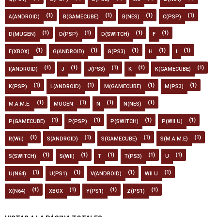
(1)
(1)
(1)
(1)
A(ANDROID)
B(GAMECUBE)
B(NES)
C(PSP)
(1)
(1)
(1)
(1)
D(MUGEN)
D(PSP)
D(SWITCH)
F
(1)
(1)
(1)
(1)
(1)
F(XBOX)
G(ANDROID)
G(PS3)
H
I
(1)
(1)
(1)
(1)
(1)
I(ANDROID)
J
J(PS3)
K
K(GAMECUBE)
(1)
(1)
(1)
(1)
K(PSP)
L(ANDROID)
M(GAMECUBE)
M(PS3)
(1)
(1)
(1)
(1)
M.A.M.E.
MUGEN
N
N(NES)
(1)
(1)
(1)
(1)
P(GAMECUBE)
P(PSP)
P(SWITCH)
P(WII U)
(1)
(1)
(1)
(1)
R(Wii)
S(ANDROID)
S(GAMECUBE)
S(M.A.M.E)
(1)
(1)
(1)
(1)
(1)
S(SWITCH)
S(WII)
T
T(PS3)
U
(1)
(1)
(1)
(1)
U(N64)
U(PS1)
V(ANDROID)
WII U
(1)
(1)
(1)
(1)
X(N64)
XBOX
Y(PS1)
Z(PS1)