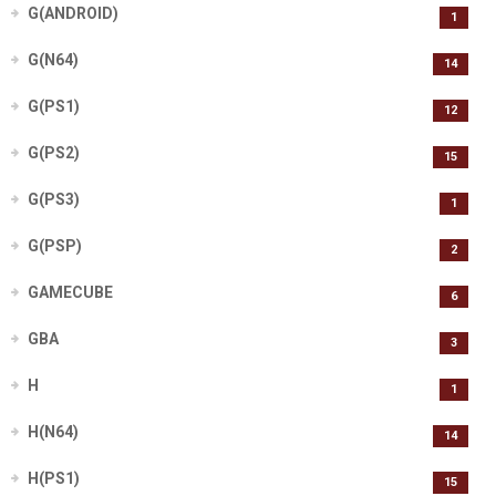
G(ANDROID)
1
G(N64)
14
G(PS1)
12
G(PS2)
15
G(PS3)
1
G(PSP)
2
GAMECUBE
6
GBA
3
H
1
H(N64)
14
H(PS1)
15