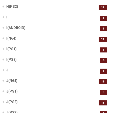
H(PS2)
11
I
1
I(ANDROID)
1
I(N64)
11
I(PS1)
3
I(PS2)
6
J
1
J(N64)
18
J(PS1)
5
J(PS2)
13
J(PS3)