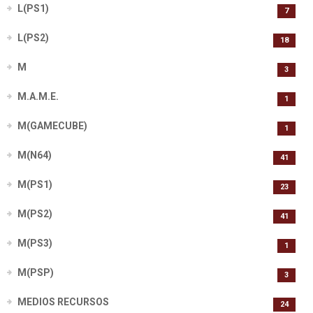
L(PS1)
7
L(PS2)
18
M
3
M.A.M.E.
1
M(GAMECUBE)
1
M(N64)
41
M(PS1)
23
M(PS2)
41
M(PS3)
1
M(PSP)
3
MEDIOS RECURSOS
24