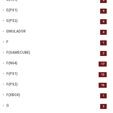
9
E(PS1)
9
E(PS2)
4
EMULADOR
4
F
1
F(GAMECUBE)
2
F(N64)
17
F(PS1)
12
F(PS2)
16
F(XBOX)
1
G
2