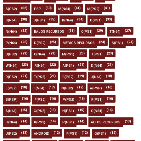
(58)
(50)
(41)
(41)
S(PS2)
PSP
M(N64)
M(PS2)
(38)
(35)
(34)
(33)
S(N64)
B(PS1)
B(N64)
D(PS1)
(32)
(31)
(29)
(27)
N(N64)
BAJOS RECURSOS
C(PS1)
T(N64)
(26)
(25)
(24)
(24)
P(N64)
D(PS2)
MEDIOS RECURSOS
S(PS1)
(23)
(23)
(23)
(23)
B(PS2)
C(N64)
M(PS1)
T(PS1)
(23)
(22)
(21)
(21)
W(N64)
R(N64)
A(PS1)
D(N64)
(21)
(21)
(19)
(18)
R(PS2)
T(PS2)
C(PS2)
J(N64)
(18)
(17)
(17)
(16)
L(PS2)
F(N64)
N(PS2)
A(PSP)
(16)
(16)
(16)
(16)
B(PSP)
F(PS2)
P(PS2)
R(PS1)
(15)
(15)
(15)
(14)
A(N64)
G(PS2)
H(PS1)
G(N64)
(14)
(14)
(14)
(13)
H(N64)
K(PS2)
P(PS1)
ALTOS RECURSOS
(13)
(12)
(12)
(12)
J(PS2)
ANDROID
F(PS1)
G(PS1)