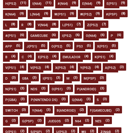
(11)
(11)
(9)
(9)
(9)
H(PS2)
I(N64)
#(N64)
E(N64)
E(PS1)
(9)
(9)
(9)
(9)
(8)
K(N64)
L(N64)
W(PS1)
W(PS2)
#(PSP)
(8)
(8)
(8)
(7)
(7)
L
R
V(N64)
L(PS1)
Z(PS2)
(6)
(6)
(6)
(6)
(6)
#(PS1)
GAMECUBE
I(PS2)
O(N64)
P
(5)
(5)
(5)
(5)
(5)
APP
J(PS1)
O(PS2)
PS3
X(PS1)
(4)
(4)
(4)
(4)
(4)
B
C
E(PS2)
EMULADOR
K(PS1)
(4)
(4)
(4)
(4)
(3)
V(PS1)
V(PS2)
X(PS2)
Y(PS2)
A(PS2)
(3)
(3)
(3)
(3)
(3)
D
GBA
I(PS1)
M
M(PSP)
(3)
(3)
(3)
(3)
N(PS1)
NDS
O(PS1)
P(ANDROID)
(3)
(3)
(3)
(3)
P(GBA)
P(NINTENDO DS)
Q(N64)
S
(3)
(3)
(2)
(2)
SWITCH
Y(N64)
B(ANDROID)
F(GAMECUBE)
(2)
(2)
(2)
(2)
(2)
G
G(PSP)
JUEGOS
N64
NES
(2)
(2)
(2)
(2)
(2)
Q(PS1)
S(PSP)
U(PS2)
WII
Z(N64)