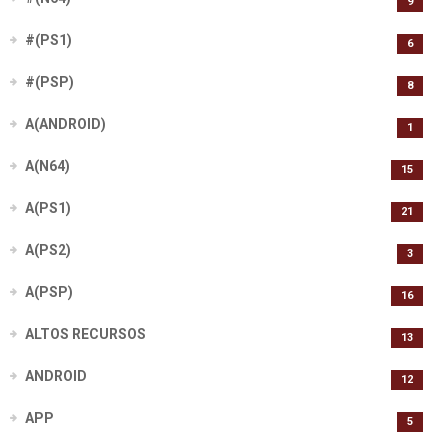
9
#(PS1)
6
#(PSP)
8
A(ANDROID)
1
A(N64)
15
A(PS1)
21
A(PS2)
3
A(PSP)
16
ALTOS RECURSOS
13
ANDROID
12
APP
5