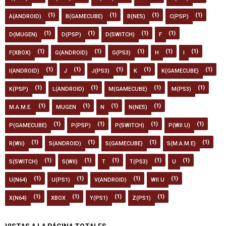
(1)
(1)
(1)
(1)
A(ANDROID)
B(GAMECUBE)
B(NES)
C(PSP)
(1)
(1)
(1)
(1)
D(MUGEN)
D(PSP)
D(SWITCH)
F
(1)
(1)
(1)
(1)
(1)
F(XBOX)
G(ANDROID)
G(PS3)
H
I
(1)
(1)
(1)
(1)
(1)
I(ANDROID)
J
J(PS3)
K
K(GAMECUBE)
(1)
(1)
(1)
(1)
K(PSP)
L(ANDROID)
M(GAMECUBE)
M(PS3)
(1)
(1)
(1)
(1)
M.A.M.E.
MUGEN
N
N(NES)
(1)
(1)
(1)
(1)
P(GAMECUBE)
P(PSP)
P(SWITCH)
P(WII U)
(1)
(1)
(1)
(1)
R(Wii)
S(ANDROID)
S(GAMECUBE)
S(M.A.M.E)
(1)
(1)
(1)
(1)
(1)
S(SWITCH)
S(WII)
T
T(PS3)
U
(1)
(1)
(1)
(1)
U(N64)
U(PS1)
V(ANDROID)
WII U
(1)
(1)
(1)
(1)
X(N64)
XBOX
Y(PS1)
Z(PS1)