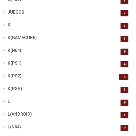
1
JUEGOS
2
K
1
K(GAMECUBE)
1
K(N64)
9
K(PS1)
4
K(PS2)
14
K(PSP)
1
L
8
L(ANDROID)
1
L(N64)
9