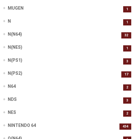
MUGEN
1
N
1
N(N64)
32
N(NES)
1
N(PS1)
3
N(PS2)
17
N64
2
NDS
3
NES
2
NINTENDO 64
434
O(N64)