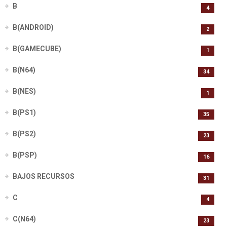
B
4
B(ANDROID)
2
B(GAMECUBE)
1
B(N64)
34
B(NES)
1
B(PS1)
35
B(PS2)
23
B(PSP)
16
BAJOS RECURSOS
31
C
4
C(N64)
23